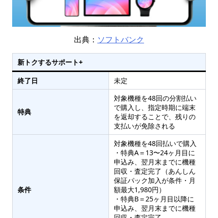
出典：
ソフトバンク
新トクするサポート+
終了日
未定
対象機種を48回の分割払い
で購入し、指定時期に端末
特典
を返却することで、残りの
支払いが免除される
対象機種を48回払いで購入
・特典A＝13〜24ヶ月目に
申込み、翌月末までに機種
回収・査定完了（あんしん
保証パック加入が条件・月
条件
額最大1,980円）
・特典B＝25ヶ月目以降に
申込み、翌月末までに機種
回収・査定完了