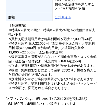
機種が査定基準を満たすこ
と・IMEI確認が必須
詳細
公式サイト
【注意事項】
※特典A＝最大36回分、特典B＝最大24回分の機種代金が支
払い不要
※買替え応援割適用時は特典利用料が最大22,000円→0円
※特典利用料 最大22,000円（査定基準不適合時）／早期利
用料 最大82,500円（特典A利用時）／故障時負担金
12,000〜22,000円（査定基準未達時）
※査定基準外＝電源が入らない・初期化未実施・ロック未解
除・改造品・筐体変形・液晶異常・IMEI確認不可
※別途、早期利用料や特典利用料がかかる場合があります。
※機種・契約種別などによって金額は異なり、機種を購入し
た時点の金額が適用されます。
※別途料金がかかる場合や回収ができない場合があります。
※特典利用料、早期利用料およびあんしん保証パックサービ
スの金額は、変更される場合があります。
ソフトバンクは、iPhone 17の256GBを割賦総額
164,160円（48回払い）で販売しています。