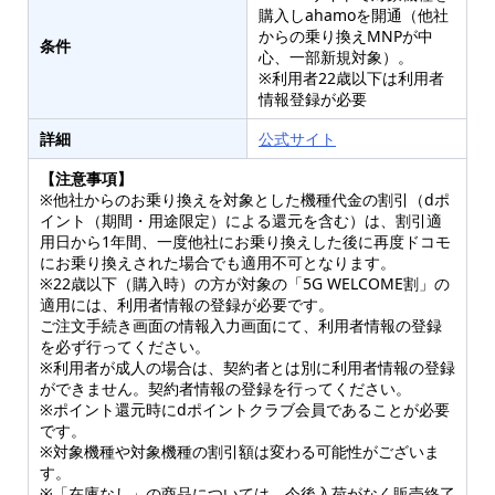
購入しahamoを開通（他社
からの乗り換えMNPが中
条件
心、一部新規対象）。
※利用者22歳以下は利用者
情報登録が必要
詳細
公式サイト
【注意事項】
※他社からのお乗り換えを対象とした機種代金の割引（dポ
イント（期間・用途限定）による還元を含む）は、割引適
用日から1年間、一度他社にお乗り換えした後に再度ドコモ
にお乗り換えされた場合でも適用不可となります。
※22歳以下（購入時）の方が対象の「5G WELCOME割」の
適用には、利用者情報の登録が必要です。
ご注文手続き画面の情報入力画面にて、利用者情報の登録
を必ず行ってください。
※利用者が成人の場合は、契約者とは別に利用者情報の登録
ができません。契約者情報の登録を行ってください。
※ポイント還元時にdポイントクラブ会員であることが必要
です。
※対象機種や対象機種の割引額は変わる可能性がございま
す。
※「在庫なし」の商品については、今後入荷がなく販売終了