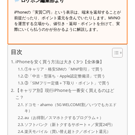
ロケホン編集部より
iPhoneの「実質◯円」という表示は、端末を返却することが
前提だったり、ポイント還元を含んでいたりします。MVNO
を運営する立場から、値引き・返却・ポイントを分けて、実
際にいくら払うのかが分かるように解説します。
目次
iPhoneを安く買う方法は大きく3つ【全体像】
①キャリア・格安SIMの「MNP割引」で買う
②「中古・型落ち・Apple認定整備済」で買う
③「SIMフリー定価＋下取り・ポイント」で買う
【キャリア別】現行iPhoneを一番安く買えるのはど
こ？
ドコモ・ahamo（5G WELCOME割／いつでもカエド
キ）
au（お得割／スマホトクするプログラム＋）
ソフトバンク（新トクするサポート＋／実質24円）
楽天モバイル（買い替え超トク／ポイント還元）