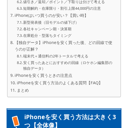
値引き／返却／ポイント／下取りは分けて考える
短期解約・在庫限り・割引上限44,000円の注意
iPhoneはいつ買うのが安い？【買い時】
新型発表後（旧モデルの値下げ）
各社キャンペーン期・決算期
在庫処分・型落ちタイミング
【独自データ】iPhoneを安く買った後、どの回線で使
うのが正解？
端末代＋通信料の2年トータルで考える
安く買ったあとにおすすめの回線（ロケホン編集部の
独自データ）
iPhoneを安く買うときの注意点
iPhoneを安く買う方法のよくある質問【FAQ】
まとめ
iPhoneを安く買う方法は大きく3
つ【全体像】