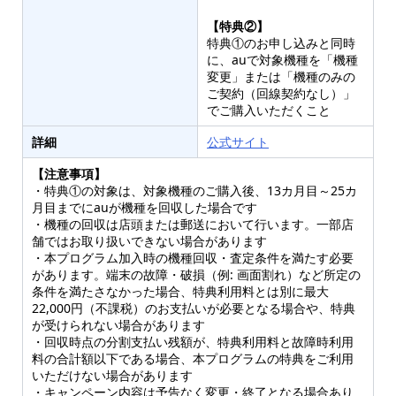
【特典②】
特典①のお申し込みと同時
に、auで対象機種を「機種
変更」または「機種のみの
ご契約（回線契約なし）」
でご購入いただくこと
詳細
公式サイト
【注意事項】
・特典①の対象は、対象機種のご購入後、13カ月目～25カ
月目までにauが機種を回収した場合です
・機種の回収は店頭または郵送において行います。一部店
舗ではお取り扱いできない場合があります
・本プログラム加入時の機種回収・査定条件を満たす必要
があります。端末の故障・破損（例: 画面割れ）など所定の
条件を満たさなかった場合、特典利用料とは別に最大
22,000円（不課税）のお支払いが必要となる場合や、特典
が受けられない場合があります
・回収時点の分割支払い残額が、特典利用料と故障時利用
料の合計額以下である場合、本プログラムの特典をご利用
いただけない場合があります
・キャンペーン内容は予告なく変更・終了となる場合あり