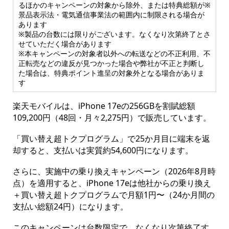
るほかのキャンペーンの対象から除外、または特典総額が※
景品表示法・電気通信事業法の範囲内に制限される場合が
あります
※製品の台数には限りがございます。なくなり次第終了とさ
せていただく場合があります
※本キャンペーンの対象者以外への転送などの不正利用、不
正転売などの違反が見つかった場合や弊社が不正と判断し
た場合は、特典ポイント進呈の対象外となる場合がありま
す
楽天モバイルは、iPhone 17eの256GBを割賦総額
109,200円（48回・月々2,275円）で販売しています。
「買い替え超トクプログラム」で25か月目に端末を返
却すると、支払いは実質約54,600円になります。
さらに、実施中の乗り換えキャンペーン（2026年8月時
点）を適用すると、iPhone 17eは他社からの乗り換え
＋買い替え超トクプログラムで月額1円〜（24か月間の
支払い総額24円）になります。
このキャンペーンは台数限定で、なくなり次第終了す