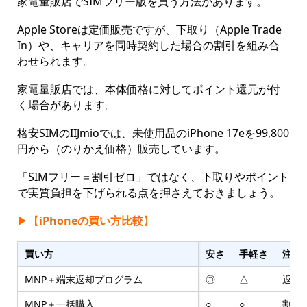
家電量販店でSIMフリー版を買う方法があります。
Apple Storeは定価販売ですが、下取り（Apple Trade
In）や、キャリアを同時契約した場合の割引を組み合
わせられます。
家電量販店では、本体価格に対してポイント還元が付
く場合があります。
格安SIMのIIJmioでは、未使用品のiPhone 17eを99,800
円から（のりかえ価格）販売しています。
「SIMフリー＝割引ゼロ」ではなく、下取りやポイント
で実質負担を下げられる点を押さえておきましょう。
▶︎【
iPhoneの買い方比較
】
買い方
安さ
手軽さ
注意
MNP＋端末返却プログラム
◎
△
返却
MNP＋一括購入
○
○
割引上