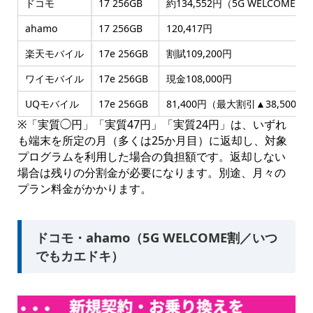
ドコモ
17 256GB
約134,552円（5G WELCOME割▲
ahamo
17 256GB
120,417円
楽天モバイル
17e 256GB
割賦109,200円
ワイモバイル
17e 256GB
現金108,000円
UQモバイル
17e 256GB
81,400円（最大割引▲38,500）
※「実質◯円」「実質47円」「実質24円」は、いずれ
も端末を所定の月（多くは25か月目）に返却し、対象
プログラムを利用した場合の負担額です。返却しない
場合は残りの分割金が必要になります。別途、月々の
プラン料金がかかります。
ドコモ・ahamo（5G WELCOME割／いつ
でもカエドキ）