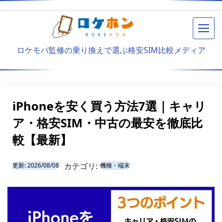
メニ
ロケモバ監修の乗り換えで選ぶ格安SIM比較メディア
iPhoneを安く買う方法7選｜キャリ
ア・格安SIM・中古の最安を徹底比
較【最新】
カテゴリ:
更新:
2026/08/08
機種・端末