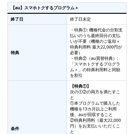
【au】スマホトクするプログラム＋
終了日
終了日未定
・特典①: 機種代金の分割支
払いのうち最終回分の支払
いが不要（機種のご返却＋
特典利用料 最大22,000円が
特典
必要）
・特典②（au買替特典）:
「スマホトクするプログラ
ム＋」の特典利用料と同額
を割引
【特典①】
次の①②の両方を満たすこ
と
①本プログラムで購入した
機種を13カ月以上ご利用
後、auが回収すること
②特典利用料（最大22,000
円）をお支払いいただくこ
条件
と