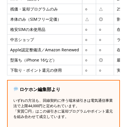
残価・返却プログラムのみ
○
△
25
本体のみ（SIMフリー定価）
△
◎
割引
格安SIMの未使用品
○
○
在庫
中古ショップ
○
○
ラン
Apple認定整備済／Amazon Renewed
○
○
在庫
型落ち（iPhone 16など）
○
◎
最新
下取り・ポイント還元の併用
○
○
実支
ロケホン編集部より
いずれの方法も、回線契約に伴う端末値引きは電気通信事業
法で上限44,000円と定められています。
「実質◯円」はこの値引きに返却プログラムやポイント還元
を組み合わせて成立しています。