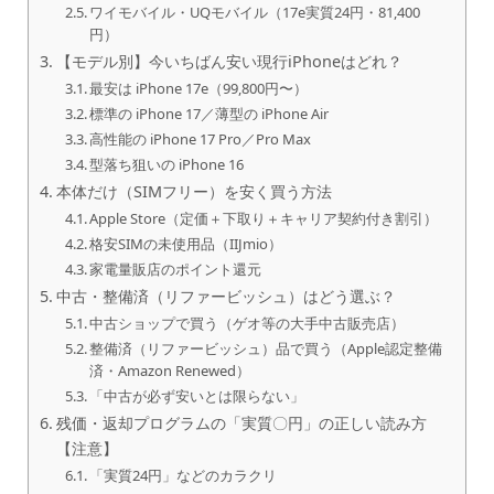
ワイモバイル・UQモバイル（17e実質24円・81,400
円）
【モデル別】今いちばん安い現行iPhoneはどれ？
最安は iPhone 17e（99,800円〜）
標準の iPhone 17／薄型の iPhone Air
高性能の iPhone 17 Pro／Pro Max
型落ち狙いの iPhone 16
本体だけ（SIMフリー）を安く買う方法
Apple Store（定価＋下取り＋キャリア契約付き割引）
格安SIMの未使用品（IIJmio）
家電量販店のポイント還元
中古・整備済（リファービッシュ）はどう選ぶ？
中古ショップで買う（ゲオ等の大手中古販売店）
整備済（リファービッシュ）品で買う（Apple認定整備
済・Amazon Renewed）
「中古が必ず安いとは限らない」
残価・返却プログラムの「実質〇円」の正しい読み方
【注意】
「実質24円」などのカラクリ