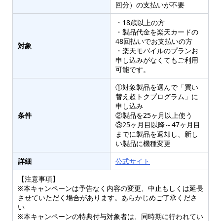
回分）の支払いが不要
・18歳以上の方
・製品代金を楽天カードの
48回払いでお支払いの方
対象
・楽天モバイルのプランお
申し込みがなくてもご利用
可能です。
①対象製品を選んで「買い
替え超トクプログラム」に
申し込み
条件
②製品を25ヶ月以上使う
③25ヶ月目以降～47ヶ月目
までに製品を返却し、新し
い製品に機種変更
詳細
公式サイト
【注意事項】
※本キャンペーンは予告なく内容の変更、中止もしくは延長
させていただく場合があります。あらかじめご了承くださ
い
※本キャンペーンの特典付与対象者は、同時期に行われてい