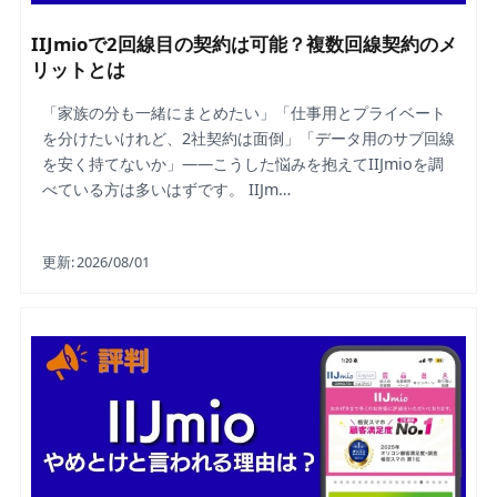
IIJmioで2回線目の契約は可能？複数回線契約のメ
リットとは
「家族の分も一緒にまとめたい」「仕事用とプライベート
を分けたいけれど、2社契約は面倒」「データ用のサブ回線
を安く持てないか」——こうした悩みを抱えてIIJmioを調
べている方は多いはずです。 IIJm…
更新:
2026/08/01