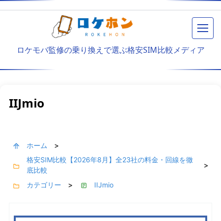
メニ
ロケモバ監修の乗り換えで選ぶ格安SIM比較メディア
IIJmio
ホーム
>
格安SIM比較【2026年8月】全23社の料金・回線を徹
>
底比較
カテゴリー
IIJmio
>