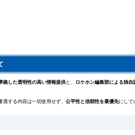
て
準拠した透明性の高い情報提供
と、
ロケホン編集部による独自
。
優遇する内容は一切使用せず、
公平性と信頼性を最優先
にして