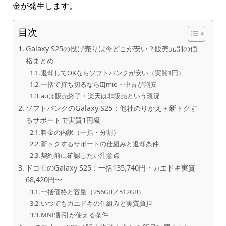
金が発生します。
目次
Galaxy S25の投げ売りは今どこが安い？販売元別の価
格まとめ
返却してOKならソフトバンクが安い（実質1円）
一括で持ち切るならIIJmio・中古が割安
auは販売終了・楽天は非販売という現況
ソフトバンクのGalaxy S25：他社のりかえ＋新トクす
るサポートで実質1円級
料金の内訳（一括・分割）
新トクするサポートの仕組みと返却条件
契約前に確認したい注意点
ドコモのGalaxy S25：一括135,740円・カエドキ実質
68,420円〜
一括価格と容量（256GB／512GB）
いつでもカエドキの仕組みと実質負担
MNP割引が使える条件