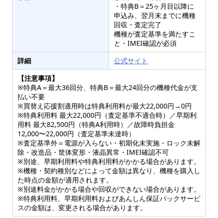
・特典B＝25ヶ月目以降に
申込み、翌月末までに機種
回収・査定完了
機種が査定基準を満たすこ
と・IMEI確認が必須
詳細
公式サイト
【注意事項】
※特典A＝最大36回分、特典B＝最大24回分の機種代金が支
払い不要
※買替え応援割適用時は特典利用料が最大22,000円→0円
※特典利用料 最大22,000円（査定基準不適合時）／早期利
用料 最大82,500円（特典A利用時）／故障時負担金
12,000〜22,000円（査定基準未達時）
※査定基準外＝電源が入らない・初期化未実施・ロック未解
除・改造品・筐体変形・液晶異常・IMEI確認不可
※別途、早期利用料や特典利用料がかかる場合があります。
※機種・契約種別などによって金額は異なり、機種を購入し
た時点の金額が適用されます。
※別途料金がかかる場合や回収ができない場合があります。
※特典利用料、早期利用料およびあんしん保証パックサービ
スの金額は、変更される場合があります。