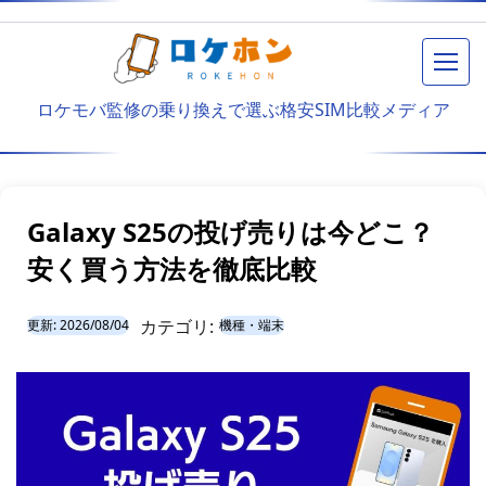
メニ
ロケモバ監修の乗り換えで選ぶ格安SIM比較メディア
Galaxy S25の投げ売りは今どこ？
安く買う方法を徹底比較
カテゴリ:
更新:
2026/08/04
機種・端末