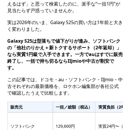
えるはず」と思って検索したのに、派手な“一括1円”が
見当たらず戸惑っていませんか。
実は2026年のいま、Galaxy S25の買い方は1年前と大き
く変わりました。
Galaxy S25は型落ちで値下がりが進み、ソフトバンク
の「他社のりかえ＋新トクするサポート（2年返却）」
なら実質1円級で入手できます。一方でauはすでに販売
終了し、一括で持ち切るならIIJmioや中古が割安で
す。
この記事では、ドコモ・au・ソフトバンク・IIJmio・中
古それぞれの最新価格を、ロケホン編集部が各社公式
で確認したうえで比較します。
販売元
一括／総額（税込）
実質負担（2年返
ソフトバンク
129,600円
実質24円〜（要