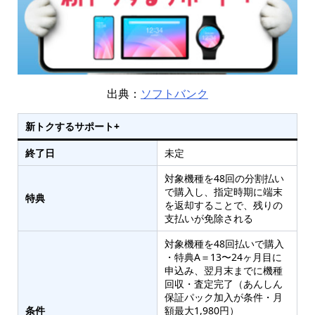
出典：
ソフトバンク
新トクするサポート+
終了日
未定
対象機種を48回の分割払い
で購入し、指定時期に端末
特典
を返却することで、残りの
支払いが免除される
対象機種を48回払いで購入
・特典A＝13〜24ヶ月目に
申込み、翌月末までに機種
回収・査定完了（あんしん
保証パック加入が条件・月
条件
額最大1,980円）