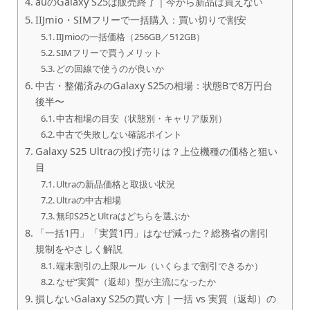
auのGalaxy S25は販売終了｜今から新品は買えない
IIJmio・SIMフリーで一括購入：買い切りで割安
IIJmioの一括価格（256GB／512GB）
SIMフリーで買うメリット
どの回線で使うのが良いか
中古・整備済みのGalaxy S25の相場：状態Bで8万円台
後半〜
中古相場の目安（状態別・キャリア版別）
中古で失敗しない確認ポイント
Galaxy S25 Ultraの投げ売りは？上位機種の価格と狙い
目
Ultraの新品価格と取扱い状況
Ultraの中古相場
無印S25とUltraはどちらを選ぶか
「一括1円」「実質1円」はなぜ減った？総務省の割引
規制をやさしく解説
端末割引の上限ルール（いくらまで割引できるか）
なぜ“実質”（返却）型が主流になったか
損しないGalaxy S25の買い方｜一括 vs 実質（返却）の