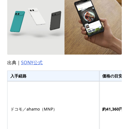
出典｜
SONY公式
入手経路
価格の目安（
ドコモ／ahamo（MNP）
約41,360円