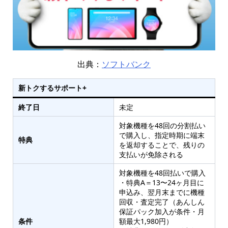
出典：
ソフトバンク
新トクするサポート+
終了日
未定
対象機種を48回の分割払い
で購入し、指定時期に端末
特典
を返却することで、残りの
支払いが免除される
対象機種を48回払いで購入
・特典A＝13〜24ヶ月目に
申込み、翌月末までに機種
回収・査定完了（あんしん
保証パック加入が条件・月
条件
額最大1,980円）