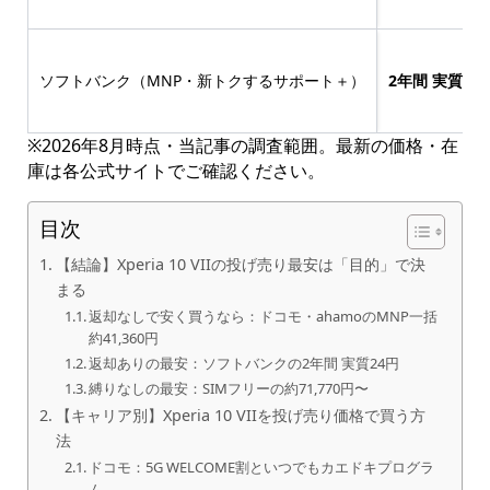
ソフトバンク（MNP・新トクするサポート＋）
2年間 実質24
※2026年8月時点・当記事の調査範囲。最新の価格・在
庫は各公式サイトでご確認ください。
目次
【結論】Xperia 10 VIIの投げ売り最安は「目的」で決
まる
返却なしで安く買うなら：ドコモ・ahamoのMNP一括
約41,360円
返却ありの最安：ソフトバンクの2年間 実質24円
縛りなしの最安：SIMフリーの約71,770円〜
【キャリア別】Xperia 10 VIIを投げ売り価格で買う方
法
ドコモ：5G WELCOME割といつでもカエドキプログラ
ム