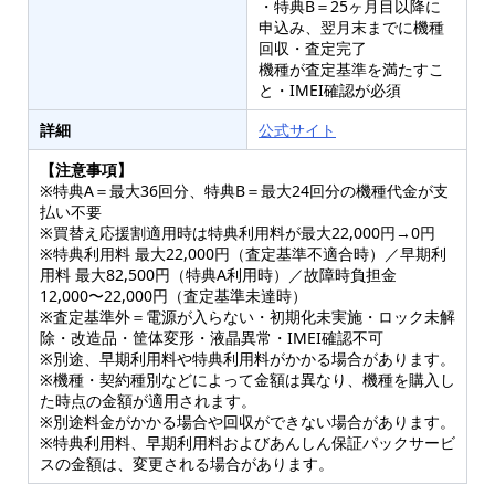
・特典B＝25ヶ月目以降に
申込み、翌月末までに機種
回収・査定完了
機種が査定基準を満たすこ
と・IMEI確認が必須
詳細
公式サイト
【注意事項】
※特典A＝最大36回分、特典B＝最大24回分の機種代金が支
払い不要
※買替え応援割適用時は特典利用料が最大22,000円→0円
※特典利用料 最大22,000円（査定基準不適合時）／早期利
用料 最大82,500円（特典A利用時）／故障時負担金
12,000〜22,000円（査定基準未達時）
※査定基準外＝電源が入らない・初期化未実施・ロック未解
除・改造品・筐体変形・液晶異常・IMEI確認不可
※別途、早期利用料や特典利用料がかかる場合があります。
※機種・契約種別などによって金額は異なり、機種を購入し
た時点の金額が適用されます。
※別途料金がかかる場合や回収ができない場合があります。
※特典利用料、早期利用料およびあんしん保証パックサービ
スの金額は、変更される場合があります。