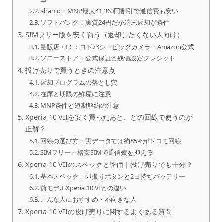
ahamo：MNP最大41,360円割引で通信費も安い
ソフトバンク：実質24円だが端末返却が条件
SIMフリー版を安く買う（返却したくない人向け）
量販店・EC：ヨドバシ・ビックカメラ・Amazon公式
ソニーストア：公式保証と残価設定クレジット
投げ売りで買うときの注意点
返却プログラムの落とし穴
在庫と期限の鮮度に注意
MNP条件と短期解約の注意
Xperia 10 VIIを安く買ったあと、どの回線で使うのが
正解？
回線の選び方：実データでは約85%がドコモ回線
SIMフリー＋格安SIMで通信費を抑える
Xperia 10 VIIのスペックと評価｜投げ売りでも十分？
基本スペック：即撮りボタンと2日持ちバッテリー
前モデルXperia 10 VIとの違い
こんな人におすすめ・不向きな人
Xperia 10 VIIの投げ売りに関するよくある質問