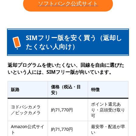
ソフトバンク公式サイト
SIMフリー版を安く買う（返却し
たくない人向け）
返却プログラムを使いたくない、回線を自由に選びた
いという人には、SIMフリー版が向いています。
価格（税込・目
販路
特徴
安）
ポイント還元あ
ヨドバシカメラ
約71,770円
り・店頭受け取り
／ビックカメラ
可
Amazon公式サイ
最安帯・配送が早
約71,770円
ト
い