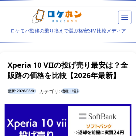
メニ
ロケモバ監修の乗り換えで選ぶ格安SIM比較メディア
Xperia 10 VIIの投げ売り最安は？全
販路の価格を比較【2026年最新】
カテゴリ:
更新:
2026/08/01
機種・端末