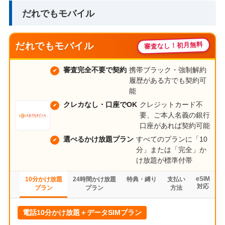
だれでもモバイル
だれでもモバイル
審査なし！初月無料
審査完全不要で契約
携帯ブラック・強制解約
履歴がある方でも契約可
能
クレカなし・口座でOK
クレジットカード不
要、ご本人名義の銀行
口座があれば契約可能
選べるかけ放題プラン
すべてのプランに「10
分」または「完全」か
け放題が標準付帯
eSIM
10分かけ放題
24時間かけ放題
特典・縛り
支払い
対応
プラン
プラン
方法
電話10分かけ放題＋データSIMプラン