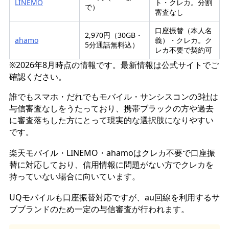
LINEMO
ト・クレカ。分割
で）
審査なし
口座振替（本人名
2,970円（30GB・
ahamo
義）・クレカ。ク
5分通話無料込）
レカ不要で契約可
※2026年8月時点の情報です。最新情報は公式サイトでご
確認ください。
誰でもスマホ・だれでもモバイル・サンシスコンの3社は
与信審査なしをうたっており、携帯ブラックの方や過去
に審査落ちした方にとって現実的な選択肢になりやすい
です。
楽天モバイル・LINEMO・ahamoはクレカ不要で口座振
替に対応しており、信用情報に問題がない方でクレカを
持っていない場合に向いています。
UQモバイルも口座振替対応ですが、au回線を利用するサ
ブブランドのため一定の与信審査が行われます。