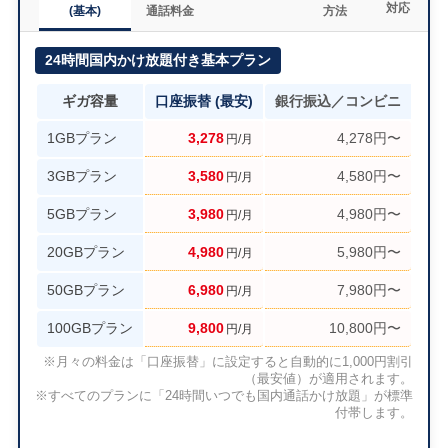
対応
(基本)
通話料金
方法
24時間国内かけ放題付き基本プラン
ギガ容量
口座振替 (最安)
銀行振込／コンビニ
1GBプラン
3,278
4,278円〜
円/月
3GBプラン
3,580
4,580円〜
円/月
5GBプラン
3,980
4,980円〜
円/月
20GBプラン
4,980
5,980円〜
円/月
50GBプラン
6,980
7,980円〜
円/月
100GBプラン
9,800
10,800円〜
円/月
※月々の料金は「口座振替」に設定すると自動的に1,000円割引
（最安値）が適用されます。
※すべてのプランに「24時間いつでも国内通話かけ放題」が標準
付帯します。