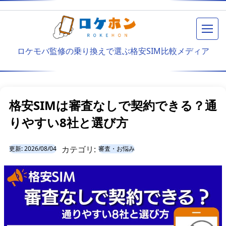
メニ
ロケモバ監修の乗り換えで選ぶ格安SIM比較メディア
格安SIMは審査なしで契約できる？通
りやすい8社と選び方
カテゴリ:
更新:
2026/08/04
審査・お悩み