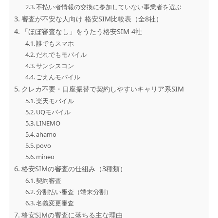
不払い者情報の交換に参加していない事業者を選ぶ
審査が不安な人向け 格安SIM比較表（全8社）
「ほぼ審査なし」をうたう格安SIM 4社
誰でもスマホ
だれでもモバイル
サンシスコン
ごえんモバイル
クレカ不要・口座振替で契約しやすいキャリア系SIM
楽天モバイル
UQモバイル
LINEMO
ahamo
povo
mineo
格安SIMの審査の仕組み（3種類）
契約審査
分割払い審査（端末分割）
名義変更審査
格安SIMの審査に落ちる主な理由