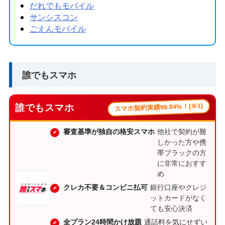
だれでもモバイル
サンシスコン
ごえんモバイル
誰でもスマホ
スマホ契約実績99.84%！(※1)
誰でもスマホ
審査基準が独自の格安スマホ
他社で契約が難
しかった方や携
帯ブラックの方
に非常におすす
め
クレカ不要＆コンビニ払可
銀行口座やクレジ
ットカードがなく
ても安心決済
全プラン24時間かけ放題
通話料を気にせずい