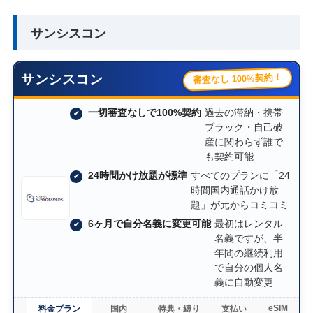
サンシスコン
サンシスコン
審査なし 100%契約！
一切審査なしで100%契約
過去の滞納・携帯
ブラック・自己破
産に関わらず誰で
も契約可能
24時間かけ放題が標準
すべてのプランに「24
時間国内通話かけ放
題」が元からコミコミ
6ヶ月で自分名義に変更可能
最初はレンタル
名義ですが、半
年間の継続利用
で自分の個人名
義に自動変更
eSIM
料金プラン
国内
特典・縛り
支払い