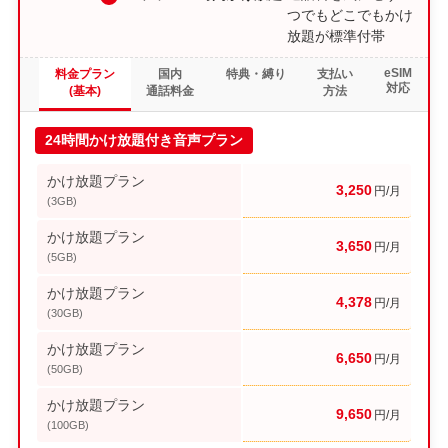
つでもどこでもかけ
放題が標準付帯
eSIM
料金プラン
国内
特典・縛り
支払い
対応
(基本)
通話料金
方法
24時間かけ放題付き音声プラン
かけ放題プラン
3,250
円/月
(3GB)
かけ放題プラン
3,650
円/月
(5GB)
かけ放題プラン
4,378
円/月
(30GB)
かけ放題プラン
6,650
円/月
(50GB)
かけ放題プラン
9,650
円/月
(100GB)