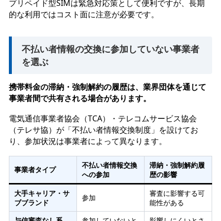
プリペイド型SIMは緊急対応策として便利ですが、長期
的な利用ではコスト面に注意が必要です。
不払い者情報の交換に参加していない事業者
を選ぶ
携帯料金の滞納・強制解約の履歴は、業界団体を通じて
事業者間で共有される場合があります。
電気通信事業者協会（TCA）・テレコムサービス協会
（テレサ協）が「不払い者情報交換制度」を設けてお
り、参加状況は事業者によって異なります。
不払い者情報交換
滞納・強制解約履
事業者タイプ
への参加
歴の影響
大手キャリア・サ
審査に影響する可
参加
ブブランド
能性がある
与信審査なし系
参加していないと
影響しにくいとさ