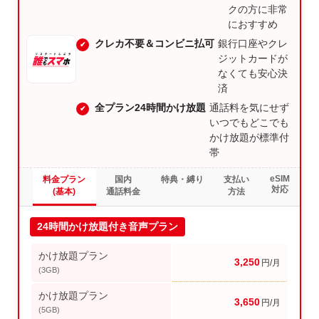
クの方に非常
におすすめ
クレカ不要＆コンビニ払可
銀行口座やクレ
ジットカードが
なくても安心決
済
全プラン24時間かけ放題
通話料を気にせず
いつでもどこでも
かけ放題が標準付
帯
eSIM
料金プラン
国内
特典・縛り
支払い
対応
(基本)
通話料金
方法
24時間かけ放題付き音声プラン
かけ放題プラン
3,250
円/月
(3GB)
かけ放題プラン
3,650
円/月
(5GB)