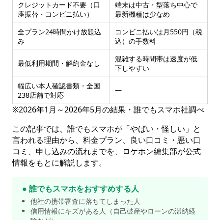
クレジットカード不要（口
端末は中古・型落ち中心で
座振替・コンビニ払い）
最新機種は少なめ
全プラン24時間かけ放題込
コンビニ払いは月550円（税
み
込）の手数料
混雑する時間帯は速度が低
最低利用期間・解約金なし
下しやすい
幅広い本人確認書類・全国
—
238店舗で対応
※2026年1月～2026年5月の結果・誰でもスマホ社調べ
この記事では、誰でもスマホが「やばい・怪しい」と
言われる理由から、料金プラン、良い口コミ・悪い口
コミ、申し込みの流れまでを、ロケホン編集部が公式
情報をもとに解説します。
● 誰でもスマホをおすすめする人
他社の携帯審査に落ちてしまった人
信用情報にキズがある人（自己破産やローンの滞納経