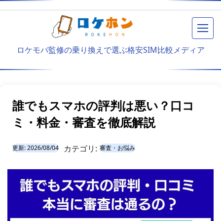
メニ
ロケモバ監修の乗り換えで選ぶ格安SIM比較メディア
誰でもスマホの評判は悪い？口コ
ミ・料金・審査を徹底解説
カテゴリ:
更新:
2026/08/04
審査・お悩み