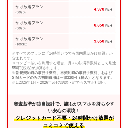
かけ放題プラン
4,378
円/月
(30GB)
かけ放題プラン
6,650
円/月
(50GB)
かけ放題プラン
9,650
円/月
(100GB)
※すべてのプランに「24時間いつでも国内通話かけ放題」が
含まれます。
※コンビニ払いを利用する場合、月々の決済手数料として別途
550円(税込)が加算されます。
※新規契約時の事務手数料、再契約時の事務手数料、および
SIMカードのみの初期費用は一律330円（税込）となります。
※1:2026年1月～2026年5月の結果・誰でもスマホ社調べ
審査基準が独自設計で、誰もがスマホを持ちやす
い安心の環境！
クレジットカード不要・24時間かけ放題が
コミコミで使える