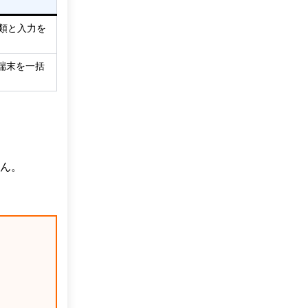
類と入力を
端末を一括
せん。