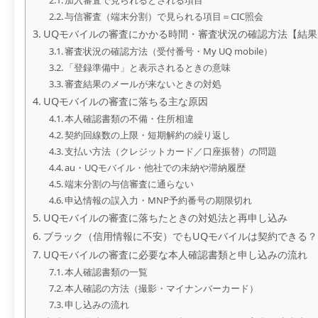
与信審査（端末分割）で見られる項目＝CIC照会
UQモバイルの審査にかかる時間・審査状況の確認方法【結
審査状況の確認方法（受付番号・My UQ mobile）
「登録準備中」と表示されるときの意味
審査結果のメールが来ないときの対処
UQモバイルの審査に落ちる主な原因
本人確認書類の不備・住所相違
契約回線数の上限・短期解約の繰り返し
支払い方法（クレジットカード／口座振替）の問題
au・UQモバイル・他社での未納や滞納履歴
端末分割の与信審査に通らない
申込情報の誤入力・MNP予約番号の期限切れ
UQモバイルの審査に落ちたときの対処法と再申し込み
ブラック（信用情報に不安）でもUQモバイルは契約できる？
UQモバイルの審査に必要な本人確認書類と申し込みの流れ
本人確認書類の一覧
本人確認の方法（撮影・マイナンバーカード）
申し込みの流れ