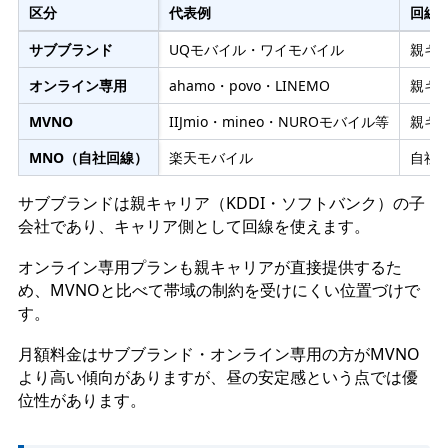
区分
代表例
回線
サブブランド
UQモバイル・ワイモバイル
親キ
オンライン専用
ahamo・povo・LINEMO
親キ
MVNO
IIJmio・mineo・NUROモバイル等
親キ
MNO（自社回線）
楽天モバイル
自社
サブブランドは親キャリア（KDDI・ソフトバンク）の子
会社であり、キャリア側として回線を使えます。
オンライン専用プランも親キャリアが直接提供するた
め、MVNOと比べて帯域の制約を受けにくい位置づけで
す。
月額料金はサブブランド・オンライン専用の方がMVNO
より高い傾向がありますが、昼の安定感という点では優
位性があります。