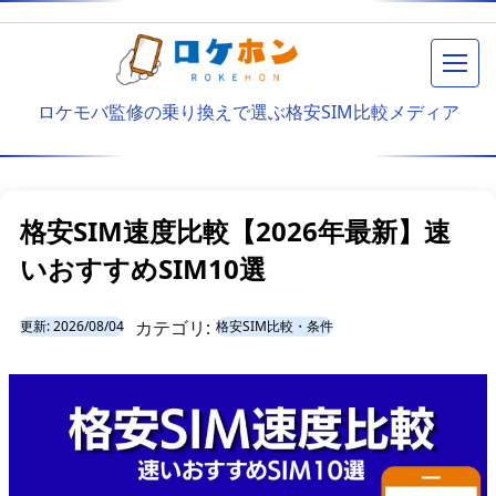
メニ
ロケモバ監修の乗り換えで選ぶ格安SIM比較メディア
格安SIM速度比較【2026年最新】速
いおすすめSIM10選
カテゴリ:
更新:
2026/08/04
格安SIM比較・条件