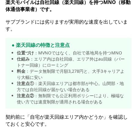
楽天モバイルは自社回線（楽天回線）を持つMNO（移動
体通信事業者）です。
サブブランドには劣りますが実用的な速度を出していま
す。
● 楽天回線の特徴と注意点
位置づけ
：MVNOではなく、自社で基地局を持つMNO
仕組み
：エリア内は自社回線、エリア外はau回線（パー
トナー回線）にローミング
料金
：データ無制限で月額3,278円と、大手3キャリアよ
り大幅に安い
注意点①
：楽天回線エリアは都市部が中心。山間部・地
方では自社回線が届かない場合がある
注意点②
：無制限でも公正利用ポリシーにより、極端な
使い方では速度制限が適用される場合がある
契約前に「自宅が楽天回線エリア内かどうか」を確認し
ておくと安心です。