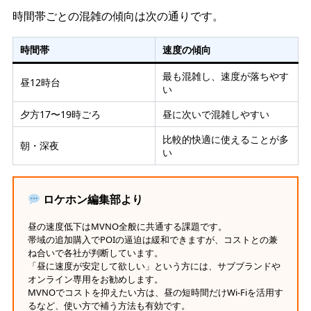
時間帯ごとの混雑の傾向は次の通りです。
時間帯
速度の傾向
最も混雑し、速度が落ちやす
昼12時台
い
夕方17〜19時ごろ
昼に次いで混雑しやすい
比較的快適に使えることが多
朝・深夜
い
ロケホン編集部より
昼の速度低下はMVNO全般に共通する課題です。
帯域の追加購入でPOIの逼迫は緩和できますが、コストとの兼
ね合いで各社が判断しています。
「昼に速度が安定して欲しい」という方には、サブブランドや
オンライン専用をお勧めします。
MVNOでコストを抑えたい方は、昼の短時間だけWi-Fiを活用す
るなど、使い方で補う方法も有効です。