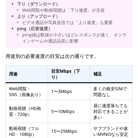
下り（ダウンロード）
Web閲覧や動画視聴は「下り速度」が主役
上り（アップロード）
ビデオ通話や写真送信では「上り速度」も重要
ping（応答速度）
ping値は数値が小さいほどレスポンスが速く、オンラ
インゲームや通話品質に影響
用途別の必要速度の目安は次の通りです。
目安Mbps（下
用途
補足
り）
Web閲覧・
多くの格安SIMで
1〜3Mbps
SNS（画像あり）
問題なし
昼に速度落ちても
動画視聴（HD画
5〜10Mbps
対応できることが
質・720p）
多い
動画視聴（フル
サブブランドや速
15〜25Mbps
HD・1080p）
いMVNOなら安定