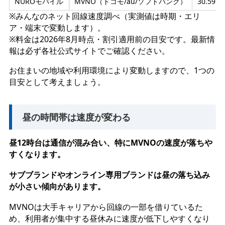
NUROモバイル
MVNO（ドコモ/au/ソフトバンク）
30.59M
※みんなのネット回線速度調べ（実測値は時期・エリ
ア・端末で変動します）。
※料金は2026年8月時点・割引適用前の目安です。最新情
報は必ず各社公式サイトでご確認ください。
お住まいの地域や利用環境により変動しますので、1つの
目安として考えましょう。
昼の時間帯は速度が変わる
昼12時台は通信が混み合い、特にMVNOの速度が落ちや
すくなります。
サブブランドやオンライン専用ブランドは昼の落ち込み
が小さい傾向があります。
MVNOは大手キャリアから回線の一部を借りているた
め、利用者が集中する昼休みに速度が低下しやすくなり