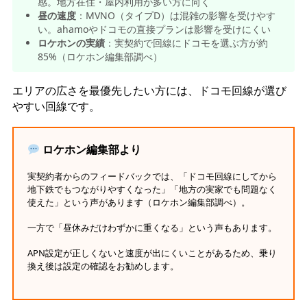
感。地方在住・屋内利用が多い方に向く
昼の速度
：MVNO（タイプD）は混雑の影響を受けやす
い。ahamoやドコモの直接プランは影響を受けにくい
ロケホンの実績
：実契約で回線にドコモを選ぶ方が約
85%（ロケホン編集部調べ）
エリアの広さを最優先したい方には、ドコモ回線が選び
やすい回線です。
ロケホン編集部より
実契約者からのフィードバックでは、「ドコモ回線にしてから
地下鉄でもつながりやすくなった」「地方の実家でも問題なく
使えた」という声があります（ロケホン編集部調べ）。
一方で「昼休みだけわずかに重くなる」という声もあります。
APN設定が正しくないと速度が出にくいことがあるため、乗り
換え後は設定の確認をお勧めします。