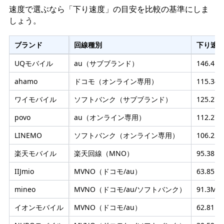
速度で選ぶなら「下り速度」の目安を比較の基準にしま
しょう。
ブランド
回線種別
下り速
UQモバイル
au（サブブランド）
146.41
ahamo
ドコモ（オンライン専用）
115.34
ワイモバイル
ソフトバンク（サブブランド）
125.27
povo
au（オンライン専用）
112.27
LINEMO
ソフトバンク（オンライン専用）
106.22
楽天モバイル
楽天回線（MNO）
95.38M
IIJmio
MVNO（ドコモ/au）
63.85M
mineo
MVNO（ドコモ/au/ソフトバンク）
91.3Mb
イオンモバイル
MVNO（ドコモ/au）
62.81M