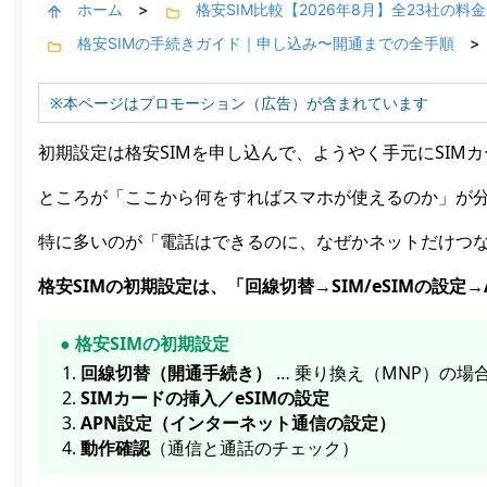
ホーム
格安SIM比較【2026年8月】全23社の
>
格安SIMの手続きガイド｜申し込み〜開通までの全手順
>
※本ページはプロモーション（広告）が含まれています
初期設定は格安SIMを申し込んで、ようやく手元にSIM
ところが「ここから何をすればスマホが使えるのか」が
特に多いのが「電話はできるのに、なぜかネットだけつ
格安SIMの初期設定は、「回線切替→SIM/eSIMの設
●
格安SIMの初期設定
回線切替（開通手続き）
… 乗り換え（MNP）の場
SIMカードの挿入／eSIMの設定
APN設定（インターネット通信の設定）
動作確認
（通信と通話のチェック）