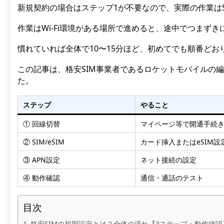
新規契約の場合はステップ1が不要なので、実際の作業はS
作業はWi-Fi環境がある場所で進めると、途中でつまず
慣れていれば全体で10〜15分ほど、初めてでも順番ど
この記事は、格安SIM事業者であるロケットモバイルの
た。
ステップ
やること
① 回線切替
マイページ等で開通手続
② SIM/eSIM
カード挿入またはeSIM設
③ APN設定
ネット接続の設定
④ 動作確認
通信・通話のテスト
目次
格安SIMの初期設定とは？全体の流れ【3ステップ＋動作確認