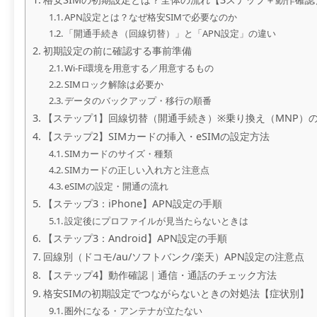
APN設定とは？なぜ格安SIMで必要なのか
「開通手続き（回線切替）」と「APN設定」の違い
初期設定の前に確認する事前準備
Wi-Fi環境を用意する／用意するもの
SIMロック解除は必要か
データのバックアップ・移行の順番
【ステップ1】回線切替（開通手続き）※乗り換え（MNP）
【ステップ2】SIMカードの挿入・eSIMの設定方法
SIMカードのサイズ・種類
SIMカードの正しい入れ方と注意点
eSIMの設定・開通の流れ
【ステップ3：iPhone】APN設定の手順
設定後にプロファイルが見当たらないときは
【ステップ3：Android】APN設定の手順
回線別（ドコモ/au/ソフトバンク/楽天）APN設定の注意点
【ステップ4】動作確認｜通信・通話のチェック方法
格安SIMの初期設定でつながらないときの対処法【症状別】
圏外になる・アンテナが立たない