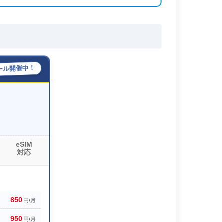
ール開催中！
eSIM
対応
850
円/月
950
円/月