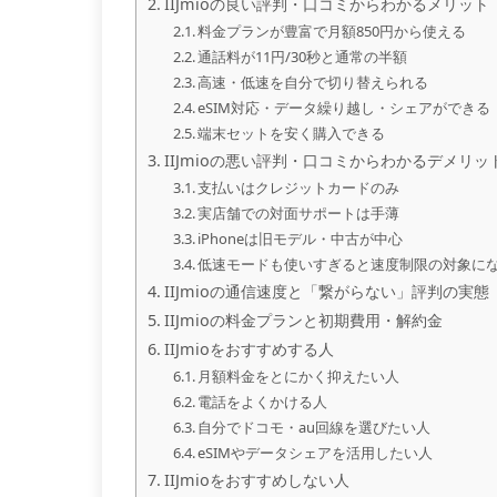
IIJmioの良い評判・口コミからわかるメリット
料金プランが豊富で月額850円から使える
通話料が11円/30秒と通常の半額
高速・低速を自分で切り替えられる
eSIM対応・データ繰り越し・シェアができる
端末セットを安く購入できる
IIJmioの悪い評判・口コミからわかるデメリッ
支払いはクレジットカードのみ
実店舗での対面サポートは手薄
iPhoneは旧モデル・中古が中心
低速モードも使いすぎると速度制限の対象に
IIJmioの通信速度と「繋がらない」評判の実態
IIJmioの料金プランと初期費用・解約金
IIJmioをおすすめする人
月額料金をとにかく抑えたい人
電話をよくかける人
自分でドコモ・au回線を選びたい人
eSIMやデータシェアを活用したい人
IIJmioをおすすめしない人