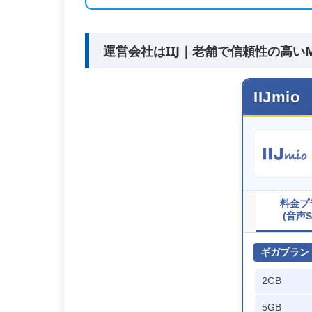
運営会社はIIJ｜老舗で信頼性の高い
IIJmio
料金プ
(音声S
ギガプラン (
2GB
5GB