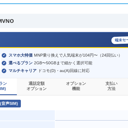
MVNO
端末セ
スマホ大特価
MNP乗り換えで人気端末が104円〜（24回払い）
選べるプラン
2GB〜50GBまで細かく選択可能
マルチキャリア
ドコモ(D)・au(A)回線に対応
ラン
通話定額
オプション
支払い
IM)
オプション
機能
方法
音声SIM)