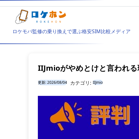
ロケモバ監修の乗り換えで選ぶ格安SIM比較メディア
IIJmioがやめとけと言わ
カテゴリ:
更新:
2026/08/04
IIJmio