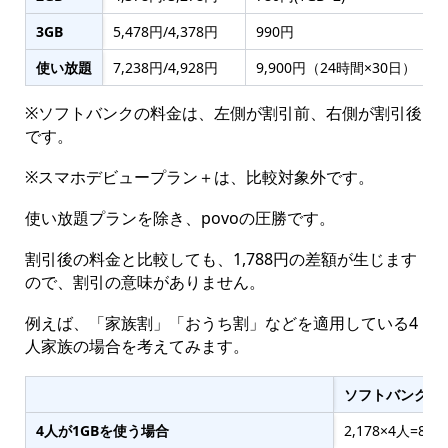
3GB
5,478円/4,378円
990円
4
使い放題
7,238円/4,928円
9,900円（24時間×30日）
▲
※ソフトバンクの料金は、左側が割引前、右側が割引後
です。
※スマホデビュープラン＋は、比較対象外です。
使い放題プランを除き、povoの圧勝です。
割引後の料金と比較しても、1,788円の差額が生じます
ので、割引の意味がありません。
例えば、「家族割」「おうち割」などを適用している4
人家族の場合を考えてみます。
ソフトバンク(税
4人が1GBを使う場合
2,178×4人=8,7