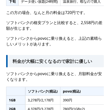
下旬
データ使い放題(24時間)
温泉旅行。暇なので購入
この方の場合、なんと月の料金は720円です。
ソフトバンクの格安プランと比較すると、2,558円の差
額が生じます。
ソフトバンクからpovoに乗り換えると、上記の素晴ら
しいメリットがあります。
料金が大幅に安くなるので家計に優しい
ソフトバンクからpovoに乗り換えると、月額料金が安
くなります。
ソフトバンク(税込)
povo(税込)
1GB
3,278円/2,178円
390円
2
2GB
4,378円/3,278円
780円(1GB×2)
3