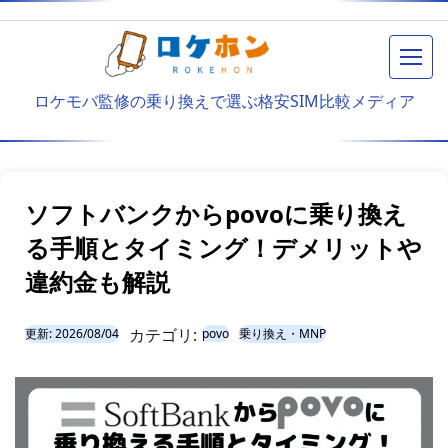
メニ
ロケモバ監修の乗り換えで選ぶ格安SIM比較メディア
ソフトバンクからpovoに乗り換え
る手順とタイミング！デメリットや
違約金も解説
カテゴリ:
更新:
2026/08/04
乗り換え・MNP
povo