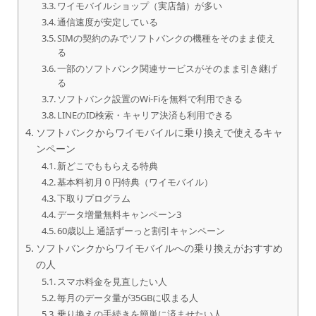
ワイモバイルショップ（実店舗）が多い
通信速度が安定している
SIMの契約のみでソフトバンクの機種をそのまま使え
る
一部のソフトバンク関連サービスがそのまま引き継げ
る
ソフトバンク設置のWi-Fiを無料で利用できる
LINEのID検索・キャリア決済も利用できる
ソフトバンクからワイモバイルに乗り換えで使えるキャ
ンペーン
新どこでももらえる特典
基本料初月０円特典（ワイモバイル）
下取りプログラム
データ増量無料キャンペーン3
60歳以上 通話ずーっと割引キャンペーン
ソフトバンクからワイモバイルへの乗り換えがおすすめ
の人
スマホ料金を見直したい人
毎月のデータ量が35GBに収まる人
乗り換えの手続きを簡単に済ませたい人