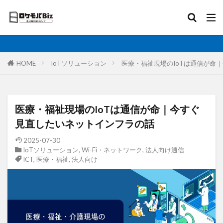
比較
固定IP
IoT
無制限
ロケットモバイル
カテゴリ
HOME
IoTソリューション
医療・福祉現場のIoTは通信が命
タグ
医療・福祉現場のIoTは通信が命｜今すぐ
AI
土木工事
格安SIM
映像伝送
見直したいネットインフラの話
建設業
建築現場
実証実験
太陽光発電
2025-07-30
IoTソリューション
,
Wi-Fi・ネットワーク
,
法人向け通信
大手キャリア
大容量プラン
固定IP
ICT
,
医療・福祉
,
法人向け
水道工事
卸売業
医療・福祉
動画解析
写真測量
再生エネルギー
光回線
レーザー測量
ルーター
リモートワーク
業務効率化
法人向け
ホームルーター