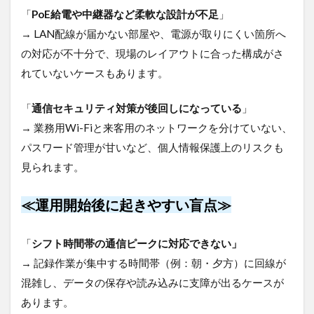
「
PoE給電や中継器など柔軟な設計が不足
」
→ LAN配線が届かない部屋や、電源が取りにくい箇所へ
の対応が不十分で、現場のレイアウトに合った構成がさ
れていないケースもあります。
「
通信セキュリティ対策が後回しになっている
」
→ 業務用Wi-Fiと来客用のネットワークを分けていない、
パスワード管理が甘いなど、個人情報保護上のリスクも
見られます。
≪運用開始後に起きやすい盲点≫
「
シフト時間帯の通信ピークに対応できない」
→ 記録作業が集中する時間帯（例：朝・夕方）に回線が
混雑し、データの保存や読み込みに支障が出るケースが
あります。