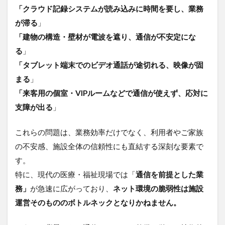
「クラウド記録システムが読み込みに時間を要し、業務
は“現
場
が滞る
」
力”を
「建物の構造・壁材が電波を遮り、通信が不安定にな
高め
る投
る
」
資
「タブレット端末でのビデオ通話が途切れる、映像が固
まる
」
「来客用の個室・VIPルームなどで通信が使えず、応対に
支障が出る
」
これらの問題は、業務効率だけでなく、利用者やご家族
の不安感、施設全体の信頼性にも直結する深刻な要素で
す。
特に、現代の医療・福祉現場では「
通信を前提とした業
務」
が急速に広がっており、
ネット環境の脆弱性は施設
運営そのもののボトルネックとなりかねません。