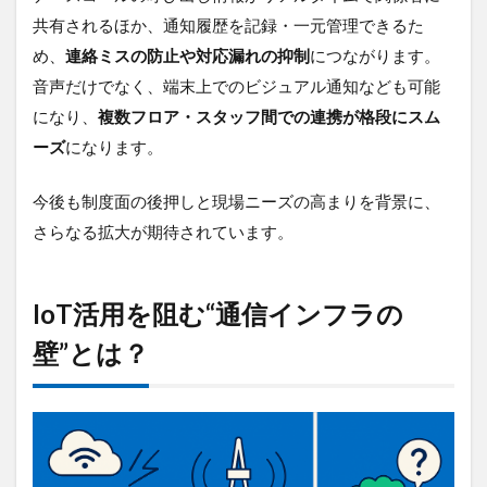
搬
共有されるほか、通知履歴を記録・一元管理できるた
性」
め、
連絡ミスの防止や対応漏れの抑制
につながります。
5.1
音声だけでなく、端末上でのビジュアル通知なども可能
“どこ
でも
になり、
複数フロア・スタッフ間での連携が格段にスム
つな
ーズ
になります。
が
る”を
支え
今後も制度面の後押しと現場ニーズの高まりを背景に、
る通
さらなる拡大が期待されています。
信手
段の
組み
合わ
IoT活用を阻む“通信インフラの
せ
壁”とは？
5.2
現場
で求
めら
れ
る“可
搬