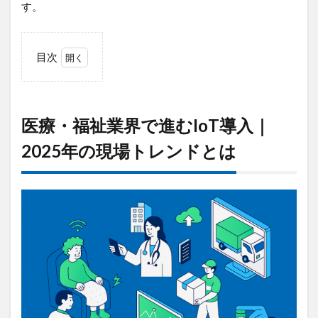
す。
目次
1
医
療・
福祉
医療・福祉業界で進むIoT導入｜
業界
で進
2025年の現場トレンドとは
む
IoT
導入
｜
2025
年の
現場
トレ
ンド
とは
1.1