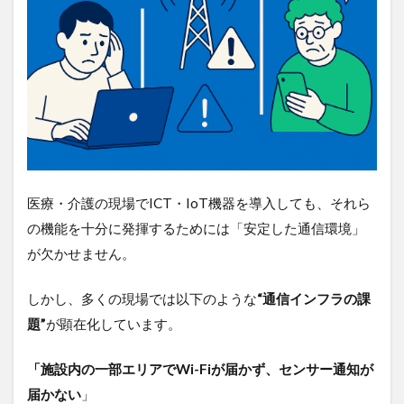
性”と
いう
視点
6
ポケ
ット
Wi-
Fiな
ら
「ロ
ケモ
医療・介護の現場でICT・IoT機器を導入しても、それら
バ
の機能を十分に発揮するためには「安定した通信環境」
Wi-
Fi」
が欠かせません。
がお
すす
しかし、多くの現場では以下のような
“通信インフラの課
め
題”
が顕在化しています。
7
まと
「施設内の一部エリアでWi-Fiが届かず、センサー通知が
め｜
通信
届かない
」
整備