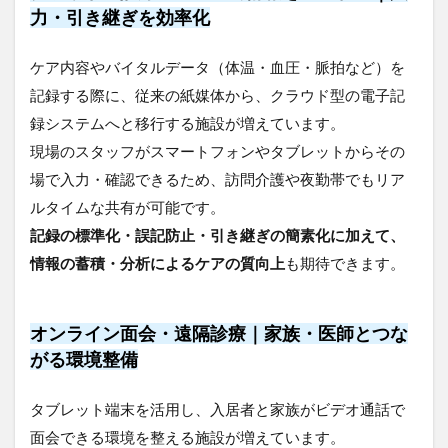
働
力・引き継ぎを効率化
省）
3.2
ケア内容やバイタルデータ（体温・血圧・脈拍など）を
自治
体の
記録する際に、従来の紙媒体から、クラウド型の電子記
独自
録システムへと移行する施設が増えています。
支援
現場のスタッフがスマートフォンやタブレットからその
｜地
域密
場で入力・確認できるため、訪問介護や夜勤帯でもリア
着型
ルタイムな共有が可能です。
の柔
軟な
記録の標準化・誤記防止・引き継ぎの簡素化に加えて、
制度
情報の蓄積・分析によるケアの質向上
も期待できます。
4
通
信
オンライン面会・遠隔診療｜家族・医師とつな
環
がる環境整備
境
整
備
タブレット端末を活用し、入居者と家族がビデオ通話で
に
お
面会できる環境を整える施設が増えています。