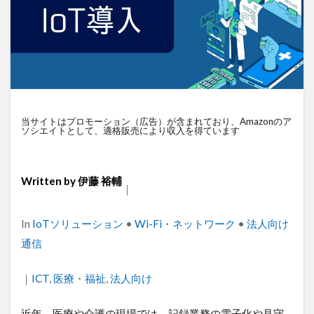
衛星通信
電気設備管理
量子コンピュータ
遠隔監視
遠隔操作
道路管理
運送業
農業
車両管理
訪問介護
衛星測位
海上通信
蓄電池
絶縁監視
神プラン
監視カメラ
物流
災害監視
災害対策
当サイトはプロモーション（広告）が含まれており、Amazonのア
火山監視
温度管理
モバイルルーター
ソシエイトとして、適格販売により収入を得ています
ビルメンテナンス
Android
MES
VPN
Starlink
SpaceX
SmartLogger
RTK
Written by
伊藤 裕輔
｜
PQC移行
Pixel
NFC
NA02
LPWA
アパレル
iPhone
iPad
IoT
ICT
Categories
In
IoTソリューション
•
Wi-Fi・ネットワーク
•
法人向け
HUAWEI
GNSS
DX
BIM
au
通信
Wi-Fi
アプリ開発
バッテリー監視
｜
Tags
ICT
,
医療・福祉
,
法人向け
センサーカメラ
バス
ネットワーク
ドローン
トレイルカメラ
トイレ
近年、医療や介護の現場では、記録業務の電子化や見守