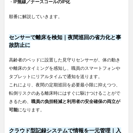
・
IP無線／ナースコールのIP化
政
府・
自治
順番に解説していきます。
体も
後押
し｜
センサーで離床を検知｜夜間巡回の省力化と事
通信
整備
故防止に
の支
援制
高齢者のベッドに設置した見守りセンサーが、体の動き
度
や離床のタイミングを感知し、職員のスマートフォンや
3.1
タブレットにリアルタイムで通知を送ります。
介護
現場
これにより、夜間の定期巡回を必要最小限に抑えつつ、
にお
転倒リスクのある離床時にはすぐに駆けつけることがで
ける
ICT導
きるため、
職員の負担軽減と利用者の安全確保の両立が
入支
可能
になります。
援事
業
（厚
生労
クラウド型記録システムで情報を一元管理｜入