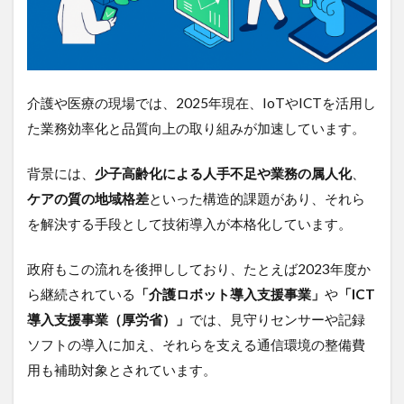
活用
シー
ン例
｜医
療・
介護
介護や医療の現場では、2025年現在、IoTやICTを活用し
現場
で広
た業務効率化と品質向上の取り組みが加速しています。
がる
IoT活
背景には、
少子高齢化による人手不足や業務の属人化
、
用法
ケアの質の地域格差
といった構造的課題があり、それら
1.1.1
センサ
を解決する手段として技術導入が本格化しています。
ーで離
床を検
政府もこの流れを後押ししており、たとえば2023年度か
知｜夜
間巡回
ら継続されている
「介護ロボット導入支援事業」
や
「ICT
の省力
導入支援事業（厚労省）」
では、見守りセンサーや記録
化と事
故防止
ソフトの導入に加え、それらを支える通信環境の整備費
に
用も補助対象とされています。
1.1.2