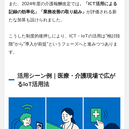
クラウ
また、2024年度の介護報酬改定では
、「ICT活用による
ド型記
記録の効率化」「業務改善の取り組み」
が評価される新
録シス
テムで
たな加算も設けられました。
情報を
一元管
理｜入
こうした制度的後押しにより、ICT・IoTの活用は“検討段
力・引
階”から“導入が前提”というフェーズへと進みつつありま
き継ぎ
を効率
す。
化
1.1.3
オンラ
活用シーン例｜医療・介護現場で広が
イン面
るIoT活用法
会・遠
隔診療
｜家
族・医
師とつ
ながる
環境整
備