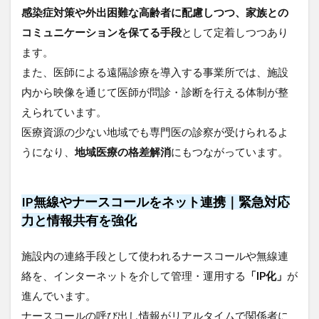
け
感染症対策や外出困難な高齢者に配慮しつつ、家族との
る
課
コミュニケーションを保てる手段
として定着しつつあり
題
ます。
と
導
また、医師による遠隔診療を導入する事業所では、施設
入
内から映像を通じて医師が問診・診断を行える体制が整
時
えられています。
の
注
医療資源の少ない地域でも専門医の診察が受けられるよ
意
うになり、
地域医療の格差解消
にもつながっています。
点
5
利用
IP無線やナースコールをネット連携｜緊急対応
シー
ンに
力と情報共有を強化
応じ
た通
施設内の連絡手段として使われるナースコールや無線連
信手
段の
絡を、インターネットを介して管理・運用する
「IP化」
が
選び
進んでいます。
方と
「可
ナースコールの呼び出し情報がリアルタイムで関係者に