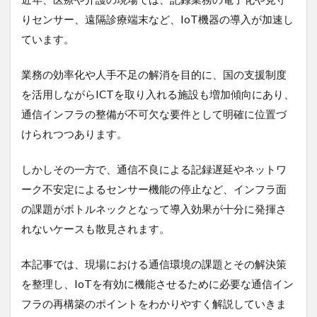
デジタルツイン
デジタルサイネージ
りセンサー、遠隔診療端末など、IoT機器の導入が加速し
タブレット
タイムラプス
センサー
ています。
アルコールチェック
セキュリティ
業務の効率化や人手不足の解消を目的に、国の支援制度
スマート農業
スマートメーター
ゲートウェイ
を活用しながらICTを取り入れる施設も増加傾向にあり、
クラウドWi-Fi
キャッシュレス決済
カメラ
通信インフラの整備が不可欠な要件として明確に位置づ
おすすめ
エンジン監視
飲食店
けられつつあります。
検索
しかしその一方で、通信不良による記録遅延やネットワ
ーク不安定によるセンサー機能の停止など、インフラ面
の課題がボトルネックとなって導入効果が十分に発揮さ
れないケースも散見されます。
本記事では、現場における通信環境の課題とその解決策
を整理し、IoTを有効に機能させるために必要な通信イン
フラの再構築のポイントをわかりやすく解説していきま