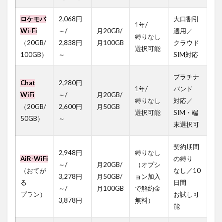
1.1.2
通信量
ロケモバ
2,068円
大口割引
1年/
を気に
Wi-Fi
～/
月20GB/
適用／
縛りなし
せず使
（20GB/
2,838円
月100GB
クラウド
える！
選択可能
100GB）
～
SIM対応
100GB
以上の
おすす
プラチナ
Chat
2,280円
めポケ
1年/
バンド
ット型
WiFi
～/
月20GB/
縛りなし
対応／
Wi-Fi
（20GB/
2,600円
月50GB
選択可能
SIM・端
50GB）
～
1.1.2.1
末選択可
契約縛り
なし＆安
契約期間
さが魅力
2,948円
縛りなし
AiR-WiFi
の縛り
の「どこ
～/
月20GB/
（オプシ
よりも
（おてが
なし／10
3,278円
月50GB/
ョン加入
WiFi」
る
日間
～/
月100GB
で解約金
1.2
プラン）
お試し可
3,878円
無料）
料金
能
帯別