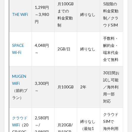
おす
月100GB
5段階の
すめ
1,298円
までの
料金変動
ポケ
THE WiFi
～3,980
縛りなし
ット
料金変動
制／クラ
円
型Wi-
制
ウドSIM
Fi
手数料・
1.2.1
月額料
SPACE
4,048円
解約金・
2GB/日
縛りなし
金で選
Wi-Fi
～
端末代金
ぶ法人
全て無料
向けポ
ケット
30日間お
型Wi-Fi
MUGEN
試し可能
1.3
WiFi
3,300円
月100GB
2年
／海外利
利用
（節約プ
～
用一部
目的
ラン）
別法
対応
人向
けお
クラウド
すす
クラウド
2,580円
縛りなし
SIMで
めポ
WiFi
（20
～/
月20GB/
（最短1
海外利用
ケッ