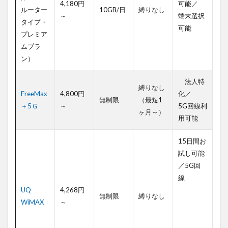
4,180円
可能／
ルーター
10GB/日
縛りなし
～
端末選択
タイプ・
可能
プレミア
ムプラ
ン）
法人特
縛りなし
FreeMax
4,800円
化／
無制限
（最短1
＋5Ｇ
～
5G回線利
ヶ月～）
用可能
15日間お
試し可能
／5G回
線
UQ
4,268円
無制限
縛りなし
WiMAX
～