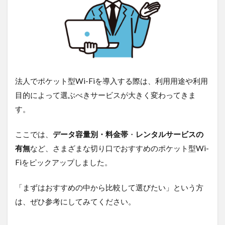
め
25
選
1.1
デー
タ容
量別
法人でポケット型Wi-Fiを導入する際は、利用用途や利用
おす
すめ
目的によって選ぶべきサービスが大きく変わってきま
ポケ
す。
ット
型Wi-
Fi
ここでは、
データ容量別・料金帯
・
レンタルサービスの
1.1.1
有無
など、さまざまな切り口でおすすめのポケット型Wi-
20GB～
Fiをピックアップしました。
100GB
の法人
向けお
「まずはおすすめの中から比較して選びたい」という方
すすめ
は、ぜひ参考にしてみてください。
ポケッ
ト型Wi-