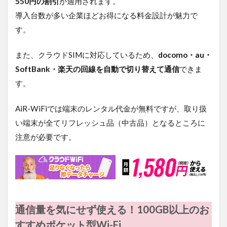
550円の割引
が適用されます。
能で
導入台数が多い企業ほどお得になる料金設計が魅力で
す。た
だし、
す。
機種に
よって
また、クラウドSIMに対応しているため、
docomo・au・
同時接
続でき
SoftBank・楽天の回線を自動で切り替えて通信
できま
る台数
す。
に上限
がある
ため、
AiR-WiFiでは端末のレンタル代金が無料ですが、取り扱
用途や
い端末が全てリフレッシュ品（中古品）となるところに
人数に
応じて
注意が必要です。
適切な
端末を
選ぶ必
要があ
りま
す。最
大10〜
通信量を気にせず使える！100GB以上のお
48台程
度まで
すすめポケット型Wi-Fi