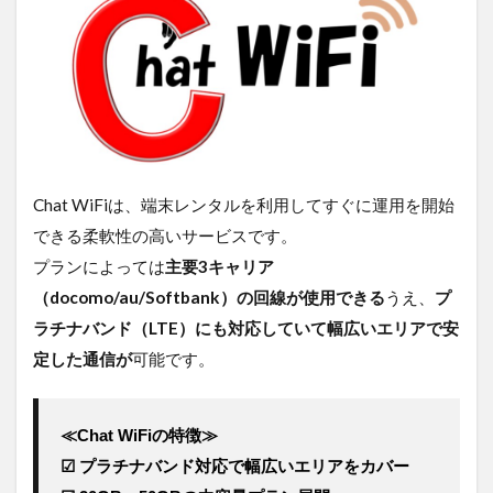
で契約
するメ
リット
はあり
ます
か？
5.3.2
A. 法
人名義
Chat WiFiは、端末レンタルを利用してすぐに運用を開始
で契約
するこ
できる柔軟性の高いサービスです。
とで、
プランによっては
主要3キャリア
請求書
払い・
（docomo/au/Softbank）の回線が使用できる
うえ、
プ
口座振
ラチナバンド（LTE）にも対応していて幅広いエリアで安
替など
法人向
定した通信が
可能です。
けの柔
軟な支
払方法
≪Chat WiFiの特徴≫
が選べ
るほ
☑ プラチナバンド対応で幅広いエリアをカバー
か、複