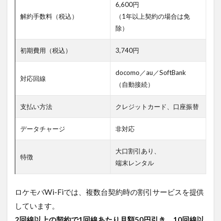
6,600円
サイト
解約手数料（税込）
（1年以上契約の場合は免
から見
積も
除）
り・申
し込み
初期費用（税込）
3,740円
を行う
4.3.2
docomo／au／SoftBank
対応回線
②必要
（自動接続）
書類の
準備を
支払い方法
クレジットカード、口座振替
行う
4.3.3
データチャージ
非対応
③契約
内容の
大口割引あり、
特徴
確定・
端末レンタル
支払い
方法の
設定を
ロケモバWi-Fiでは、複数台契約時の割引サービスを提供
する
しています。
4.3.4
2回線以上の契約で1回線あたり月額50円引き、10回線以