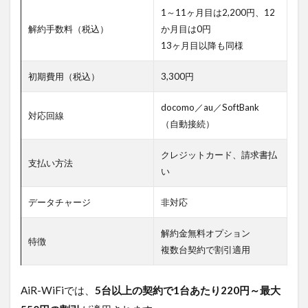
向いて
1～11ヶ月目は2,200円、12
おり、
解約手数料（税込）
か月目は0円
事業状
13ヶ月目以降も同様
況の変
化にも
柔軟に
初期費用（税込）
3,300円
対応で
きま
docomo／au／SoftBank
す。
対応回線
（自動接続）
5.3.7
Q. 複
クレジットカード、請求書払
支払い方法
数人で1
い
台の端
末を共
データチャージ
非対応
有して
も問題
ありま
解約金無料オプション
特徴
せん
複数台契約で割引適用
か？
5.3.8
AiR-WiFiでは、
5台以上の契約で1台あたり220円～最大
A. は
い、可