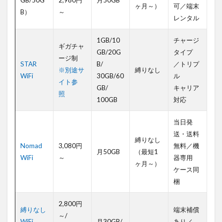
GB/50G
2,980円
月50GB
ト型
ヶ月～）
可／端末
B）
～
Wi-Fi
レンタル
1.3.1
1GB/10
チャージ
おすす
ギガチャ
めのポ
GB/20G
タイプ
ージ制
ケット
STAR
B/
／トリプ
型Wi-
※別途サ
縛りなし
WiFi
30GB/60
ル
Fi3選
イト参
GB/
キャリア
照
1.3.2
100GB
対応
おすす
めのポ
当日発
ケット
型Wi-
送・送料
縛りなし
Fi3選
Nomad
3,080円
無料／機
月50GB
（最短1
WiFi
～
器専用
1.3.3
ヶ月～）
ケース同
短期プ
ロジェ
梱
クト・
イベン
2,800円
ト利用
縛りなし
端末補償
～/
におす
WiFi
月30GB/
あり／