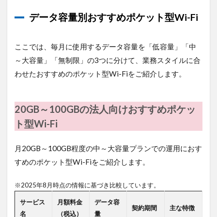
Fi
データ容量別おすすめポケット型Wi-Fi
1.1.1.1
大容量・
大口割引
のコスパ
ここでは、毎月に使用するデータ容量を「低容量」「中
で選ぶな
～大容量」「無制限」の3つに分けて、業務スタイルに合
ら「ロケ
モバWi-
わせたおすすめのポケット型Wi-Fiをご紹介します。
Fi」
1.1.1.2
20GB～100GBの法人向けおすすめポケッ
柔軟な運
用ができ
ト型Wi-Fi
る「Chat
WiFi」
月20GB～100GB程度の中～大容量プランでの運用におす
1.1.1.3
すめのポケット型Wi-Fiをご紹介します。
お試し利
用＆まと
め契約に
※2025年8月時点の情報に基づき比較しています。
強い
「AiR-
サービス
月額料金
データ容
契約期間
主な特徴
WiFi」
名
（税込）
量