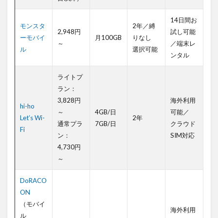
め
14日間お
モンスタ
2年／縛
2,948円
試し可能
ーモバイ
月100GB
りなし
～
／端末レ
ル
選択可能
ンタル
ライトプ
ラン：
3,828円
海外利用
hi-ho
～
4GB/日
可能／
Let’s Wi-
2年
通常プラ
7GB/日
クラウド
Fi
ン：
SIM対応
4,730円
～
DoRACO
ON
（モバイ
海外利用
ル