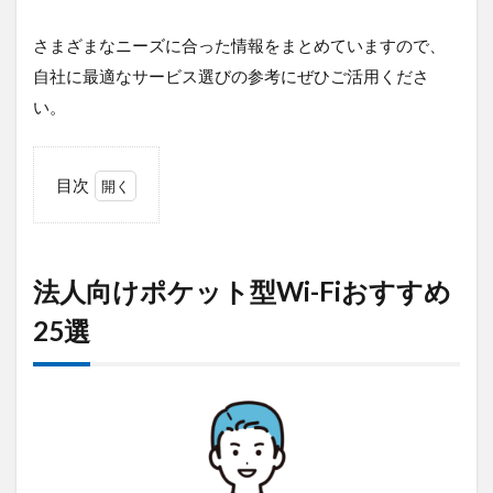
さまざまなニーズに合った情報をまとめていますので、
自社に最適なサービス選びの参考にぜひご活用くださ
い。
目次
1
法
人
向
法人向けポケット型Wi-Fiおすすめ
け
ポ
25選
ケ
ッ
ト
型
Wi-
Fiお
す
す