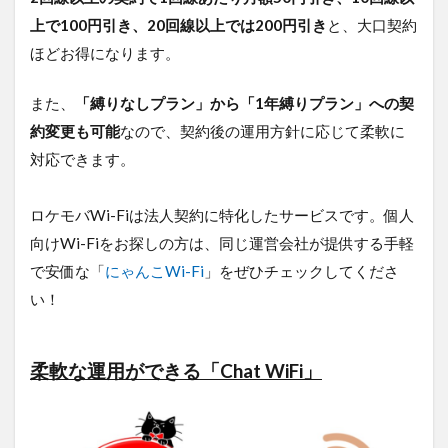
④端末
を受け
上で100円引き、20回線以上では200円引き
と、大口契約
取る
ほどお得になります。
4.3.5
⑤運
また、
「縛りなしプラン」から「1年縛りプラン」への契
用・管
約変更も可能
なので、契約後の運用方針に応じて柔軟に
理を行
う
対応できます。
5
よ
ロケモバWi-Fiは法人契約に特化したサービスです。個人
く
向けWi-Fiをお探しの方は、同じ運営会社が提供する手軽
あ
る
で安価な「
にゃんこWi-Fi
」をぜひチェックしてくださ
質
い！
問
5.3.1
Q. 個
柔軟な運用ができる「Chat WiFi」
人名義
ではな
く、法
人名義