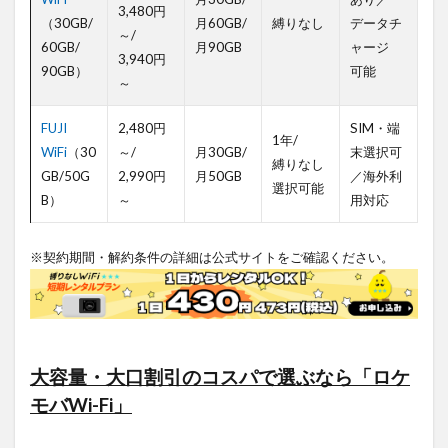
すめの
3,480円
（30GB/
月60GB/
縛りなし
データチ
ポケッ
～/
60GB/
月90GB
ャージ
ト型Wi-
3,940円
Fi
90GB）
可能
～
1.3.4
おすす
FUJI
2,480円
SIM・端
1年/
めのポ
WiFi
（30
～/
月30GB/
末選択可
ケット
縛りなし
GB/50G
2,990円
月50GB
／海外利
型Wi-
選択可能
Fi3選
B）
～
用対応
1.3.5
大人数
※契約期間・解約条件の詳細は公式サイトをご確認ください。
で端末
を共有
するチ
ーム・
部署に
大容量・大口割引のコスパで選ぶなら「ロケ
1.3.6
おすすめのポケット型Wi-Fi3
モバWi-Fi」
2