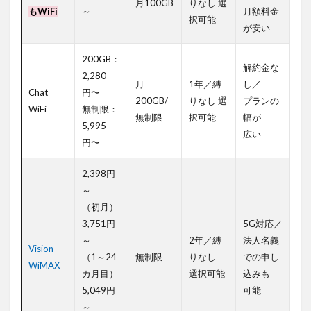
月100GB
りなし 選
回線数の
もWiFi
～
月額料金
択可能
追加が可
が安い
能です。
繁忙期だ
200GB：
け容量を
解約金な
増やした
2,280
月
1年／縛
し／
い、支店
Chat
円〜
の拡大に
200GB/
りなし 選
プランの
WiFi
無制限：
伴って端
無制限
択可能
幅が
5,995
末を追加
広い
したいと
円〜
いった場
合も、柔
2,398円
軟に対応
～
できるこ
とが多い
（初月）
です。
3,751円
5G対応／
～
2年／縛
法人名義
6
Vision
（1～24
無制限
りなし
での申し
法
WiMAX
人
カ月目）
選択可能
込みも
向
5,049円
可能
け
～
Wi-