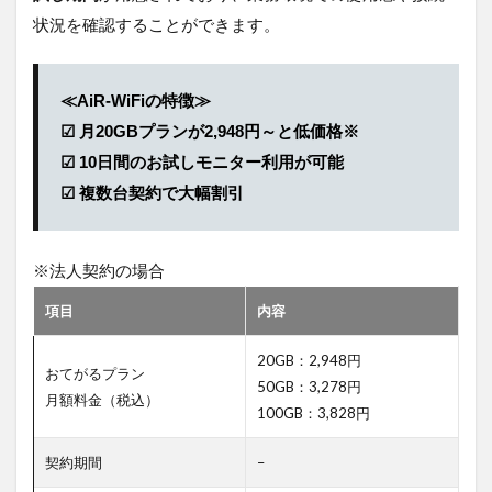
プラ
状況を確認することができます。
ン」と
は何で
すか？
≪AiR-WiFiの特徴≫
5.3.6
☑ 月20GBプランが2,948円～と低価格※
A.
「縛り
☑ 10日間のお試しモニター利用が可能
なしプ
☑ 複数台契約で大幅割引
ラン」
は、最
低利用
期間や
※法人契約の場合
解約違
約金が
項目
内容
発生し
ない契
20GB：2,948円
約形態
おてがるプラン
のこと
50GB：3,278円
月額料金（税込）
です。
100GB：3,828円
短期導
入やス
契約期間
–
ポット
利用に