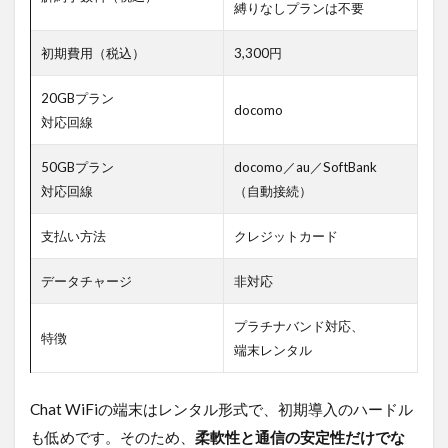
縛りなしプランは不要
5.3.3
初期費用（税込）
3,300円
Q. ポ
ケット
型Wi-Fi
20GBプラン
docomo
の導入
対応回線
に工事
は必要
50GBプラン
docomo／au／SoftBank
です
か？
対応回線
（自動接続）
5.3.4
支払い方法
クレジットカード
A. い
いえ、
工事は
データチャージ
非対応
不要で
す。端
プラチナバンド対応、
末が届
特徴
端末レンタル
き次
第、電
源を入
Chat WiFiの端末はレンタル形式で、初期導入のハードル
れるだ
けです
も低めです。そのため、
柔軟性と通信の安定性だけでな