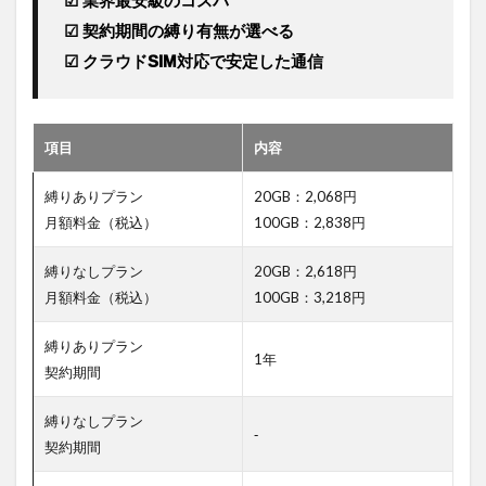
 ☑ 業界最安級のコスパ
べきポ
 ☑ 契約期間の縛り有無が選べる
イント
≫
 ☑ クラウドSIM対応で安定した通信
4
法
人
項目
内容
向
け
縛りありプラン
20GB：2,068円
ポ
ケ
月額料金（税込）
100GB：2,838円
ッ
ト
縛りなしプラン
20GB：2,618円
型
月額料金（税込）
100GB：3,218円
Wi-
Fiの
導
縛りありプラン
1年
入
契約期間
の
流
縛りなしプラン
れ
‐
契約期間
4.3.1
①公式