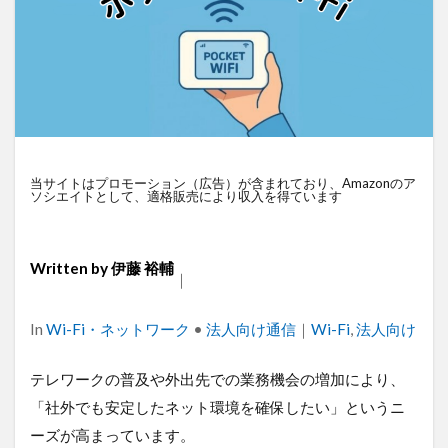
モバイルルーター
ビルメンテナンス
Android
SpaceX
SmartLogger
RTK
PQC移行
Pix
アパレル
iPhone
iPad
IoT
ICT
HU
au
Wi-Fi
アプリ開発
バッテリー監視
セ
ネットワーク
ドローン
トレイルカメラ
トイ
デジタルサイネージ
タブレット
タイムラプス
当サイトはプロモーション（広告）が含まれており、Amazonのア
ソシエイトとして、適格販売により収入を得ています
セキュリティ
スマート農業
スマートメーター
キャッシュレス決済
カメラ
おすすめ
エンジ
Written by
伊藤 裕輔
｜
検索
Categories
In
Wi-Fi・ネットワーク
•
法人向け通信
｜
Tags
Wi-Fi
,
法人向け
テレワークの普及や外出先での業務機会の増加により、
「社外でも安定したネット環境を確保したい」というニ
ーズが高まっています。