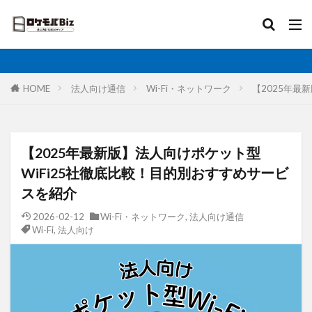
比較
固定IP
IoT
無制限
ロケットモバイル
カテゴリ
HOME
法人向け通信
Wi-Fi・ネットワーク
【2025年最
タグ
【2025年最新版】法人向けポケット型
AI
土木工事
格安SIM
映像伝送
建設業
WiFi25社徹底比較！目的別おすすめサービ
太陽光発電
大手キャリア
大容量プラン
固定I
スを紹介
医療・福祉
動画解析
写真測量
再生エネルギ
2026-02-12
Wi-Fi・ネットワーク
,
法人向け通信
Wi-Fi
,
法人向け
ルーター
リモートワーク
業務効率化
法人向
電気設備管理
量子コンピュータ
遠隔監視
遠
農業
車両管理
訪問介護
衛星測位
海上
神プラン
監視カメラ
物流
災害監視
災