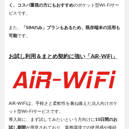
ぐに使
く、コスパ重視の方にもおすすめ
のポケット型Wi-Fiサー
える端
末がほ
ビスです。
とんど
です。
また、
「SIMのみ」プランもあるため、既存端末の活用も
特にク
ラウド
可能
です。
SIM対
応機種
なら、
お試し利用＆まとめ契約に強い「AiR-WiFi」
複雑な
設定も
なく、
初期導
入が非
常にス
ムーズ
です。
AiR-WiFiは、手軽さと柔軟性を兼ね備えた法人向けポケ
5.3.5
Q. 契
ット型Wi-Fiサービスです。
約期間
導入前に、まず試してみたいという方向けに
10日間のお
の「縛
りなし
試し期間
が用意されており、業務環境での使用感や接続