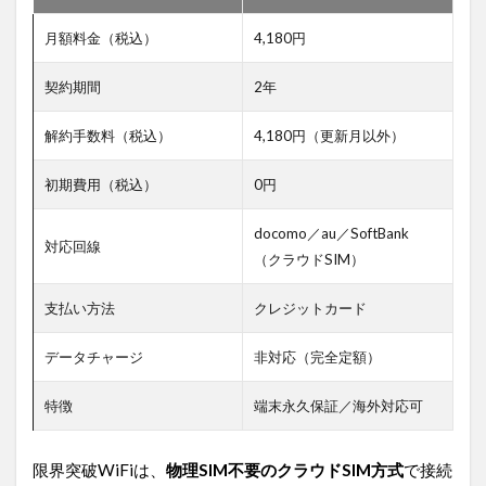
月額料金（税込）
4,180円
契約期間
2年
解約手数料（税込）
4,180円（更新月以外）
初期費用（税込）
0円
docomo／au／SoftBank
対応回線
（クラウドSIM）
支払い方法
クレジットカード
データチャージ
非対応（完全定額）
特徴
端末永久保証／海外対応可
限界突破WiFiは、
物理SIM不要のクラウドSIM方式
で接続