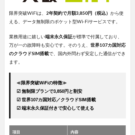
限界突破WiFiは、
2年契約で月額3,850円（税込）
から使
える、データ無制限のポケット型Wi-Fiサービスです。
業務用途に嬉しい
端末永久保証
が標準で付属しており、
万が一の故障時も安心です。そのうえ、
世界107カ国対応
のクラウドSIM搭載
で、国内外問わず安定した通信ができ
ます。
≪限界突破WiFiの特徴≫
☑ 無制限プランで3,850円と割安 
☑ 世界107カ国対応／クラウドSIM搭載 
☑ 端末永久保証付きで安心して使える
項目
内容