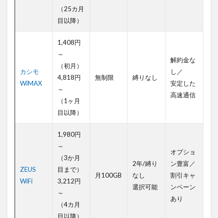
Fiな
（25カ月
ら
目以降）
ロ
ケ
1,408円
モ
～
バ
解約金な
Wi-
（初月）
カシモ
し／
Fi
4,818円
無制限
縛りなし
WiMAX
安定した
～
7
高速通信
法
（1ヶ月
人
目以降）
向
け
1,980円
ポ
～
ケ
オプショ
ッ
（3か月
2年/縛り
ン豊富／
ト
ZEUS
目まで）
型
月100GB
なし
割引キャ
WiFi
3,212円
Wi-
選択可能
ンペーン
Fiの
～
あり
ま
（4カ月
と
目以降）