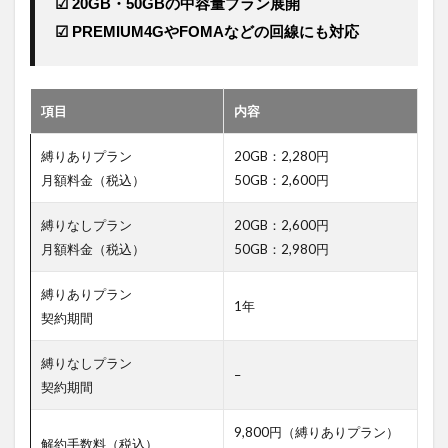
☑ 20GB・50GBの中容量プラン展開
数台契
約の割
☑ PREMIUM4GやFOMAなどの回線にも対応
引や端
末保証
オプシ
ョンな
項目
内容
ど、業
務利用
縛りありプラン
20GB：2,280円
に適し
月額料金（税込）
50GB：2,600円
た特典
を受け
やすく
縛りなしプラン
20GB：2,600円
なりま
月額料金（税込）
50GB：2,980円
す。ま
た、経
縛りありプラン
費処理
1年
もしや
契約期間
すいた
め、管
縛りなしプラン
理面で
–
契約期間
もメリ
ットが
ありま
9,800円（縛りありプラン）
解約手数料（税込）
す。