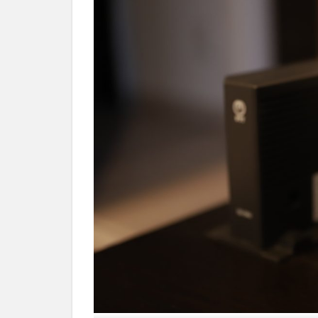
タ
ー
の
特
徴
2.1
接続
台数
の多
さ
2.2
高い
セキ
ュリ
ティ
性
2.3
手厚
いサ