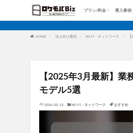
Dプラン
Aプラン
Sプラン
Rプラン
ロケットモバイルZ
上り専用プラン
大容量プラン
プラン/料金
導入事例
比較
固定IP
IoT
Dプラン
Aプラン
Sプラン
Rプラン
ロケットモバイルZ
上り専用プラン
大容量プラン
カテゴリ
HOME
法人向け通信
Wi-Fi・ネットワーク
【
タグ
AI
土木工事
【2025年3月最新】業
大手キャリア
モデル5選
再生エネルギー
ホームルーター
2026-02-12
Wi-Fi・ネットワーク
おすすめ
運送業
農業
監視カメラ
ビルメンテナンス
PQC移行
Pix