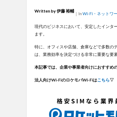
Written by
伊藤 裕輔
｜
Categories
In
Wi-Fi・ネットワ
現代のビジネスにおいて、安定したインタ
ます。
特に、オフィスや店舗、倉庫などで多数のデ
は、業務効率を決定づける非常に重要な要
本記事では、企業や事業者向けにおすすめの業
法人向けWi-FiのロケモバWi-Fiは
こちら
▽