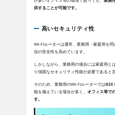
が多いオフィス等の環境であっても、
業務用
3.1
供することが可能です。
ルー
ター
の通
高いセキュリティ性
信規
格
3.2
Wi-Fiルーターは通常、業務用・家庭用を問
同時
信の安全性を高めています。
接続
可能
しかしながら、業務用の場合には家庭用と
端末
数
り強固なセキュリティ性能が必要であると
3.3
そのため、業務用のWi-Fiルーターでは
IEEE
スト
能を備えている場合が多く、
オフィス等で
リー
ム数
す。
4
業務