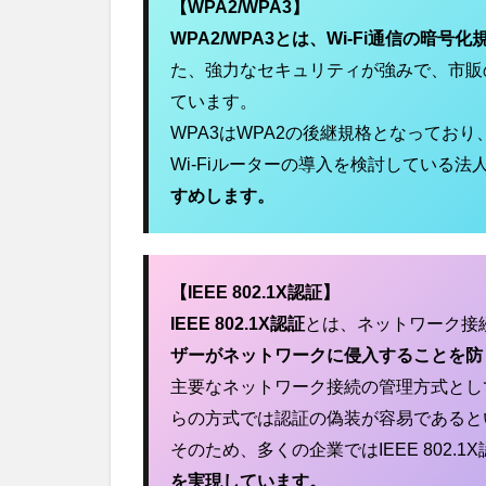
【WPA2/WPA3】
用
Wi-
WPA2/WPA3とは、Wi-Fi通信の暗号
Fiル
た、強力なセキュリティが強みで、市販の
ータ
ーお
ています。
すす
WPA3はWPA2の後継規格となってお
めモ
Wi-Fiルーターの導入を検討している法
デ
ル：
すめします。
厳選
5選
4.1
【IEEE 802.1X認証】
Buffalo
VR-
IEEE 802.1X認証
とは、ネットワーク接
U300W
ザーがネットワークに侵入することを防
4.2
主要なネットワーク接続の管理方式とし
ASUS
らの方式では認証の偽装が容易であると
RT-
そのため、多くの企業ではIEEE 802.
AX86U
Pro
を実現しています。