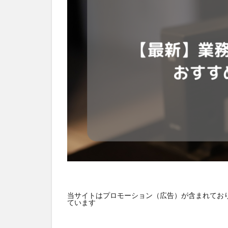
HUAWEI
GN
バス
ネット
デジタルサイネー
スマート農業
おすすめ
エ
当サイトはプロモーション（広告）が含まれており
ています