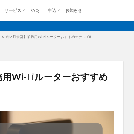
ロケットモバイル(個人)
ロケットモバイルZ
端末買取(法人)
端末買取(個人)
Dプラン
Aプラン
Sプラン
Rプラン
ロケットモバイルZ
上り専用プラン
大容量プラン
法人申込
個人申込
サービス
FAQ
申込
お知らせ
無制限
ロケットモバイル
ロケットモバイル(個人)
ロケットモバイルZ
端末買取(法人)
端末買取(個人)
Dプラン
Aプラン
Sプラン
Rプラン
ロケットモバイルZ
上り専用プラン
大容量プラン
法人申込
個人申込
2025年3月最新】業務用Wi-Fiルーターおすすめモデル5選
格安SIM
映像伝送
建設業
建築現場
実証実験
太
務用Wi-Fiルーターおすすめ
大容量プラン
固定IP
水道工事
卸売業
医療・福祉
動
光回線
レーザー測量
ルーター
リモートワーク
業務効率
衛星通信
電気設備管理
量子コンピュータ
遠隔監視
遠隔
車両管理
訪問介護
衛星測位
海上通信
蓄電池
絶
物流
災害監視
災害対策
火山監視
温度管理
モバイルル
Android
MES
VPN
Starlink
SpaceX
SmartLogger
el
NFC
NA02
LPWA
アパレル
iPhone
iPad