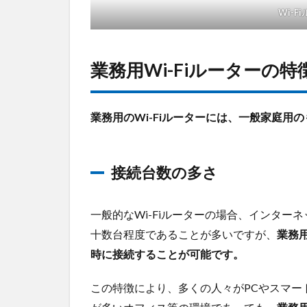
ポー
Wi-
ト
2.4
管理
業務用Wi-Fiルーターの特
機能
の充
実
業務用のWi-Fiルーターには、一般家庭
3
業
務
接続台数の多さ
用
Wi-
Fiル
一般的なWi-Fiルーターの場合、インタ
ー
タ
十数台程度であることが多いですが、
業務用
ー
時に接続することが可能です。
の
選
この特徴により、多くの人々がPCやスマー
び
方