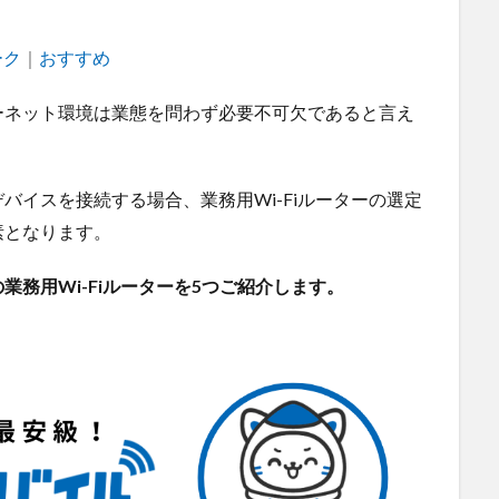
ーク
｜
Tags
おすすめ
ーネット環境は業態を問わず必要不可欠であると言え
バイスを接続する場合、業務用Wi-Fiルーターの選定
素となります。
務用Wi-Fiルーターを5つご紹介します。