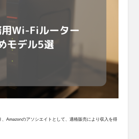
SS
DX
BIM
au
Wi-Fi
アプリ開発
バッテリー監視
ワーク
ドローン
トレイルカメラ
トイレ
デジタルツイン
ジ
タブレット
タイムラプス
センサー
アルコールチェック
スマートメーター
ゲートウェイ
クラウドWi-Fi
キャッシュレス
ンジン監視
飲食店
検索
、Amazonのアソシエイトとして、適格販売により収入を得