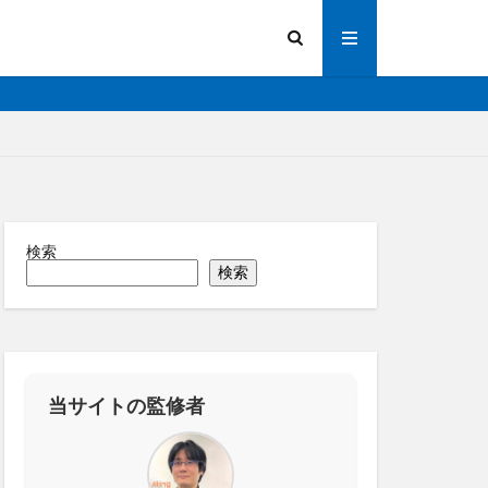
検索
陽光発電
検索
画解析
写真測量
化
法人向け
操作
道路管理
縁監視
神プラン
当サイトの監修者
ーター
RTK
IoT
ICT