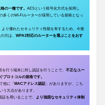
化規格の一種です。
AESという暗号化方式を採用し
多くのWi-Fiルーターが採用している規格となっ
り、より優れたセキュリティ性能を有するため、今後
人の方は、
WPA3対応のルーターを選ぶことをおす
続を行う端末に対し認証を行うことで、
不正なユー
ぐプロトコルの規格です。
て他に「
MACアドレス認証
」がありますが、こち
いう欠点があります。
1X認証を用いることで、
より強固なセキュリティ体制