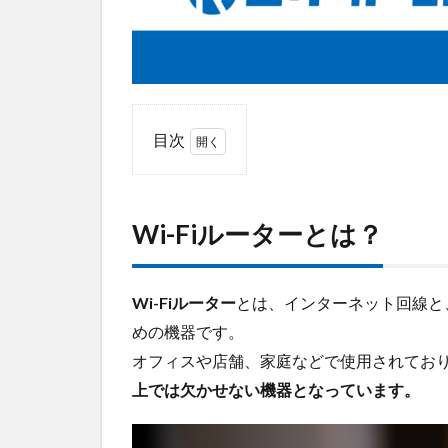
目次
1
Wi-
Fiル
Wi-Fiルーターとは？
ータ
ーと
は？
Wi-Fiルーター
とは、インターネット回線と
2
めの機器です。
業
務
オフィスや店舗、家庭などで使用されてお
用
上では欠かせない機器となっています。
Wi-
Fiル
ー