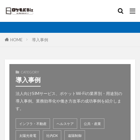
比較
固定IP
IoT
無制限
ロケットモバイル
カテゴリ
HOME
導入事例
タグ
CATEGORY
AI
土木工事
格安SIM
映像伝送
導入事例
建設業
建築現場
実証実験
太陽光発電
法人向けSIMサービス、ポケットWi-Fiの業界別・用途別の
大手キャリア
大容量プラン
固定IP
導入事例。業務効率化や働き方改革の成功事例を紹介しま
水道工事
卸売業
医療・福祉
動画解析
す。
写真測量
再生エネルギー
光回線
インフラ・不動産
ヘルスケア
公共・産業
レーザー測量
ルーター
リモートワーク
業務効率化
法人向け
ホームルーター
太陽光発電
社内DX
遠隔制御