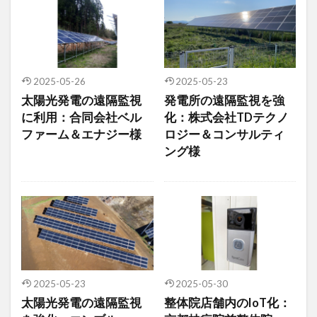
デジタルツイン
デジタルサイネージ
タブレット
タイムラプス
センサー
アルコールチェック
セキュリティ
スマート農業
スマートメーター
ゲートウェイ
2025-05-26
2025-05-23
太陽光発電の遠隔監視
発電所の遠隔監視を強
クラウドWi-Fi
キャッシュレス決済
カメラ
に利用：合同会社ベル
化：株式会社TDテクノ
おすすめ
エンジン監視
飲食店
ファーム＆エナジー様
ロジー＆コンサルティ
ング様
検索
2025-05-23
2025-05-30
太陽光発電の遠隔監視
整体院店舗内のIoT化：