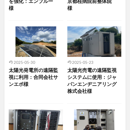
を強化：エンブルー
京都桂病院前整体院
様
様
2025-05-30
2025-05-23
太陽光発電所の遠隔監
太陽光売電の遠隔監視
視に利用：合同会社サ
システムに使用：ジャ
ンエボ様
パンエンヂニアリング
株式会社様