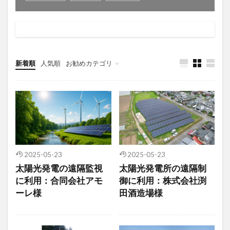
衛星通信
電気設備管理
量子コンピュータ
遠隔監視
遠隔操作
道路管理
運送業
農業
車両管理
訪問介護
衛星測位
海上通信
蓄電池
絶縁監視
神プラン
新着順
人気順
お勧めカテゴリ
監視カメラ
物流
災害監視
災害対策
火山監視
温度管理
モバイルルーター
ビルメンテナンス
Android
MES
VPN
Starlink
SpaceX
SmartLogger
RTK
PQC移行
Pixel
NFC
NA02
LPWA
2025-05-23
2025-05-23
アパレル
iPhone
iPad
IoT
ICT
太陽光発電の遠隔監視
太陽光発電所の遠隔制
HUAWEI
GNSS
DX
BIM
au
に利用：合同会社アモ
御に利用：株式会社渕
Wi-Fi
アプリ開発
バッテリー監視
ーレ様
田酒造場様
センサーカメラ
バス
ネットワーク
ドローン
トレイルカメラ
トイレ