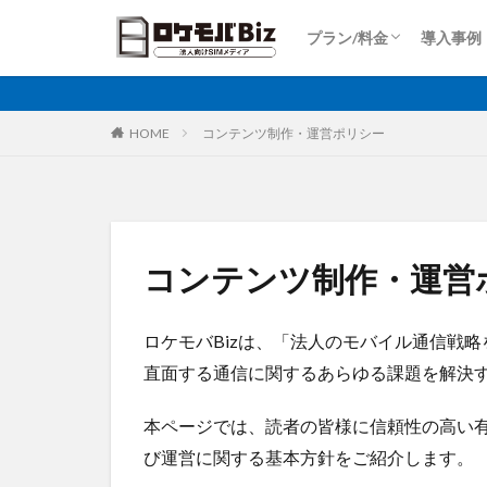
Dプラン
Aプラン
Sプラン
Rプラン
ロケットモバイルZ
上り専用プラン
大容量プラン
プラン/料金
導入事例
比較
固定IP
IoT
Dプラン
Aプラン
Sプラン
Rプラン
ロケットモバイルZ
上り専用プラン
大容量プラン
カテゴリ
HOME
コンテンツ制作・運営ポリシー
タグ
AI
土木工事
コンテンツ制作・運営
大手キャリア
再生エネルギー
ロケモバBizは、「法人のモバイル通信戦
ホームルーター
直面する通信に関するあらゆる課題を解決
運送業
農業
監視カメラ
本ページでは、読者の皆様に信頼性の高い
ビルメンテナンス
び運営に関する基本方針をご紹介します。
PQC移行
Pix