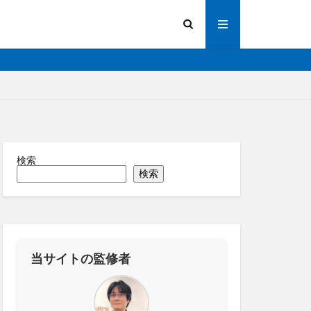
検索
陽光発電
検索
画解析
写真測量
化
法人向け
操作
道路管理
縁監視
神プラン
当サイトの監修者
ーター
RTK
IoT
ICT