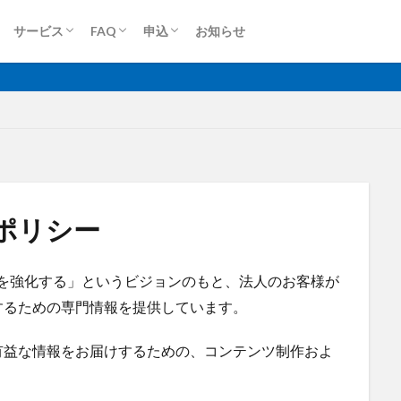
ロケットモバイル(個人)
ロケットモバイルZ
端末買取(法人)
端末買取(個人)
Dプラン
Aプラン
Sプラン
Rプラン
ロケットモバイルZ
上り専用プラン
大容量プラン
法人申込
個人申込
サービス
FAQ
申込
お知らせ
無制限
ロケットモバイル
ロケットモバイル(個人)
ロケットモバイルZ
端末買取(法人)
端末買取(個人)
Dプラン
Aプラン
Sプラン
Rプラン
ロケットモバイルZ
上り専用プラン
大容量プラン
法人申込
個人申込
格安SIM
映像伝送
建設業
建築現場
実証実験
太
ポリシー
大容量プラン
固定IP
水道工事
卸売業
医療・福祉
動
光回線
レーザー測量
ルーター
リモートワーク
業務効率
略を強化する」というビジョンのもと、法人のお客様が
衛星通信
電気設備管理
量子コンピュータ
遠隔監視
遠隔
するための専門情報を提供しています。
車両管理
訪問介護
衛星測位
海上通信
蓄電池
絶
物流
災害監視
災害対策
火山監視
温度管理
モバイルル
有益な情報をお届けするための、コンテンツ制作およ
Android
MES
VPN
Starlink
SpaceX
SmartLogger
el
NFC
NA02
LPWA
アパレル
iPhone
iPad