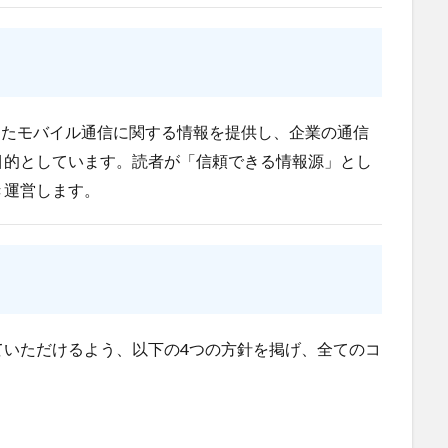
SS
DX
BIM
au
Wi-Fi
アプリ開発
バッテリー監視
ワーク
ドローン
トレイルカメラ
トイレ
デジタルツイン
ジ
タブレット
タイムラプス
センサー
アルコールチェック
スマートメーター
ゲートウェイ
クラウドWi-Fi
キャッシュレス
したモバイル通信に関する情報を提供し、企業の通信
ンジン監視
飲食店
目的としています。読者が「信頼できる情報源」とし
き運営します。
検索
ていただけるよう、以下の4つの方針を掲げ、全てのコ