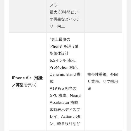
量性の
メラ
強化
最大 30時間ビデ
オ再生などバッテ
4.1.4
バッテ
リー向上
リーと
熱設計
“史上最薄の
の改善
iPhone” を謳う薄
4.2
型筐体設計
リモ
6.5インチ 表示、
ート
ProMotion 対応、
ワー
Dynamic Island 搭
携帯性重視、外回
ク・
iPhone Air（軽量
会議
載
り業務、サブ機用
／薄型モデル）
用途
A19 Pro 相当の
途
での
GPU 構成、Neural
利点
Accelerator 搭載
4.2.1
常時表示ディスプ
高品質
レイ、Action ボタ
なオン
ン、軽量設計など
ライン
会議映