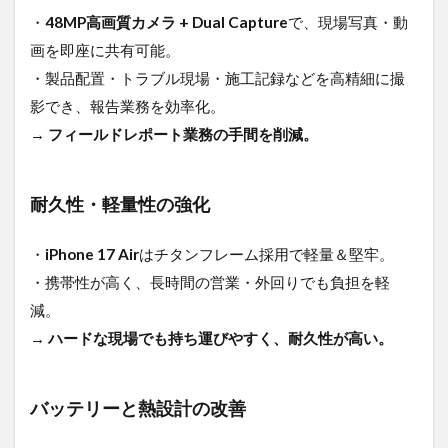
・
48MP高画質カメラ + Dual Capture
で、現場写真・動
画を即座に共有可能。
・製品配置・トラブル現場・施工記録などを高精細に撮
影でき、報告業務を効率化。
→
フィールドレポート業務の手間を削減。
耐久性・軽量性の強化
・
iPhone 17 Air
はチタンフレーム採用で軽量＆堅牢。
・携帯性が高く、長時間の営業・外回りでも負担を軽
減。
→
ハードな現場でも持ち運びやすく、耐久性が高い。
バッテリーと熱設計の改善