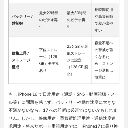
長時間使用
最大22時間
最大30時間
バッテリー /
や高負荷時
のビデオ再
のビデオ再
熱制御
で差が出や
生
生
すい
容量不足へ
256 GB が最
下位ストレ
の警戒が強
価格上昇 /
低ストレー
ージ（128
くなるた
ストレージ
ジに設定
GB）モデル
め、ストレ
構成
（128 GB 廃
あり
ージ選択は
止）
慎重に
もし iPhone 16 で日常用途（通話・SNS・動画視聴・メー
ル等）に問題を感じず、バッテリーや動作速度に大きな
不満がないなら、17 への即断は必須ではないかもしれま
せん。しかし、映像用途・重負荷処理用途・通信速度追
求用途・将来サポート重視用途では、iPhone17 に乗り換