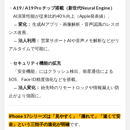
・
A19 / A19 Pro チップ搭載（新世代Neural Engine）
AI演算性能が従来比約40％向上（Apple発表値）。
→
変化：
生成AIアプリ・画像解析・音声認識のレスポ
ンス改善。
→
法人利用：
営業サポートAIや音声メモ解析などがリ
アルタイムで可能に。
・
セキュリティ機能の拡充
「安全機能」にはクラッシュ検出、衛星通信による
SOS、Face ID精度強化などを搭載。
→
法人変化：
紛失時のリモートロックや情報漏えい防
止がより強固に。
iPhone 17シリーズは「見やすく」「撮れて」「速くて安
全」という三拍子の進化が明確
です。