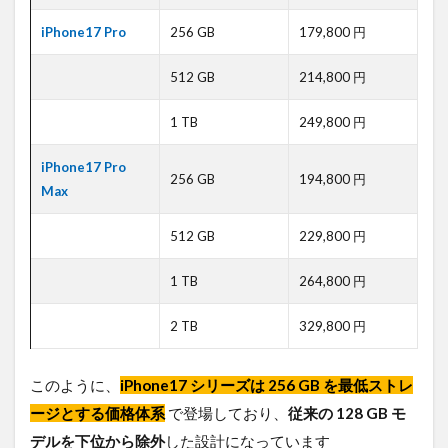
セキ
ュリ
iPhone17 Pro
256 GB
179,800 円
ティ
の刷
512 GB
214,800 円
新
3
1 TB
249,800 円
iPhone17
と
iPhone17 Pro
256 GB
194,800 円
iPhone16
Max
の比較
3.1
512 GB
229,800 円
比較
表
1 TB
264,800 円
4
法人
2 TB
329,800 円
利用にお
ける
iPhone17
このように、
iPhone17 シリーズは 256 GB を最低ストレ
シリーズ
のメリッ
ージとする価格体系
で登場しており、
従来の 128 GB モ
ト
デルを下位から除外
した設計になっています