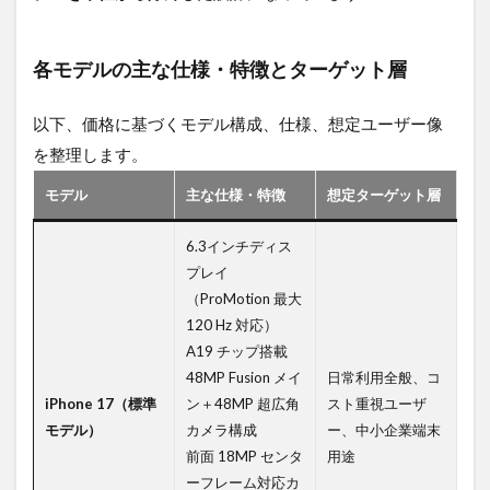
4.1
営
業・
各モデルの主な仕様・特徴とターゲット層
フィ
ール
ドワ
以下、価格に基づくモデル構成、仕様、想定ユーザー像
ーク
を整理します。
用途
での
モデル
主な仕様・特徴
想定ターゲット層
利点
4.1.1
6.3インチディス
通信信
プレイ
頼性の
（ProMotion 最大
向上
120 Hz 対応）
4.1.2
A19 チップ搭載
撮影品
48MP Fusion メイ
日常利用全般、コ
質の向
iPhone 17（標準
ン＋48MP 超広角
スト重視ユーザ
上
モデル）
カメラ構成
ー、中小企業端末
4.1.3
前面 18MP センタ
用途
耐久
ーフレーム対応カ
性・軽