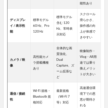
能性あり
スクロール
標準モデル
ディスプレ
標準モデル
滑らかさ、
含む 120
イ / 表示性
60 Hz、Pro
操作感の向
Hz、常時表
能
120 Hz
上が体感で
示対応
きやすい
全体的な画
映像制作・
質強化、
高性能カメ
Vlog・AR用
カメラ / 映
Dual
ラ搭載機種
途では乗り
像
Capture、ズ
あり
換えメリッ
ーム拡張な
トが大きい
ど
高速通信環
Wi-Fi 規格・
最新規格
通信 / 接続
境下での恩
Bluetooth 規
（Wi-Fi 7
性
恵が期待さ
格対応
等）対応
れる