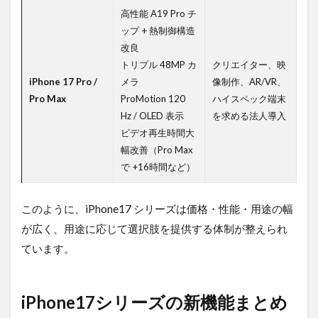
像
高性能 A19 Pro チ
ップ + 熱制御構造
4.2.2
改良
通信高
速化・
トリプル 48MP カ
クリエイター、映
安定化
iPhone 17 Pro /
メラ
像制作、AR/VR、
Pro Max
ProMotion 120
ハイスペック端末
4.2.3
Hz / OLED 表示
を求める法人導入
マルチ
タスク
ビデオ再生時間大
性能の
幅改善（Pro Max
飛躍
で +16時間など）
4.2.4
ビジネ
このように、iPhone17 シリーズは価格・性能・用途の幅
スアプ
リとの
が広く、用途に応じて選択肢を提供する体制が整えられ
親和性
ています。
4.3
運
用・
iPhone17シリーズの新機能まとめ
セキ
ュリ