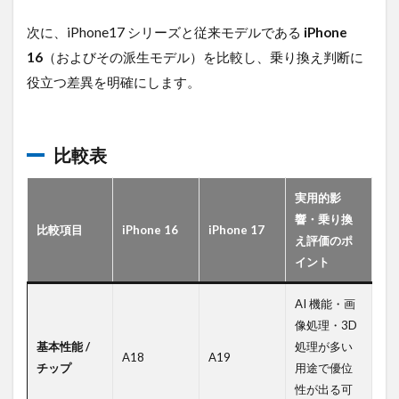
次に、iPhone17 シリーズと従来モデルである
iPhone
16
（およびその派生モデル）を比較し、乗り換え判断に
役立つ差異を明確にします。
比較表
実用的影
響・乗り換
比較項目
iPhone 16
iPhone 17
え評価のポ
イント
AI 機能・画
像処理・3D
基本性能 /
処理が多い
A18
A19
チップ
用途で優位
性が出る可