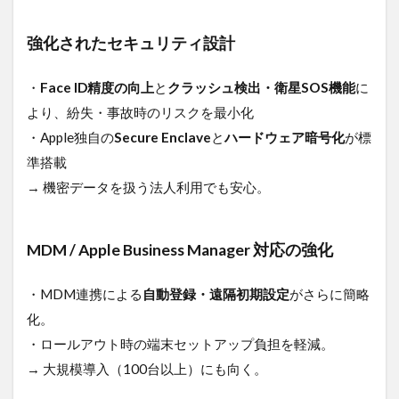
強化されたセキュリティ設計
・
Face ID精度の向上
と
クラッシュ検出・衛星SOS機能
に
より、紛失・事故時のリスクを最小化
・Apple独自の
Secure Enclave
と
ハードウェア暗号化
が標
準搭載
→ 機密データを扱う法人利用でも安心。
MDM / Apple Business Manager 対応の強化
・MDM連携による
自動登録・遠隔初期設定
がさらに簡略
化。
・ロールアウト時の端末セットアップ負担を軽減。
→ 大規模導入（100台以上）にも向く。