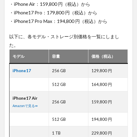
スプ
・iPhone Air：159,800 円（税込）から
レイ
・iPhone17 Pro：179,800 円（税込）から
性
能・
・iPhone17 Pro Max：194,800 円（税込）から
操作
体験
以下に、各モデル・ストレージ別価格を一覧にしまし
の大
幅強
た。
化
モデル
容量
価格（税込）
2.2
カメ
iPhone17
256 GB
129,800 円
ラ・
映像
性能
512 GB
164,800 円
の劇
的進
iPhone17 Air
化
256 GB
159,800 円
Amazonで見る⇛
2.3
通
512 GB
194,800 円
信・
処
1 TB
229,800 円
理・