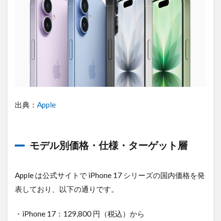
格・
仕
様・
ター
ゲッ
ト層
1.1.1
各モデ
ルの主
な仕
出典：
Apple
様・特
徴とタ
ーゲッ
ト層
モデル別価格・仕様・ターゲット層
2
iPhone17
シリーズ
Apple は公式サイトで iPhone 17 シリーズの国内価格を発
の新機能
表しており、以下の通りです。
まとめ
2.1
・iPhone 17：129,800 円（税込）から
ディ