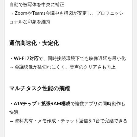
自動で被写体を中央に補正
→ ZoomやTeams会議中も構図が安定し、プロフェッシ
ョナルな印象を維持
通信高速化・安定化
・
Wi-Fi 7対応
で、同時接続環境下でも映像遅延を最小化
→ 会議映像が途切れにくく、音声のクリアさも向上
マルチタスク性能の飛躍
・
A19チップ + 拡張RAM構成
で複数アプリの同時動作も
快適
→ 資料共有・メモ作成・チャット返信を1台で完結できる