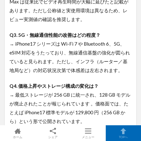
Max は従来比でビデオ再生時間が大幅に延びたと記載が
あります。ただし公称値と実使用環境は異なるため、レ
ビュー実測値の確認を推奨します。
Q3. 5G・無線通信性能の改善はどの程度？
→ iPhone17 シリーズは Wi-Fi 7 や Bluetooth 6、5G、
eSIM 対応をうたっており、無線通信基盤の強化が図られ
ていると見られます。ただし、インフラ（ルーター／基
地局など）の対応状況次第で体感差は左右されます。
Q4. 価格上昇やストレージ構成の変化は？
→ 最低ストレージが 256 GB に統一され、128 GB モデル
が廃止されたことが報じられています 。価格面では、た
とえば iPhone17 標準モデルが 129,800 円（256 GB か
ら）という形で公開されています。
Q5. 法人導入時の注意点は？
ホーム
シェア
メニュー
TOPへ