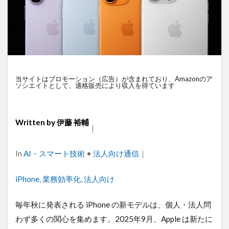
衛星通信
電気設備管理
量子コンピュータ
遠隔監視
遠隔操作
道路管理
運送業
農業
車両管理
訪問介護
衛星測位
海上通信
蓄電池
絶縁監視
神プラン
監視カメラ
物流
災害監視
災害対策
当サイトはプロモーション（広告）が含まれており、Amazonのア
ソシエイトとして、適格販売により収入を得ています
火山監視
温度管理
モバイルルーター
ビルメンテナンス
Android
MES
VPN
Starlink
SpaceX
SmartLogger
RTK
Written by
伊藤 裕輔
｜
PQC移行
Pixel
NFC
NA02
LPWA
Categories
In
AI・スマート技術
•
法人向け通信
｜
アパレル
iPhone
iPad
IoT
ICT
HUAWEI
GNSS
DX
BIM
au
Tags
iPhone
,
業務効率化
,
法人向け
Wi-Fi
アプリ開発
バッテリー監視
センサーカメラ
バス
ネットワーク
毎年秋に発表される iPhone の新モデルは、個人・法人問
わず多くの関心を集めます。2025年9月、Apple は新たに
ドローン
トレイルカメラ
トイレ