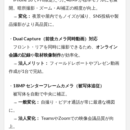
開。暗所撮影・ズーム・AI補正の精度が向上。
→
変化：
夜景や屋内でもノイズが減り、SNS投稿や製
品撮影がより高品質に。
・
Dual Capture（前後カメラ同時動画）対応
フロント・リアを同時に撮影できるため、
オンライン
会議の記録
や
取材映像制作
が効率化。
→
法人メリット：
フィールドレポートやプレゼン動画
作成が1台で完結。
・
18MP センターフレームカメラ（被写体追従）
被写体を自動で中央に補正。
→
一般変化：
自撮り・ビデオ通話が常に最適な構図
に。
→
法人変化：
TeamsやZoomでの映像会議品質が向
上。