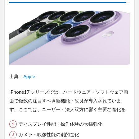
ティ
視点
での
利点
4.3.1
強化さ
れたセ
キュリ
ティ設
計
4.3.2
出典：
Apple
MDM /
Apple
iPhone17 シリーズでは、ハードウェア・ソフトウェア両
Business
Manager
面で複数の注目すべき新機能・改良が導入されていま
対応の強
す。ここでは、ユーザー・法人双方に響く主要な進化を
化
4.3.3
ディスプレイ性能・操作体験の大幅強化
長期OS
アップ
カメラ・映像性能の劇的進化