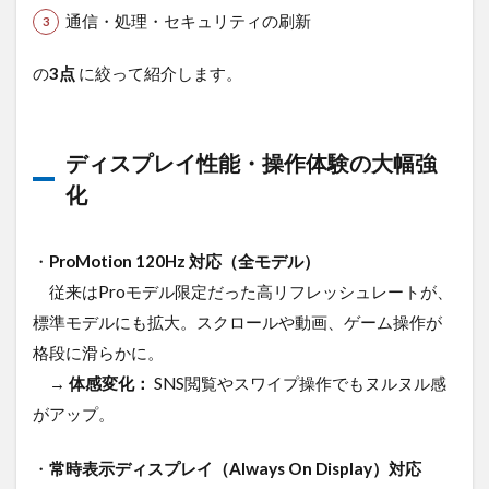
デート
通信・処理・セキュリティの刷新
保証
4.3.4
の
3点
に絞って紹介します。
運用効
率・交
換フェ
ーズの
ディスプレイ性能・操作体験の大幅強
改善
化
5
よ
くある質
問
・
ProMotion 120Hz 対応（全モデル）
（FAQ）
従来はProモデル限定だった高リフレッシュレートが、
6
標準モデルにも拡大。スクロールや動画、ゲーム操作が
ま
と
格段に滑らかに。
め
→
体感変化：
SNS閲覧やスワイプ操作でもヌルヌル感
がアップ。
・
常時表示ディスプレイ（Always On Display）対応