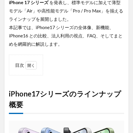
iPhone 17 シリーズ
を発表し、標準モデルに加えて薄型
デジタルツイン
デジタルサイネージ
モデル「Air」や高性能モデル「Pro / Pro Max」を揃える
タブレット
タイムラプス
センサー
ラインナップを展開しました。
アルコールチェック
セキュリティ
本記事では、iPhone17 シリーズの全体像、新機能、
スマート農業
スマートメーター
ゲートウェイ
iPhone16 との比較、法人利用の視点、FAQ、そしてまと
クラウドWi-Fi
キャッシュレス決済
カメラ
めを網羅的に解説します。
おすすめ
エンジン監視
飲食店
目次
検索
1
iPhone17
シリーズ
のライン
iPhone17シリーズのラインナップ
ナップ概
要
概要
1.1
モデ
ル別
価