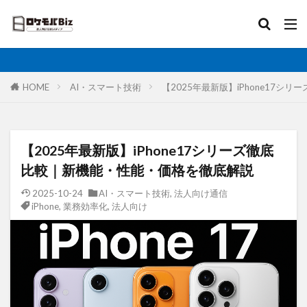
比較
固定IP
IoT
無制限
ロケットモバイル
カテゴリ
HOME
AI・スマート技術
【2025年最新版】iPhone17
タグ
【2025年最新版】iPhone17シリーズ徹底
AI
土木工事
格安SIM
映像伝送
比較｜新機能・性能・価格を徹底解説
建設業
建築現場
実証実験
太陽光発電
2025-10-24
AI・スマート技術
,
法人向け通信
iPhone
,
業務効率化
,
法人向け
大手キャリア
大容量プラン
固定IP
水道工事
卸売業
医療・福祉
動画解析
写真測量
再生エネルギー
光回線
レーザー測量
ルーター
リモートワーク
業務効率化
法人向け
ホームルーター