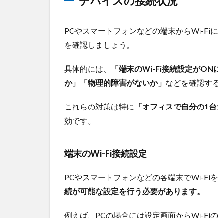
デバイスの接続状況
端末の
Wi-Fi接
続設定
PCやスマートフォンなどの端末からWi-F
1.1.2
を確認しましょう。
SSIDと
パスワ
具体的には、
「端末のWi-Fi接続設定がO
ード
か」「物理的障害がないか」
などを確認す
1.1.3
物理的
これらの対策は特に
「オフィスで自分の1台だ
障害
効です。
1.2
2.4GHz
と
端末のWi-Fi接続設定
5GHz
周波数
PCやスマートフォンなどの各端末でWi-F
帯の使
続が可能な設定を行う必要があります。
い分け
1.2.1
例えば、PCの場合には設定画面からWi-Fi