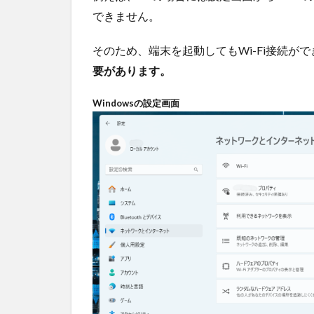
2.4GHz
できません。
帯の特
徴
そのため、端末を起動してもWi-Fi接続が
1.2.2
要があります。
5GHz
帯の特
徴
Windowsの設定画面
1.3
ルー
ター
等の
ネッ
トワ
ーク
機器
の確
認
1.3.1
電源の