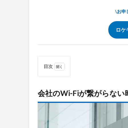
\お申
ロケモ
目次
1
会
社
会社のWi-Fiが繋がらな
の
Wi-
Fiが
繋
が
ら