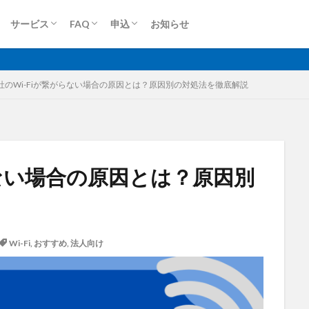
ロケットモバイル(個人)
ロケットモバイルZ
端末買取(法人)
端末買取(個人)
Dプラン
Aプラン
Sプラン
Rプラン
ロケットモバイルZ
上り専用プラン
大容量プラン
法人申込
個人申込
サービス
FAQ
申込
お知らせ
無制限
ロケットモバイル
ロケットモバイル(個人)
ロケットモバイルZ
端末買取(法人)
端末買取(個人)
Dプラン
Aプラン
Sプラン
Rプラン
ロケットモバイルZ
上り専用プラン
大容量プラン
法人申込
個人申込
社のWi-Fiが繋がらない場合の原因とは？原因別の対処法を徹底解説
格安SIM
映像伝送
建設業
建築現場
実証実験
太
らない場合の原因とは？原因別
大容量プラン
固定IP
水道工事
卸売業
医療・福祉
動
光回線
レーザー測量
ルーター
リモートワーク
業務効率
衛星通信
電気設備管理
量子コンピュータ
遠隔監視
遠隔
Wi-Fi
,
おすすめ
,
法人向け
車両管理
訪問介護
衛星測位
海上通信
蓄電池
絶
物流
災害監視
災害対策
火山監視
温度管理
モバイルル
Android
MES
VPN
Starlink
SpaceX
SmartLogger
el
NFC
NA02
LPWA
アパレル
iPhone
iPad