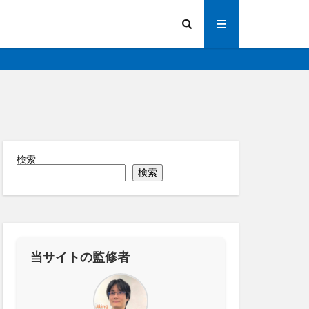
検索
陽光発電
検索
画解析
写真測量
化
法人向け
操作
道路管理
縁監視
神プラン
当サイトの監修者
ーター
RTK
IoT
ICT