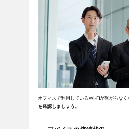
な
い
時
に
確
認
す
べ
き
ポ
イ
ン
ト
1.1
デバ
イス
オフィスで利用しているWi-Fiが繋がらな
の接
を確認しましょう。
続状
況
1.1.1