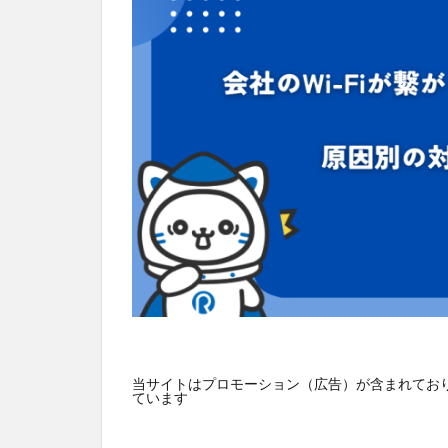
HUAWEI
GN
バス
ネット
デジタルサイネー
スマート農業
おすすめ
エ
当サイトはプロモーション（広告）が含まれており
ています