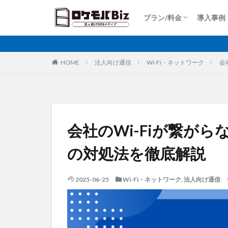
Dプラン
Aプラン
Sプラン
Rプラン
ロケットモバイルZ
上り専用プラン
大容量プラン
プラン/料金
導入事例
比較
固定IP
IoT
Dプラン
Aプラン
Sプラン
Rプラン
ロケットモバイルZ
上り専用プラン
大容量プラン
カテゴリ
HOME
法人向け通信
Wi-Fi・ネットワーク
会
タグ
AI
土木工事
会社のWi-Fiが繋が
大手キャリア
の対処法を徹底解説
再生エネルギー
ホームルーター
2025-06-25
Wi-Fi・ネットワーク
,
法人向け通信
運送業
農業
監視カメラ
ビルメンテナンス
PQC移行
Pix