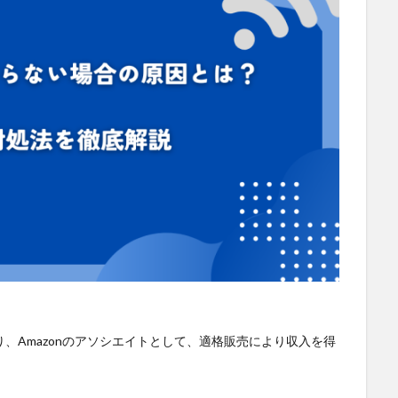
SS
DX
BIM
au
Wi-Fi
アプリ開発
バッテリー監視
ワーク
ドローン
トレイルカメラ
トイレ
デジタルツイン
ジ
タブレット
タイムラプス
センサー
アルコールチェック
スマートメーター
ゲートウェイ
クラウドWi-Fi
キャッシュレス
ンジン監視
飲食店
検索
、Amazonのアソシエイトとして、適格販売により収入を得