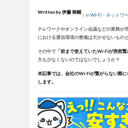
Written by
伊藤 裕輔
｜
Categories
In
Wi-Fi・ネットワ
テレワークやオンライン会議などの業務が
における通信環境の整備は欠かせないもの
その中で
「前まで使えていたWi-Fiが突然
方も少なくないのではないでしょうか？
本記事では、会社のWi-Fiが繋がらない
します。