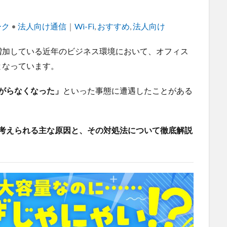
ーク
•
法人向け通信
｜
Tags
Wi-Fi
,
おすすめ
,
法人向け
増加している近年のビジネス環境において、オフィス
となっています。
繋がらなくなった」
といった事態に遭遇したことがある
際に考えられる主な原因と、その対処法について徹底解説