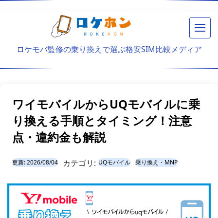
メニ
ロケモバ監修の乗り換えで選ぶ格安SIM比較メディア
ワイモバイルからUQモバイルに乗
り換える手順とタイミング！注意
点・違約金も解説
カテゴリ:
更新:
2026/08/04
UQモバイル
乗り換え・MNP