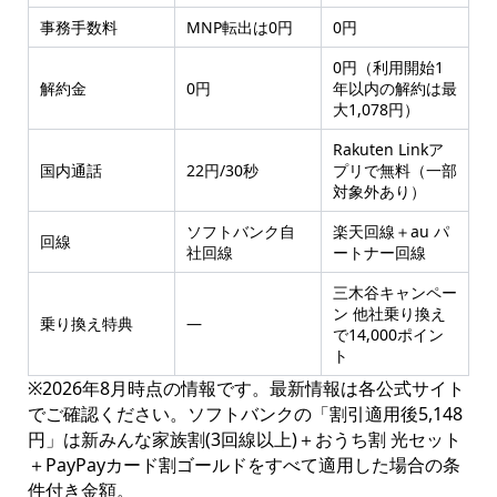
事務手数料
MNP転出は0円
0円
0円（利用開始1
解約金
0円
年以内の解約は最
大1,078円）
Rakuten Linkア
国内通話
22円/30秒
プリで無料（一部
対象外あり）
ソフトバンク自
楽天回線＋au パ
回線
社回線
ートナー回線
三木谷キャンペー
ン 他社乗り換え
乗り換え特典
—
で14,000ポイン
ト
※2026年8月時点の情報です。最新情報は各公式サイト
でご確認ください。ソフトバンクの「割引適用後5,148
円」は新みんな家族割(3回線以上)＋おうち割 光セット
＋PayPayカード割ゴールドをすべて適用した場合の条
件付き金額。