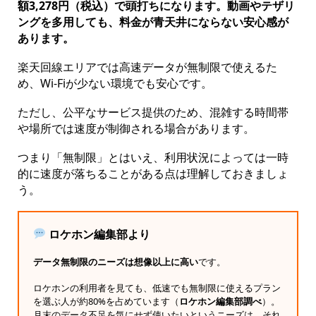
額3,278円（税込）で頭打ちになります。動画やテザリ
ングを多用しても、料金が青天井にならない安心感が
あります。
楽天回線エリアでは高速データが無制限で使えるた
め、Wi-Fiが少ない環境でも安心です。
ただし、公平なサービス提供のため、混雑する時間帯
や場所では速度が制御される場合があります。
つまり「無制限」とはいえ、利用状況によっては一時
的に速度が落ちることがある点は理解しておきましょ
う。
ロケホン編集部より
データ無制限のニーズは想像以上に高い
です。
ロケホンの利用者を見ても、低速でも無制限に使えるプラン
を選ぶ人が約80%を占めています（
ロケホン編集部調べ
）。
月末のデータ不足を気にせず使いたいというニーズは、それ