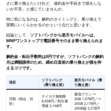
さに乗り換えたいけれど、違約金や手続きで損をしな
いか不安」と感じていませんか。
特に気になるのは、解約のタイミングと、乗り換えで
実際にいくらかかるのかという点だと思います。
結論として、
ソフトバンクから楽天モバイルへは、
MNPワンストップで電話番号そのまま乗り換えられま
す。
解約金・転出手数料は0円ですが、ソフトバンクの解約
月は満額請求のため、締め日直前の乗り換えが損を抑
えるコツです。
ソフトバンク
楽天モバイル（乗
項目
（乗り換え前）
り換え後）
最強プラン 〜
テイガク無制限
月額（税込・目
3GB 1,078円／〜
8,008円／割引適
安）
20GB 2,178円／
用後 5,148円
20GB超 3,278円