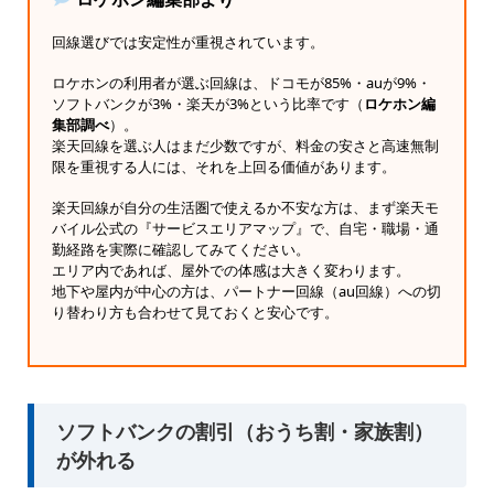
回線選びでは安定性が重視されています。
ロケホンの利用者が選ぶ回線は、ドコモが85%・auが9%・
ソフトバンクが3%・楽天が3%という比率です（
ロケホン編
集部調べ
）。
楽天回線を選ぶ人はまだ少数ですが、料金の安さと高速無制
限を重視する人には、それを上回る価値があります。
楽天回線が自分の生活圏で使えるか不安な方は、まず楽天モ
バイル公式の『サービスエリアマップ』で、自宅・職場・通
勤経路を実際に確認してみてください。
エリア内であれば、屋外での体感は大きく変わります。
地下や屋内が中心の方は、パートナー回線（au回線）への切
り替わり方も合わせて見ておくと安心です。
ソフトバンクの割引（おうち割・家族割）
が外れる