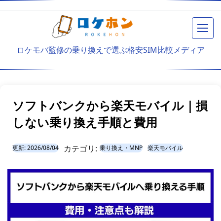
メニ
ロケモバ監修の乗り換えで選ぶ格安SIM比較メディア
ソフトバンクから楽天モバイル｜損
しない乗り換え手順と費用
カテゴリ:
更新:
2026/08/04
乗り換え・MNP
楽天モバイル