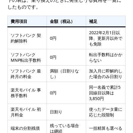
したものです。
費用項目
金額（税込）
補足
2022年2月1日以
ソフトバンク 契
0円
降、更新月以外で
約解除料
も免除
ソフトバンク
転出手数料はかか
0円
MNP転出手数料
らない
ソフトバンク 最
満額（日割りな
加入月に即解約し
終月の料金
し）
た場合のみ日割り
同一名義で累計5
楽天モバイル 事
0円
回線目以降は
務手数料
3,850円
楽天モバイル 初
使ったデータ量に
日割り
月料金
応じた段階制
残っている場合
端末の分割残債
一括精算も選べる
は継続