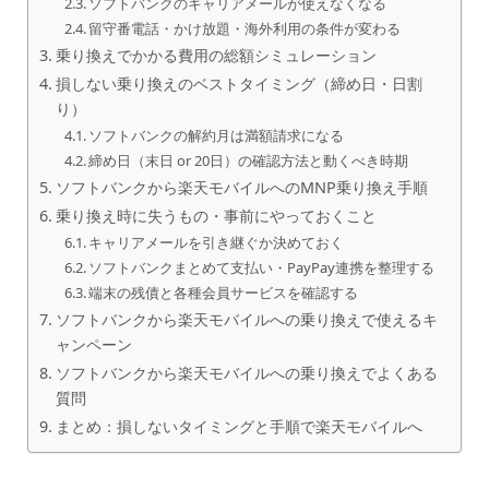
ソフトバンクのキャリアメールが使えなくなる
留守番電話・かけ放題・海外利用の条件が変わる
乗り換えでかかる費用の総額シミュレーション
損しない乗り換えのベストタイミング（締め日・日割
り）
ソフトバンクの解約月は満額請求になる
締め日（末日 or 20日）の確認方法と動くべき時期
ソフトバンクから楽天モバイルへのMNP乗り換え手順
乗り換え時に失うもの・事前にやっておくこと
キャリアメールを引き継ぐか決めておく
ソフトバンクまとめて支払い・PayPay連携を整理する
端末の残債と各種会員サービスを確認する
ソフトバンクから楽天モバイルへの乗り換えで使えるキ
ャンペーン
ソフトバンクから楽天モバイルへの乗り換えでよくある
質問
まとめ：損しないタイミングと手順で楽天モバイルへ