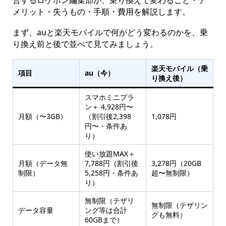
メリット・失うもの・手順・費用を解説します。
まず、auと楽天モバイルで何がどう変わるのかを、乗
り換え前と後で並べて見てみましょう。
楽天モバイル（乗
項目
au（今）
り換え後）
スマホミニプラ
ン＋ 4,928円〜
月額（〜3GB）
（割引後2,398
1,078円
円〜・条件あ
り）
使い放題MAX＋
月額（データ無
7,788円（割引後
3,278円（20GB
制限）
5,258円・条件あ
超〜無制限）
り）
無制限（テザリ
無制限（テザリン
データ容量
ング等は合計
グも無料）
60GBまで）