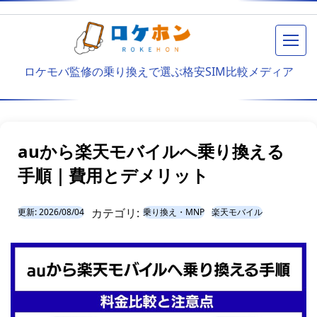
メニ
ロケモバ監修の乗り換えで選ぶ格安SIM比較メディア
auから楽天モバイルへ乗り換える
手順｜費用とデメリット
カテゴリ:
更新:
2026/08/04
乗り換え・MNP
楽天モバイル