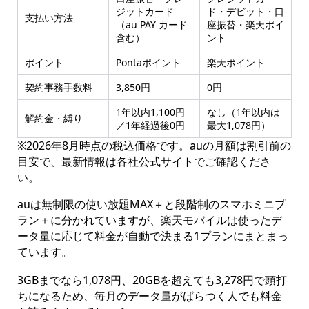
ジットカード
ド・デビット・口
支払い方法
（au PAY カード
座振替・楽天ポイ
含む）
ント
ポイント
Pontaポイント
楽天ポイント
契約事務手数料
3,850円
0円
1年以内1,100円
なし（1年以内は
解約金・縛り
／1年経過後0円
最大1,078円）
※2026年8月時点の税込価格です。auの月額は割引前の
目安で、最新情報は各社公式サイトでご確認くださ
い。
auは無制限の使い放題MAX＋と段階制のスマホミニプ
ラン＋に分かれていますが、楽天モバイルは使ったデ
ータ量に応じて料金が自動で決まる1プランにまとまっ
ています。
3GBまでなら1,078円、20GBを超えても3,278円で頭打
ちになるため、毎月のデータ量がばらつく人でも料金