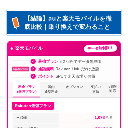
【結論】auと楽天モバイルを徹
底比較｜乗り換えで変わること
データ無制限！
楽天モバイル
最強プラン
3,278円でデータ無制限
通話無料
Rakuten Linkでかけ放題
ポイント
SPUで楽天市場がお得
eSIM
料金プラン
国内
オプション
支払い
対応
(最強プラン)
通話料金
方法
Rakuten最強プラン
〜3GB
1,078
円/月