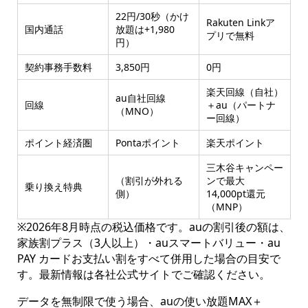
22円/30秒（かけ
Rakuten Linkア
国内通話
放題は+1,980
プリで無料
円）
契約事務手数料
3,850円
0円
楽天回線（自社）
au自社回線
回線
＋au（パートナ
（MNO）
ー回線）
ポイント経済圏
Pontaポイント
楽天ポイント
三木谷キャンペー
（割引が外れる
ンで最大
乗り換え特典
側）
14,000pt還元
（MNP）
※2026年8月時点の税込価格です。auの割引後の額は、
家族割プラス（3人以上）・auスマートバリュー・au
PAY カードお支払い割をすべて併用した場合の目安で
す。最新情報は各社公式サイトでご確認ください。
データを無制限で使う場合、auの使い放題MAX＋