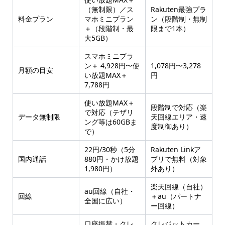
（無制限）／ス
Rakuten最強プラ
料金プラン
マホミニプラン
ン（段階制・無制
＋（段階制・最
限まで1本）
大5GB）
スマホミニプラ
ン＋ 4,928円〜使
1,078円〜3,278
月額の目安
い放題MAX＋
円
7,788円
使い放題MAX＋
段階制で対応（楽
で対応（テザリ
データ無制限
天回線エリア・速
ング等は60GBま
度制御あり）
で）
22円/30秒（5分
Rakuten Linkア
国内通話
880円・かけ放題
プリで無料（対象
1,980円）
外あり）
楽天回線（自社）
au回線（自社・
回線
＋au（パートナ
全国に広い）
ー回線）
口座振替・クレ
クレジットカー