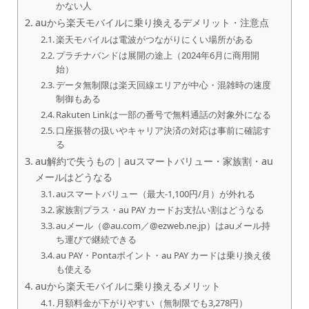
かない人
auから楽天モバイルに乗り換えるデメリット・注意点
楽天モバイルは電波がつながりにくい場所がある
プラチナバンドは展開の途上（2024年6月に商用開
始）
データ無制限は楽天回線エリアが中心・混雑時の速度
制御もある
Rakuten Linkは一部の番号で無料通話の対象外になる
口座振替の扱いやキャリア決済の対応は事前に確認す
る
au解約で失うもの｜auスマートバリュー・家族割・au
メールはどうなる
auスマートバリュー（最大-1,100円/月）が外れる
家族割プラス・au PAY カードお支払い割はどうなる
auメール（@au.com／@ezweb.ne.jp）はauメール持
ち運びで継続できる
au PAY・Pontaポイント・au PAY カードは乗り換え後
も使える
auから楽天モバイルに乗り換えるメリット
月額料金が下がりやすい（無制限でも3,278円）