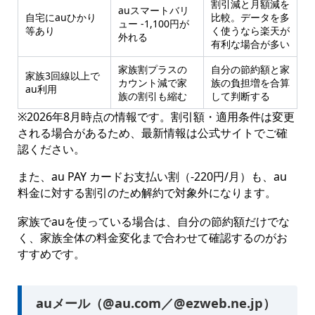
割引減と月額減を
auスマートバリ
自宅にauひかり
比較。データを多
ュー -1,100円が
等あり
く使うなら楽天が
外れる
有利な場合が多い
家族割プラスの
自分の節約額と家
家族3回線以上で
カウント減で家
族の負担増を合算
au利用
族の割引も縮む
して判断する
※2026年8月時点の情報です。割引額・適用条件は変更
される場合があるため、最新情報は公式サイトでご確
認ください。
また、au PAY カードお支払い割（-220円/月）も、au
料金に対する割引のため解約で対象外になります。
家族でauを使っている場合は、自分の節約額だけでな
く、家族全体の料金変化まで合わせて確認するのがお
すすめです。
auメール（@au.com／@ezweb.ne.jp）