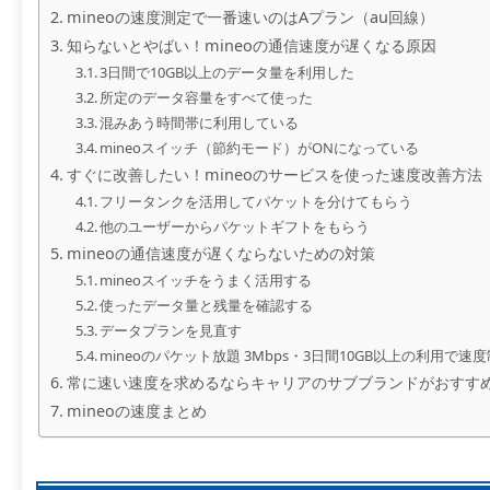
mineoの速度測定で一番速いのはAプラン（au回線）
知らないとやばい！mineoの通信速度が遅くなる原因
3日間で10GB以上のデータ量を利用した
所定のデータ容量をすべて使った
混みあう時間帯に利用している
mineoスイッチ（節約モード）がONになっている
すぐに改善したい！mineoのサービスを使った速度改善方法
フリータンクを活用してパケットを分けてもらう
他のユーザーからパケットギフトをもらう
mineoの通信速度が遅くならないための対策
mineoスイッチをうまく活用する
使ったデータ量と残量を確認する
データプランを見直す
mineoのパケット放題 3Mbps・3日間10GB以上の利用で速
常に速い速度を求めるならキャリアのサブブランドがおすす
mineoの速度まとめ