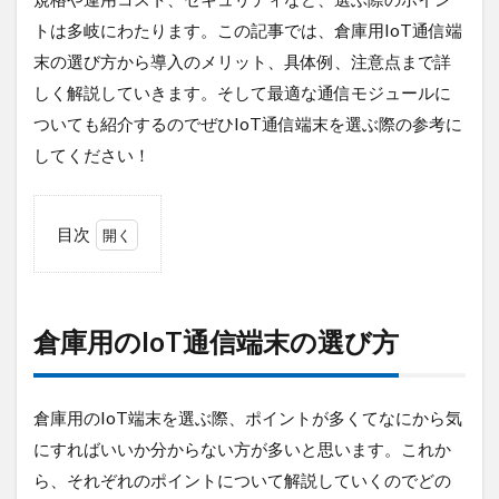
デジタルツイン
デジタルサイネージ
トは多岐にわたります。この記事では、倉庫用IoT通信端
タブレット
タイムラプス
センサー
末の選び方から導入のメリット、具体例、注意点まで詳
アルコールチェック
セキュリティ
しく解説していきます。そして最適な通信モジュールに
スマート農業
スマートメーター
ゲートウェイ
ついても紹介するのでぜひIoT通信端末を選ぶ際の参考に
してください！
クラウドWi-Fi
キャッシュレス決済
カメラ
おすすめ
エンジン監視
飲食店
目次
検索
1
倉
庫
用
倉庫用のIoT通信端末の選び方
の
IoT
通
信
倉庫用のIoT端末を選ぶ際、ポイントが多くてなにから気
端
にすればいいか分からない方が多いと思います。これか
末
の
ら、それぞれのポイントについて解説していくのでどの