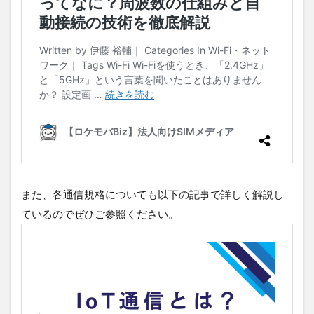
導
入
の
メ
リ
ッ
ト
2.1
ビジ
ネス
の効
率化
2.2
また、各通信規格についても以下の記事で詳しく解説し
顧客
ているのでぜひご参照ください。
体験
の向
上
3
IoT
通
信