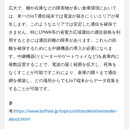
SIM
広大で、棚や在庫などの障害物が多い倉庫環境において
な
ら
は、単一のIoT通信端末では電波が届きにくいエリアが発
ロ
生します。このようなエリアでは安定した通信を確保で
ケ
ッ
きません。特にLPWA等の省電力広域通信の通信規格を利
ト
用するときには通信距離の限界があります。これらの距
モ
バ
離を確保するためにも中継機器の導入が必要になりま
イ
す。中継機器(リピーターやゲートウェイなど)を倉庫内に
ル
複数設置することで、電波の届く範囲を拡大し、死角を
8
なくすことが可能ですこれにより、倉庫の隅々まで通信
ま
と
網を構築し、どの場所からでもIoT端末からデータ収集を
め
することが可能です。
参
考:
https://www.buffalo.jp/topics/utilize/detail/extender-
about.html