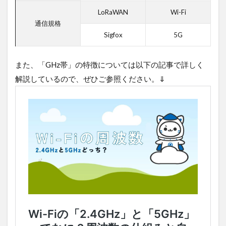
対策
LoRaWAN
Wi-Fi
がで
きて
通信規格
いる
Sigfox
5G
か
1.6
また、「GHz帯」の特徴については以下の記事で詳しく
その
解説しているので、ぜひご参照ください。⇓
他の
クラ
ウド
サー
ビス
を利
用で
きる
か
2
IoT
通
信
端
末