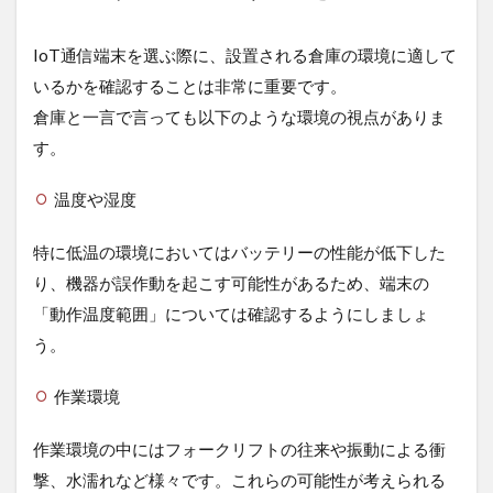
IoT
通
IoT通信端末を選ぶ際に、設置される倉庫の環境に適して
信
端
いるかを確認することは非常に重要です。
末
倉庫と一言で言っても以下のような環境の視点がありま
導
入
す。
の
具
温度や湿度
体
例
特に低温の環境においてはバッテリーの性能が低下した
5
り、機器が誤作動を起こす可能性があるため、端末の
IoT
通
「動作温度範囲」については確認するようにしましょ
信
う。
端
末
導
作業環境
入
時
作業環境の中にはフォークリフトの往来や振動による衝
の
注
撃、水濡れなど様々です。これらの可能性が考えられる