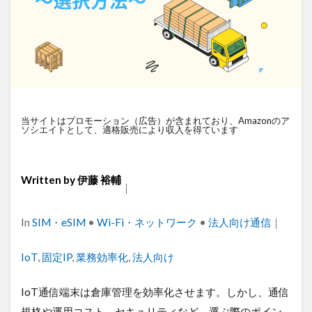
衛星通信
電気設備管理
量子コンピュータ
遠隔監視
遠隔操作
道路管理
運送業
農業
車両管理
訪問介護
衛星測位
海上通信
蓄電池
絶縁監視
神プラン
監視カメラ
物流
災害監視
災害対策
当サイトはプロモーション（広告）が含まれており、Amazonのア
火山監視
温度管理
モバイルルーター
ソシエイトとして、適格販売により収入を得ています
ビルメンテナンス
Android
MES
VPN
Starlink
SpaceX
SmartLogger
RTK
Written by
伊藤 裕輔
｜
PQC移行
Pixel
NFC
NA02
LPWA
アパレル
iPhone
iPad
IoT
ICT
Categories
In
SIM・eSIM
•
Wi-Fi・ネットワーク
•
法人向け通信
｜
HUAWEI
GNSS
DX
BIM
au
Wi-Fi
アプリ開発
バッテリー監視
Tags
IoT
,
固定IP
,
業務効率化
,
法人向け
センサーカメラ
バス
ネットワーク
IoT通信端末は倉庫管理を効率化させます。しかし、通信
ドローン
トレイルカメラ
トイレ
規格や運用コスト、セキュリティなど、選ぶ際のポイン