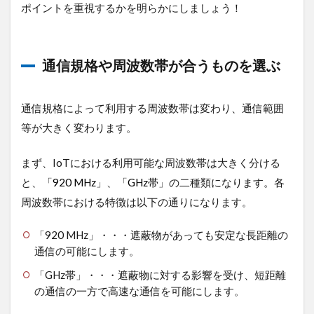
選
ポイントを重視するかを明らかにしましょう！
び
方
1.1
通信規格や周波数帯が合うものを選ぶ
通信
規格
や周
波数
通信規格によって利用する周波数帯は変わり、通信範囲
帯が
等が大きく変わります。
合う
もの
を選
まず、IoTにおける利用可能な周波数帯は大きく分ける
ぶ
と、「
920 MHz
」、「
GHz帯
」の二種類になります。各
1.2
周波数帯における特徴は以下の通りになります。
使用
する
「920 MHz」・・・遮蔽物があっても安定な長距離の
環境
通信の可能にします。
に合
うも
「GHz帯」・・・遮蔽物に対する影響を受け、短距離
のを
の通信の一方で高速な通信を可能にします。
選ぶ
1.3