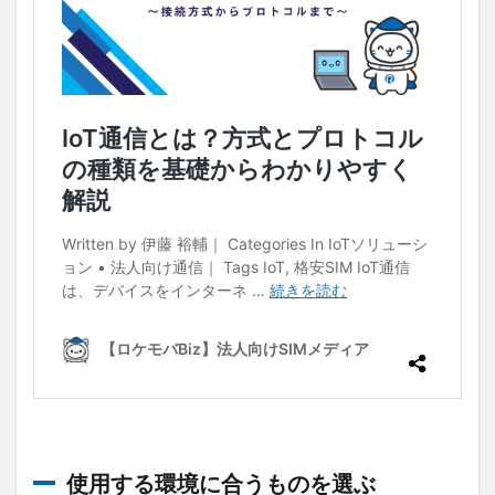
端
末
導
入
の
流
れ
3.1
基本
的な
設定
行う
3.2
トラ
ブル
の確
認や
最適
化を
行う
使用する環境に合うものを選ぶ
4