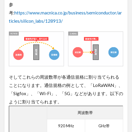
参
広範
囲の
考:
https://www.macnica.co.jp/business/semiconductor/ar
場合
ticles/silicon_labs/128913/
は中
継機
器の
導入
も検
討す
る
1.4
運用
そしてこれらの周波数帯が各通信規格に割り当てられる
コス
トに
ことになります。通信規格の例として、「LoRaWAN」、
よっ
「Sigfox」、「Wi-Fi」、「5G」などがあります。以下の
て選
ぶ
ように割り当てられます。
1.5
周波数帯
セキ
ュリ
920 MHz
GHz帯
ティ