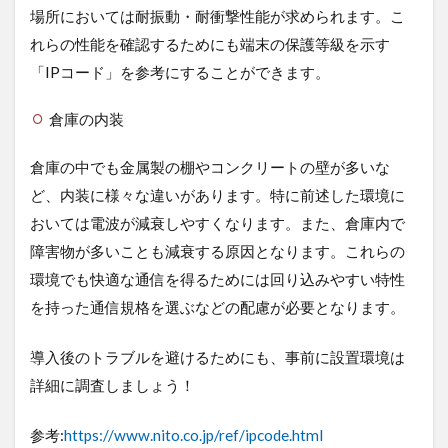
意
場所においては耐振動・耐衝撃性能が求められます。こ
点
れらの性能を確認するためにも端末の保護等級を示す
5.1
「IPコード」を参考にすることができます。
通信
制限
や電
倉庫の内装
波干
渉に
倉庫の中でも金属製の棚やコンクリートの壁が多いな
気を
付け
ど、内装に様々な違いがあります。特に前述した環境に
る
おいては電波が減衰しやすくなります。また、倉庫内で
5.2
障害物が多いことも減衰する原因となります。これらの
プラ
環境でも快適な通信を得るためには回り込みやすい特性
イバ
シー
を持った通信規格を選ぶなどの配慮が必要となります。
を守
る必
導入後のトラブルを避けるためにも、事前に設置環境は
要が
ある
詳細に調査しましょう！
6
通
参考:
https://www.nito.co.jp/ref/ipcode.html