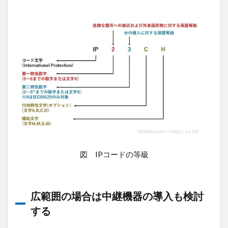
信
モ
ジ
ュ
ー
ル
ご
と
の
性
能
比
較
7
IoT
図 IPコードの等級
用
途
に
最
広範囲の場合は中継機器の導入も検討
適
な
する
格
安