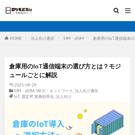
比較
固定IP
IoT
無制限
ロケットモバイル
カテゴリ
HOME
法人向け通信
SIM・eSIM
倉庫用のIoT通信端末
タグ
倉庫用のIoT通信端末の選び方とは？モジ
AI
土木工事
格安SIM
映像伝送
ュールごとに解説
建設業
建築現場
実証実験
太陽光発電
2025-09-29
SIM・eSIM
,
Wi-Fi・ネットワーク
,
法人向け通信
大手キャリア
大容量プラン
固定IP
IoT
,
固定IP
,
業務効率化
,
法人向け
水道工事
卸売業
医療・福祉
動画解析
写真測量
再生エネルギー
光回線
レーザー測量
ルーター
リモートワーク
業務効率化
法人向け
ホームルーター