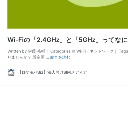
Wi-Fiの「2.4GHz」と「5GHz」
Written by 伊藤 裕輔｜ Categories In Wi-Fi・ネットワーク
Wi-
りませんか？ 設定画 …
続きを読む
Fi
の
【ロケモバBiz】法人向けSIMメディア
「2.4GHz」
と
「5GHz」
っ
て
な
に？
周
波