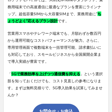
務用端末での高速通信に最適なプランを豊富にラインナ
ップ。超低容量SIMから大容量SIMまで、業務用途に“
ち
ょうどよく”応えるプラン設計
です。
営業用スマホやテレワーク端末でも、月額わずか数百円
から運用可能なコストパフォーマンスが魅力。さらに、
専用管理画面で複数端末を一括管理可能、請求書払いに
も対応しており、スモールビジネスから全国展開企業ま
で導入実績が豊富です。
「
5Gで業務効率を上げつつ通信費を抑える
」という選択
肢を知っておくだけでも、コスト見直しの参考になりま
す。まずは無料見積りで、5G導入効果を試算してみませ
んか？
お問合せ・お申込