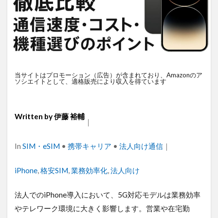
衛星通信
電気設備管理
量子コンピュータ
遠隔監視
遠隔操作
道路管理
運送業
農業
車両管理
訪問介護
衛星測位
海上通信
蓄電池
絶縁監視
神プラン
監視カメラ
物流
災害監視
災害対策
当サイトはプロモーション（広告）が含まれており、Amazonのア
ソシエイトとして、適格販売により収入を得ています
火山監視
温度管理
モバイルルーター
ビルメンテナンス
Android
MES
VPN
Starlink
SpaceX
SmartLogger
RTK
Written by
伊藤 裕輔
｜
PQC移行
Pixel
NFC
NA02
LPWA
Categories
In
SIM・eSIM
•
携帯キャリア
•
法人向け通信
｜
アパレル
iPhone
iPad
IoT
ICT
HUAWEI
GNSS
DX
BIM
au
Tags
iPhone
,
格安SIM
,
業務効率化
,
法人向け
Wi-Fi
アプリ開発
バッテリー監視
センサーカメラ
バス
ネットワーク
法人でのiPhone導入において、5G対応モデルは業務効率
やテレワーク環境に大きく影響します。営業や在宅勤
ドローン
トレイルカメラ
トイレ