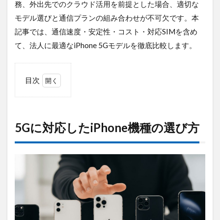
務、外出先でのクラウド活用を前提とした場合、適切な
デジタルツイン
デジタルサイネージ
モデル選びと通信プランの組み合わせが不可欠です。本
タブレット
タイムラプス
センサー
記事では、通信速度・安定性・コスト・対応SIMを含め
アルコールチェック
セキュリティ
て、法人に最適なiPhone 5Gモデルを徹底比較します。
スマート農業
スマートメーター
ゲートウェイ
クラウドWi-Fi
キャッシュレス決済
カメラ
目次
おすすめ
エンジン監視
飲食店
1
5Gに
検索
対応し
た
5Gに対応したiPhone機種の選び方
iPhone
機種の
選び方
1.0.1
コスト
（新
品・中
古・リ
ース）