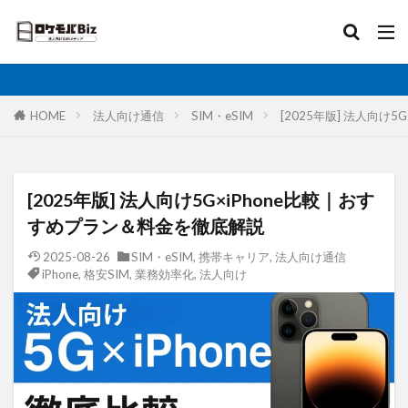
比較
固定IP
IoT
無制限
ロケットモバイル
カテゴリ
HOME
法人向け通信
SIM・eSIM
[2025年版] 法人向け
タグ
[2025年版] 法人向け5G×iPhone比較｜おす
AI
土木工事
格安SIM
映像伝送
すめプラン＆料金を徹底解説
建設業
建築現場
実証実験
太陽光発電
2025-08-26
SIM・eSIM
,
携帯キャリア
,
法人向け通信
iPhone
,
格安SIM
,
業務効率化
,
法人向け
大手キャリア
大容量プラン
固定IP
水道工事
卸売業
医療・福祉
動画解析
写真測量
再生エネルギー
光回線
レーザー測量
ルーター
リモートワーク
業務効率化
法人向け
ホームルーター