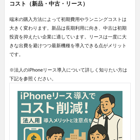
コスト（新品・中古・リース）
れた性
能とビ
ジネス
端末の購入方法によって初期費用やランニングコストは
活用
大きく変わります。新品は長期利用に向き、中古は初期
2
投資を抑えたい企業に適しています。リースは一度に大
法
人
きな出費を避けつつ最新機種を導入できる点がメリット
で
です。
5G
対
応
※法人のiPhoneリース導入について詳しく知りたい方は
キ
下記を参照ください。
ャ
リ
ア
を
選
ぶ
際
の
ポ
イ
ン