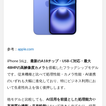
参考：
apple.com
iPhone 16は、
最新のA18チップ・USB-C対応・最大
48MPの高解像度カメラ
を搭載したフラッグシップモデル
です。従来機種と比べて処理性能・カメラ性能・AI連携
のいずれも大幅に進化しており、特にビジネス利用にお
いて生産性向上を強く後押しします。
他モデルと比較しても、
AI活用を前提とした処理能力
や
高画質な撮影・共有性能
において抜きん出ており、経営