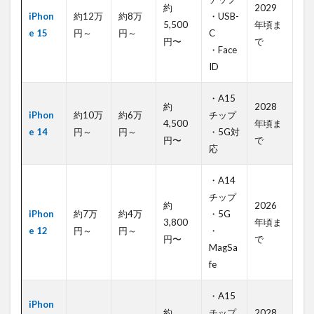
約
2029
iPhon
約12万
約8万
・USB-
5,500
年頃ま
e 15
円～
円～
C
円〜
で
・Face
ID
・A15
約
2028
iPhon
約10万
約6万
チップ
4,500
年頃ま
e 14
円～
円～
・5G対
円〜
で
応
・A14
チップ
約
2026
iPhon
約7万
約4万
・5G
3,800
年頃ま
e 12
円～
円～
・
円〜
で
MagSa
fe
・A15
iPhon
約
チップ
2028