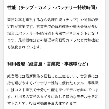
ケットモバ
性能（チップ・カメラ・バッテリー持続時間）
イル
4
業務効率を重視するなら処理性能（チップ）や通信の安
法人向
定性が重要です。営業先での資料確認や動画会議が多い
け
iPhone
場合はバッテリー持続時間も考慮すべきポイントとなり
5G導
ます。最新機種ほどAI処理や高画質カメラなど付加機能
入で業
務効率
も強化されています。
化とコ
スト削
減を実
利用者層（経営層・営業職・事務職など）
感
5
経営層には最新機能を搭載した上位モデル、営業職には
よくあ
る質問
持ち運びやすくバッテリー性能に優れたモデル、事務職
｜法人
にはコスト重視で十分な性能を持つモデルが向いていま
向け
iPhone
す。利用者の業務スタイルに応じて最適なモデルを選定
導入
することで、投資対効果を最大化できます。
6