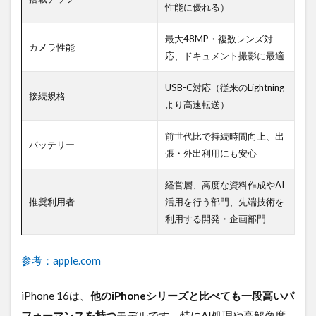
性能に優れる）
最大48MP・複数レンズ対
カメラ性能
応、ドキュメント撮影に最適
USB-C対応（従来のLightning
接続規格
より高速転送）
前世代比で持続時間向上、出
バッテリー
張・外出利用にも安心
経営層、高度な資料作成やAI
推奨利用者
活用を行う部門、先端技術を
利用する開発・企画部門
参考：apple.com
iPhone 16は、
他のiPhoneシリーズと比べても一段高いパ
フォーマンスを持つ
モデルです。特にAI処理や高解像度