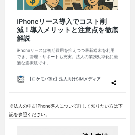
ト
2.1.1
5G通信
の必要
性
2.1.2
安定
性・エ
リアカ
バー
2.1.3
データ
容量と
コスト
2.2
※法人の中古iPhone導入について詳しく知りたい方は下
5G対
記を参照ください。
応法
人向
けキ
ャリ