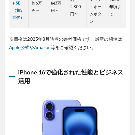
e SE
約6万
約3万
2,800
・ホー
年頃ま
（第3
円～
円～
円〜
ムボタ
で
世代）
ン
※価格は2025年8月時点の参考価格です。最新の相場は
Apple公式
や
Amazon
等をご確認ください。
iPhone 16で強化された性能とビジネス
活用