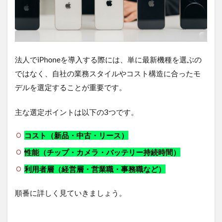
1.0.2
性能
（チッ
プ・カ
メラ・
法人でiPhoneを導入する際には、単に最新機種を選ぶの
バッテ
リー持
ではなく、自社の業務スタイルやコスト構造に合ったモ
続時
デルを選定することが重要です。
間）
1.0.3
主な選定ポイントは以下の3つです。
利用者
層（経
営層・
コスト（新品・中古・リース）
営業
性能（チップ・カメラ・バッテリー持続時間）
職・事
務職な
利用者層（経営層・営業職・事務職など）
ど）
1.1
順番に詳しく見ていきましょう。
iPhone
16で
強化さ