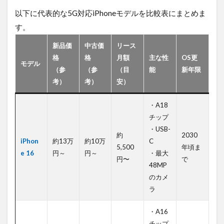
ま
以下に代表的な5G対応iPhoneモデルを比較表にまとめま
と
す。
め
新品価
中古価
リース
格
格
月額
主な性
OS更
モデル
（参
（参
（目
能
新年限
考）
考）
安）
・A18
チップ
・USB-
約
2030
iPhon
約13万
約10万
C
5,500
年頃ま
e 16
円～
円～
・最大
円〜
で
48MP
のカメ
ラ
・A16
チップ