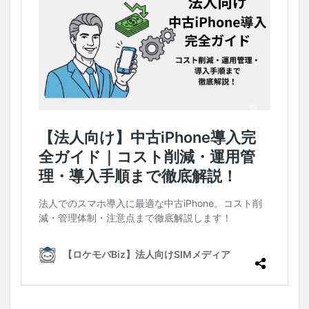
アの
紹介
2.2.1
ドコ
モ・
au・ソ
フトバ
ンク・
楽天モ
バイル
2.2.2
法人向
け格安
SIM
3
MVNO（格
安SIM）の
法人契約な
ら低コスト
で5Gを活
用できるロ