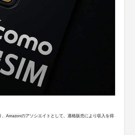
SS
DX
BIM
au
Wi-Fi
アプリ開発
バッテリー監視
ワーク
ドローン
トレイルカメラ
トイレ
デジタルツイン
ジ
タブレット
タイムラプス
センサー
アルコールチェック
スマートメーター
ゲートウェイ
クラウドWi-Fi
キャッシュレス
ンジン監視
飲食店
検索
、Amazonのアソシエイトとして、適格販売により収入を得