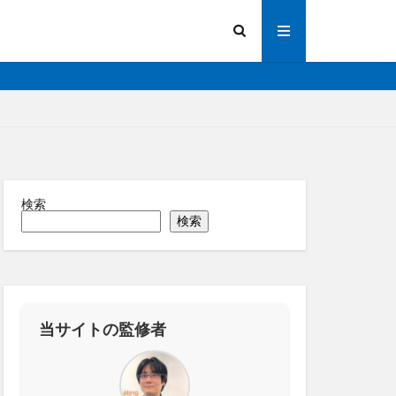
検索
陽光発電
検索
画解析
写真測量
化
法人向け
操作
道路管理
縁監視
神プラン
当サイトの監修者
ーター
RTK
IoT
ICT