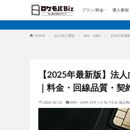
Dプラン
Aプラン
Sプラン
Rプラン
ロケットモバイルZ
上り専用プラン
大容量プラン
プラン/料金
導入事例
比較
固定IP
IoT
Dプラン
Aプラン
Sプラン
Rプラン
ロケットモバイルZ
上り専用プラン
大容量プラン
カテゴリ
HOME
法人向け通信
SIM・eSIM
【2025年
タグ
AI
土木工事
【2025年最新版】法人向
大手キャリア
｜料金・回線品質・契
再生エネルギー
ホームルーター
2026-02-12
SIM・eSIM
,
ロケットモバイル
,
法人向
運送業
農業
監視カメラ
ビルメンテナンス
PQC移行
Pix