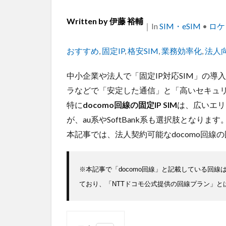
Written by
伊藤 裕輔
｜
Categories
In
SIM・eSIM
•
ロケ
Tags
おすすめ
,
固定IP
,
格安SIM
,
業務効率化
,
法人
中小企業や法人で「固定IP対応SIM」の導
ラなどで「安定した通信」と「高いセキュ
特に
docomo回線の固定IP SIM
は、広いエリ
が、au系やSoftBank系も選択肢となります
本記事では、法人契約可能なdocomo回線の
※本記事で「docomo回線」と記載している回
ており、「NTTドコモ公式提供の回線プラン」と