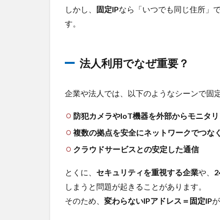
1.2
しかし、
固定IP
なら「いつでも同じ住所」
法人
す。
利用
でな
ぜ重
法人利用でなぜ重要？
要？
2
docomo
企業や法人では、以下のようなシーンで固定I
固定IP
SIMが
防犯カメラやIoT機器を外部からモニタ
特に向
いてい
複数の拠点を安全にネットワークでつなぐ
る企業
クラウドサービスとの安定した通信
とは？
2.1
とくに、
セキュリティを重視する企業
や、
通信
しまうと問題が起きることがあります。
の安
そのため、
変わらないIPアドレス＝固定IP
が
定性
がビ