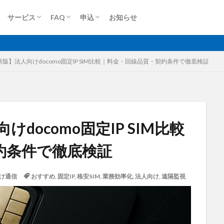
ロケットモバイル(個人)
ロケットモバイルZ
端末買取(法人)
端末買取(個人)
Dプラン
Aプラン
Sプラン
Rプラン
ロケットモバイルZ
上り専用プラン
大容量プラン
法人申込
個人申込
サービス
FAQ
申込
お知らせ
無制限
ロケットモバイル
ロケットモバイル(個人)
ロケットモバイルZ
端末買取(法人)
端末買取(個人)
Dプラン
Aプラン
Sプラン
Rプラン
ロケットモバイルZ
上り専用プラン
大容量プラン
法人申込
個人申込
最新版】法人向けdocomo固定IP SIM比較｜料金・回線品質・契約条件で徹底検証
格安SIM
映像伝送
建設業
建築現場
実証実験
太
けdocomo固定IP SIM比較
大容量プラン
固定IP
水道工事
卸売業
医療・福祉
動
約条件で徹底検証
光回線
レーザー測量
ルーター
リモートワーク
業務効率
衛星通信
電気設備管理
量子コンピュータ
遠隔監視
遠隔
け通信
おすすめ
,
固定IP
,
格安SIM
,
業務効率化
,
法人向け
,
遠隔監視
車両管理
訪問介護
衛星測位
海上通信
蓄電池
絶
物流
災害監視
災害対策
火山監視
温度管理
モバイルル
Android
MES
VPN
Starlink
SpaceX
SmartLogger
el
NFC
NA02
LPWA
アパレル
iPhone
iPad