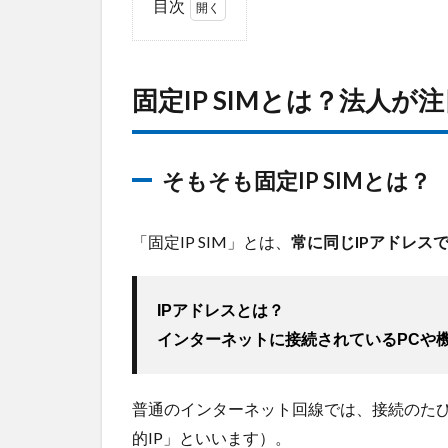
目次
1
固定
IP
固定IP SIMとは？法人が
SIM
と
は？
法人
そもそも固定IP SIMとは？
が注
目す
る理
「固定IP SIM」とは、
常に同じIPアドレス
由
1.1
そも
IPアドレスとは？
そも
インターネットに接続されているPCや
固定
IP
SIM
普通のインターネット回線では、接続のたび
と
は？
的IP」といいます）。