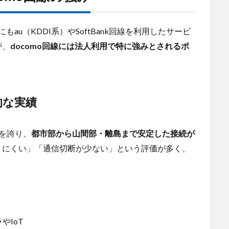
にもau（KDDI系）やSoftBank回線を利用したサービ
が、
docomo回線には法人利用で特に強みとされるポ
的な実績
率を誇り、
都市部から山間部・離島まで安定した接続が
りにくい」「通信切断が少ない」という評価が多く、
：
やIoT