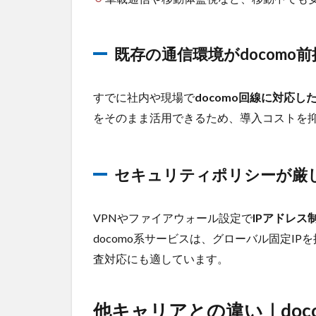
業種
3
他
キャリ
既存の通信環境がdocomo
アとの
違い｜
docomo
すでに社内や現場で
docomo回線に対応
回線の
をそのまま活用できるため、導入コストを
強み
3.1
通信
セキュリティポリシーが厳
エリ
アと
安定
VPNやファイアウォール設定で
IPアドレス
性の
圧倒
docomo系サービスは、グローバル固定I
的な
査対応にも適しています。
実績
3.2
他キャリアとの違い｜doc
緊急