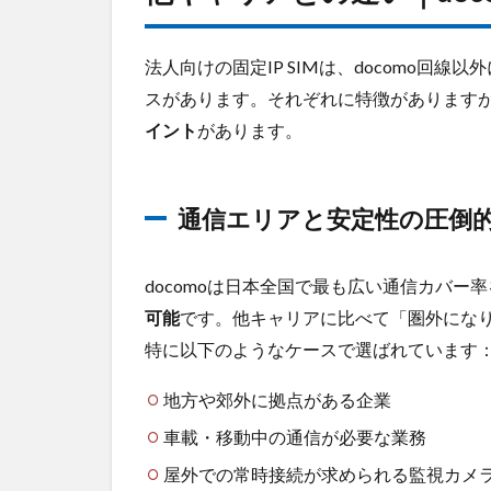
時や
トラ
ブル
法人向けの固定IP SIMは、docomo回線以外
時の
スがあります。それぞれに特徴があります
対応
がし
イント
があります。
やす
い
4
法
通信エリアと安定性の圧倒
人向け
おすす
め
docomoは日本全国で最も広い通信カバー
docomo
可能
です。他キャリアに比べて「圏外にな
回線の
固定IP
特に以下のようなケースで選ばれています
SIM3社
比較表
地方や郊外に拠点がある企業
4.1
車載・移動中の通信が必要な業務
ロケ
屋外での常時接続が求められる監視カメラ
ット