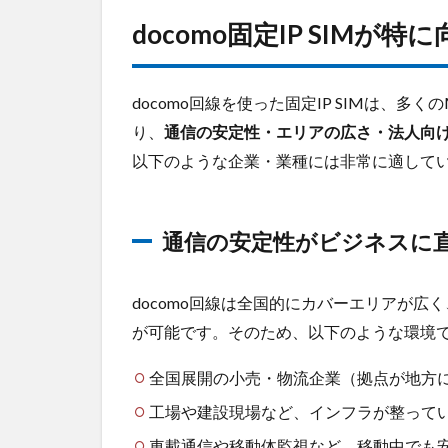
ジネ
スに
docomo固定IP SIMが
直結
する
企業
docomo回線を使った固定IP SIMは、
2.2
り、
通信の安定性・エリアの広さ・法人向
既存の
以下のような企業・業種には非常に適して
通信環
境が
docomo
前提の
通信の安定性がビジネスに
企業
2.3
docomo回線は全国的にカバーエリアが
セキ
ュリ
が可能です。そのため、以下のような環境
ティ
ポリ
全国展開の小売・物流企業（拠点が地方
シー
工場や建設現場など、インフラが整ってい
が厳
しい
車載通信や移動体監視など、移動中でも