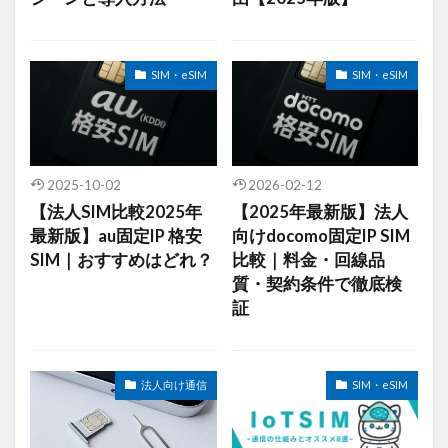
デジタルツイン
デジタルサイネージ
タブレット
タイムラプス
センサー
SIM・eSIM
SIM・eSIM
アルコールチェック
セキュリティ
スマート農業
スマートメーター
ゲートウェイ
クラウドWi-Fi
キャッシュレス決済
カメラ
おすすめ
エンジン監視
飲食店
2025-10-02
2026-02-12
【法人SIM比較2025年
【2025年最新版】法人
検索
最新版】au固定IP 格安
向けdocomo固定IP SIM
SIM｜おすすめはどれ？
比較｜料金・回線品
質・契約条件で徹底検
証
法人向け通信
SIM・eSIM