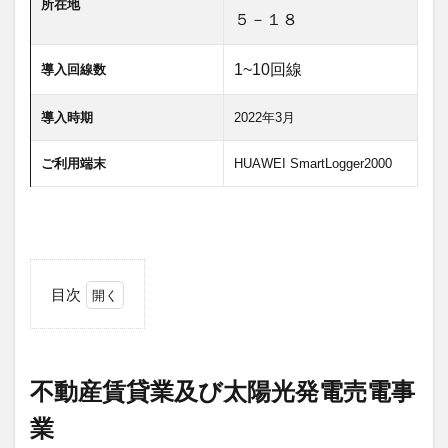
所在地
デジタルツイン
デジタルサイネージ
５－１８
タブレット
タイムラプス
センサー
1~10回線
導入回線数
アルコールチェック
セキュリティ
スマート農業
スマートメーター
ゲートウェイ
導入時期
2022年3月
クラウドWi-Fi
キャッシュレス決済
カメラ
ご利用端末
HUAWEI SmartLogger2000
おすすめ
エンジン監視
飲食店
検索
目次
1
不
動
産
不動産賃貸業及び太陽光発電売電事
賃
貸
業
業