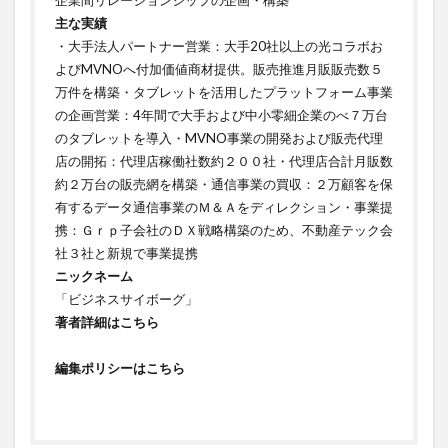
企業間リレーションシップの企画・構築ㅤㅤㅤㅤㅤㅤㅤㅤ
主な実績
・大手法人パートナー営業：大手20社以上の光コラボお
よびMVNOへ付加価値商材提供。販売推進月販販売数５
万件を構築・タブレットを活用したプラットフォーム事業
の企画営業：4年間で大手および中小零細企業のべ７万台
のタブレットを導入・MVNO事業の開発および販売代理
店の開拓：代理店稼働社数約２００社・代理店合計月販数
約２万台の販売網を構築・通信事業の買収：２万顧客を保
有するデータ通信事業のＭ＆Ａをディレクション・事業提
携：Ｇｒｐ子会社のＤＸ戦略構築のため、不動産テック会
社３社と新規で事業提携
ニックネーム
「ビジネスサイボーグ」
著者詳細はこちら
編集ポリシーはこちら