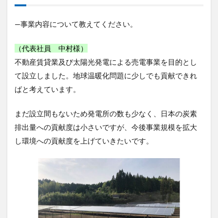
及
び
太
—事業内容について教えてください。
陽
光
（代表社員 中村様）
発
電
不動産賃貸業及び太陽光発電による売電事業を目的とし
売
て設立しました。地球温暖化問題に少しでも貢献できれ
電
事
ばと考えています。
業
2
まだ設立間もないため発電所の数も少なく、日本の炭素
太
排出量への貢献度は小さいですが、今後事業規模を拡大
陽
し環境への貢献度を上げていきたいです。
光
発
電
所
の
遠
隔
監
視