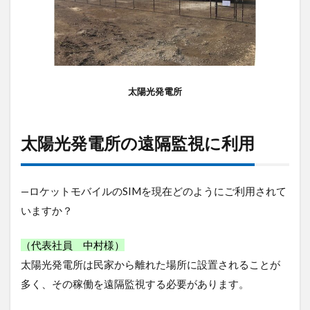
に
利
用
3
発
電
太陽光発電所
量
の
転
送
太陽光発電所の遠隔監視に利用
に
は
十
—ロケットモバイルのSIMを現在どのようにご利用されて
分
な
いますか？
性
能
（代表社員 中村様）
太陽光発電所は民家から離れた場所に設置されることが
多く、その稼働を遠隔監視する必要があります。