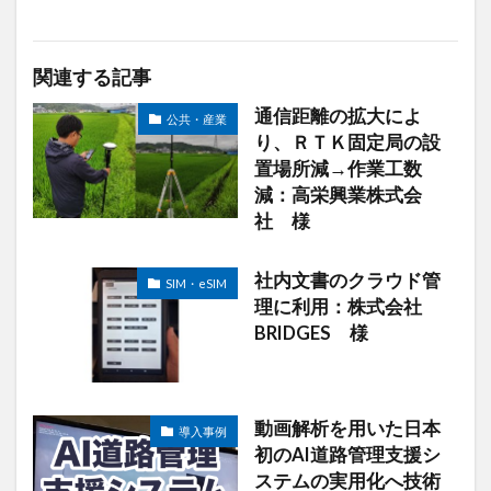
関連する記事
通信距離の拡大によ
公共・産業
り、ＲＴＫ固定局の設
置場所減→作業工数
減：高栄興業株式会
社 様
社内文書のクラウド管
SIM・eSIM
理に利用：株式会社
BRIDGES 様
動画解析を用いた日本
導入事例
初のAI道路管理支援シ
ステムの実用化へ技術