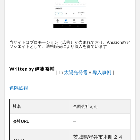
衛星通信
電気設備管理
量子コンピュータ
遠隔監視
遠隔操作
道路管理
運送業
農業
車両管理
訪問介護
衛星測位
海上通信
蓄電池
絶縁監視
神プラン
当サイトはプロモーション（広告）が含まれており、Amazonのア
監視カメラ
物流
災害監視
災害対策
ソシエイトとして、適格販売により収入を得ています
火山監視
温度管理
モバイルルーター
ビルメンテナンス
Android
MES
VPN
Written by
伊藤 裕輔
｜
Categories
In
太陽光発電
•
導入事例
｜
Starlink
SpaceX
SmartLogger
RTK
PQC移行
Pixel
NFC
NA02
LPWA
Tags
遠隔監視
アパレル
iPhone
iPad
IoT
ICT
HUAWEI
GNSS
DX
BIM
au
社名
合同会社えん
Wi-Fi
アプリ開発
バッテリー監視
–
会社URL
センサーカメラ
バス
ネットワーク
ドローン
トレイルカメラ
トイレ
茨城県守谷市本町２４