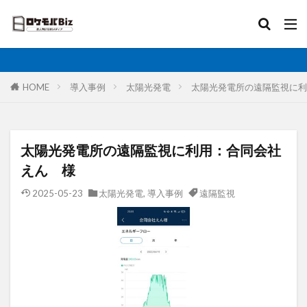
比較
固定IP
IoT
無制限
ロケットモバイル
カテゴリ
HOME
導入事例
太陽光発電
太陽光発電所の遠隔監視に
タグ
太陽光発電所の遠隔監視に利用：合同会社
AI
土木工事
格安SIM
映像伝送
えん 様
建設業
建築現場
実証実験
太陽光発電
2025-05-23
太陽光発電
,
導入事例
遠隔監視
大手キャリア
大容量プラン
固定IP
水道工事
卸売業
医療・福祉
動画解析
写真測量
再生エネルギー
光回線
レーザー測量
ルーター
リモートワーク
業務効率化
法人向け
ホームルーター