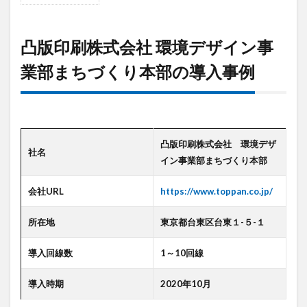
デジタルツイン
デジタルサイネージ
凸
版
タブレット
タイムラプス
センサー
印
凸版印刷株式会社 環境デザイン事
刷
アルコールチェック
セキュリティ
株
業部まちづくり本部の導入事例
スマート農業
スマートメーター
ゲートウェイ
式
会
クラウドWi-Fi
キャッシュレス決済
カメラ
社
環
おすすめ
エンジン監視
飲食店
境
デ
凸版印刷株式会社 環境デザ
社名
検索
ザ
イン事業部まちづくり本部
イ
ン
会社URL
https://www.toppan.co.jp/
事
業
所在地
部
東京都台東区台東１-５-１
ま
ち
導入回線数
1～10回線
づ
く
導入時期
2020年10月
り
本