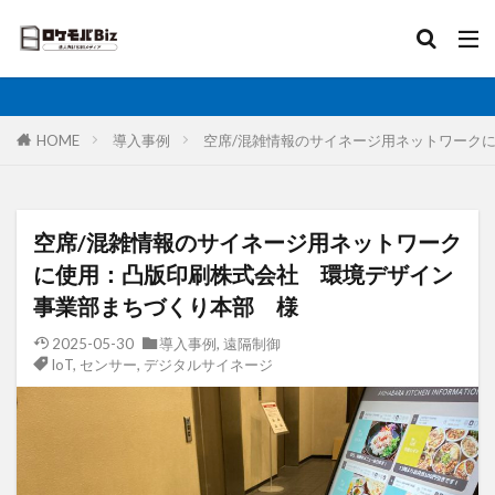
比較
固定IP
IoT
無制限
ロケットモバイル
カテゴリ
HOME
導入事例
空席/混雑情報のサイネージ用ネットワーク
タグ
空席/混雑情報のサイネージ用ネットワーク
AI
土木工事
格安SIM
映像伝送
に使用：凸版印刷株式会社 環境デザイン
建設業
建築現場
実証実験
太陽光発電
事業部まちづくり本部 様
大手キャリア
大容量プラン
固定IP
2025-05-30
導入事例
,
遠隔制御
IoT
,
センサー
,
デジタルサイネージ
水道工事
卸売業
医療・福祉
動画解析
写真測量
再生エネルギー
光回線
レーザー測量
ルーター
リモートワーク
業務効率化
法人向け
ホームルーター