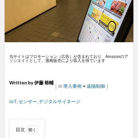
衛星通信
電気設備管理
量子コンピュータ
遠隔監視
遠隔操作
道路管理
運送業
農業
車両管理
訪問介護
衛星測位
海上通信
蓄電池
絶縁監視
神プラン
監視カメラ
物流
災害監視
災害対策
火山監視
温度管理
モバイルルーター
当サイトはプロモーション（広告）が含まれており、Amazonのア
ソシエイトとして、適格販売により収入を得ています
ビルメンテナンス
Android
MES
VPN
Starlink
SpaceX
SmartLogger
RTK
Written by
伊藤 裕輔
PQC移行
Pixel
NFC
NA02
LPWA
｜
Categories
In
導入事例
•
遠隔制御
｜
アパレル
iPhone
iPad
IoT
ICT
Tags
IoT
,
センサー
,
デジタルサイネージ
HUAWEI
GNSS
DX
BIM
au
Wi-Fi
アプリ開発
バッテリー監視
センサーカメラ
バス
ネットワーク
目次
ドローン
トレイルカメラ
トイレ
1