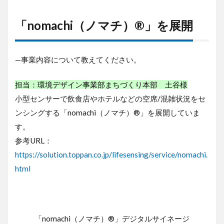
部
の
「nomachi（ノマチ）®」を展開
導
入
事
例
—事業内容について教えてください。
2
「nomachi（ノ
担当：環境デザイン事業部まちづくり本部 土谷様
マチ）®」を
小型センサーで飲食店やホテルなどの空席/混雑状況をセ
展開
ンシングする「nomachi（ノマチ）®」を展開していま
3
す。
ネ
ッ
参考URL：
ト
https://solution.toppan.co.jp/lifesensing/service/nomachi.
ワ
ー
html
ク
環
境
構
築
「nomachi（ノマチ）®」デジタルサイネージ
の