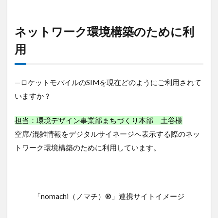
た
め
に
ネットワーク環境構築のために利
利
用
用
4
低
速・
—ロケットモバイルのSIMを現在どのようにご利用されて
使い
いますか？
放
題・
安価
担当：環境デザイン事業部まちづくり本部 土谷様
空席/混雑情報をデジタルサイネージへ表示する際の
ネッ
トワーク環境構築のために利用
しています。
「nomachi（ノマチ）®」連携サイトイメージ