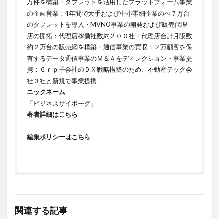
万件を構築・タブレットを活用したプラットフォーム事業
の企画営業：4年間で大手および中小零細企業のべ７万台
のタブレットを導入・MVNO事業の開発および販売代理
店の開拓：代理店稼働社数約２００社・代理店合計月販数
約２万台の販売網を構築・通信事業の買収：２万顧客を保
有するデータ通信事業のＭ＆Ａをディレクション・事業提
携：Ｇｒｐ子会社のＤＸ戦略構築のため、不動産テック会
社３社と新規で事業提携
ニックネーム
「ビジネスサイボーグ」
著者詳細はこちら
編集ポリシーはこちら
関連する記事