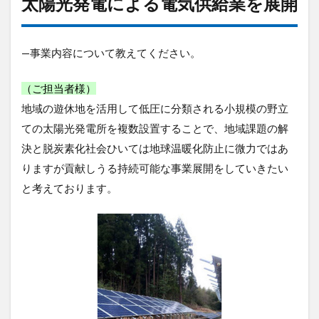
太陽光発電による電気供給業を展開
発
電
に
よ
—事業内容について教えてください。
る
電
（ご担当者様）
気
供
地域の遊休地を活用して低圧に分類される小規模の野立
給
ての太陽光発電所を複数設置することで、地域課題の解
業
を
決と脱炭素化社会ひいては地球温暖化防止に微力ではあ
展
りますが貢献しうる持続可能な事業展開をしていきたい
開
と考えております。
2
発
電
量
の
遠
隔
監
視