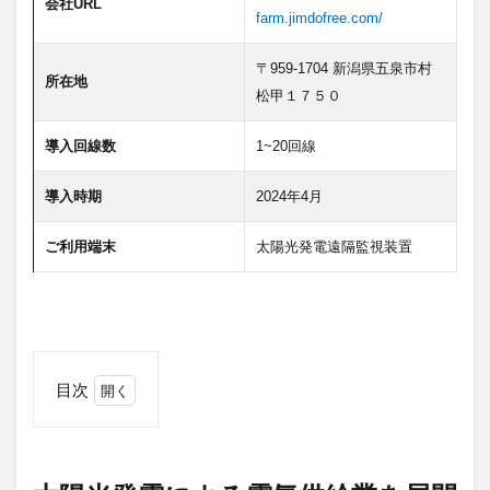
会社URL
デジタルツイン
デジタルサイネージ
farm.jimdofree.com/
タブレット
タイムラプス
センサー
〒959-1704 新潟県五泉市村
所在地
アルコールチェック
セキュリティ
松甲１７５０
スマート農業
スマートメーター
ゲートウェイ
導入回線数
1~20回線
クラウドWi-Fi
キャッシュレス決済
カメラ
おすすめ
エンジン監視
飲食店
導入時期
2024年4月
ご利用端末
太陽光発電遠隔監視装置
検索
目次
1
太
陽
光