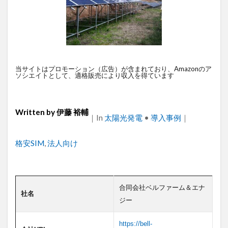
衛星通信
電気設備管理
量子コンピュータ
遠隔監視
遠隔操作
道路管理
運送業
農業
車両管理
訪問介護
衛星測位
海上通信
蓄電池
絶縁監視
神プラン
当サイトはプロモーション（広告）が含まれており、Amazonのア
監視カメラ
物流
災害監視
災害対策
ソシエイトとして、適格販売により収入を得ています
火山監視
温度管理
モバイルルーター
ビルメンテナンス
Android
MES
VPN
Written by
伊藤 裕輔
｜
Categories
In
太陽光発電
•
導入事例
｜
Starlink
SpaceX
SmartLogger
RTK
PQC移行
Pixel
NFC
NA02
LPWA
Tags
格安SIM
,
法人向け
アパレル
iPhone
iPad
IoT
ICT
HUAWEI
GNSS
DX
BIM
au
Wi-Fi
アプリ開発
バッテリー監視
合同会社ベルファーム＆エナ
社名
ジー
センサーカメラ
バス
ネットワーク
ドローン
トレイルカメラ
トイレ
https://bell-