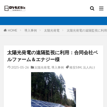
比較
固定IP
IoT
無制限
ロケットモバイル
カテゴリ
HOME
導入事例
太陽光発電
太陽光発電の遠隔監視に利用
タグ
太陽光発電の遠隔監視に利用：合同会社ベ
AI
土木工事
格安SIM
映像伝送
ルファーム＆エナジー様
建設業
建築現場
実証実験
太陽光発電
2025-05-26
太陽光発電
,
導入事例
格安SIM
,
法人向け
大手キャリア
大容量プラン
固定IP
水道工事
卸売業
医療・福祉
動画解析
写真測量
再生エネルギー
光回線
レーザー測量
ルーター
リモートワーク
業務効率化
法人向け
ホームルーター