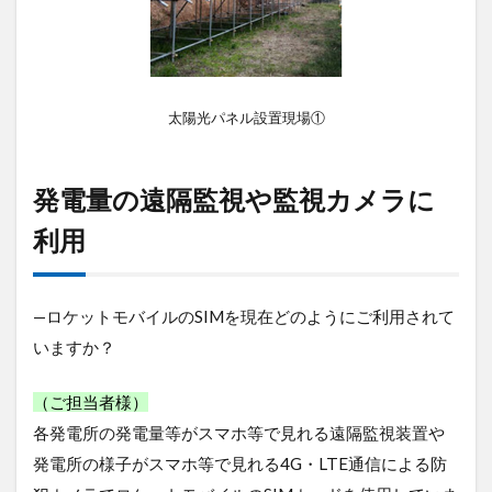
や
監
視
カ
メ
ラ
太陽光パネル設置現場①
に
利
用
発電量の遠隔監視や監視カメラに
3
コ
利用
ン
ソ
ー
ル
—ロケットモバイルのSIMを現在どのようにご利用されて
か
いますか？
ら
簡
単
（ご担当者様）
注
各発電所の発電量等がスマホ等で見れる遠隔監視装置や
文
発電所の様子がスマホ等で見れる4G・LTE通信による防