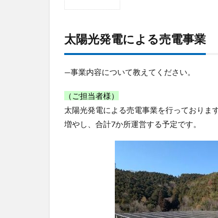
1
太
陽
太陽光発電による売電事業
光
発
電
に
—事業内容について教えてください。
よ
る
（ご担当者様）
売
太陽光発電による売電事業を行っております
電
事
増やし、合計7か所運営する予定です。
業
2
発
電
量
や
設
備