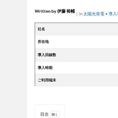
Written by
伊藤 裕輔
｜
Categories
In
太陽光発電
•
導入
社名
所在地
導入回線数
導入時期
ご利用端末
目次