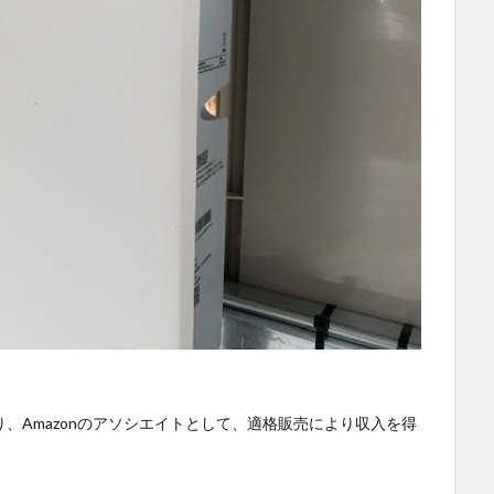
SS
DX
BIM
au
Wi-Fi
アプリ開発
バッテリー監視
ワーク
ドローン
トレイルカメラ
トイレ
デジタルツイン
ジ
タブレット
タイムラプス
センサー
アルコールチェック
スマートメーター
ゲートウェイ
クラウドWi-Fi
キャッシュレス
ンジン監視
飲食店
検索
、Amazonのアソシエイトとして、適格販売により収入を得