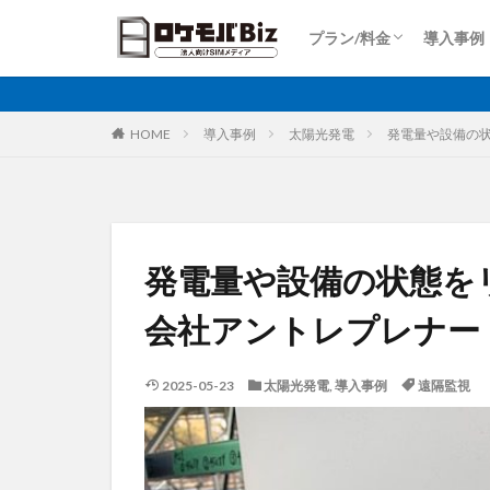
Dプラン
Aプラン
Sプラン
Rプラン
ロケットモバイルZ
上り専用プラン
大容量プラン
プラン/料金
導入事例
比較
固定IP
IoT
Dプラン
Aプラン
Sプラン
Rプラン
ロケットモバイルZ
上り専用プラン
大容量プラン
カテゴリ
HOME
導入事例
太陽光発電
発電量や設備の
タグ
AI
土木工事
発電量や設備の状態を
大手キャリア
会社アントレプレナー
再生エネルギー
ホームルーター
2025-05-23
太陽光発電
,
導入事例
遠隔監視
運送業
農業
監視カメラ
ビルメンテナンス
PQC移行
Pix