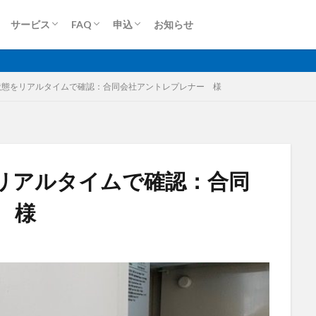
ロケットモバイル(個人)
ロケットモバイルZ
端末買取(法人)
端末買取(個人)
Dプラン
Aプラン
Sプラン
Rプラン
ロケットモバイルZ
上り専用プラン
大容量プラン
法人申込
個人申込
サービス
FAQ
申込
お知らせ
無制限
ロケットモバイル
ロケットモバイル(個人)
ロケットモバイルZ
端末買取(法人)
端末買取(個人)
Dプラン
Aプラン
Sプラン
Rプラン
ロケットモバイルZ
上り専用プラン
大容量プラン
法人申込
個人申込
状態をリアルタイムで確認：合同会社アントレプレナー 様
格安SIM
映像伝送
建設業
建築現場
実証実験
太
リアルタイムで確認：合同
大容量プラン
固定IP
水道工事
卸売業
医療・福祉
動
 様
光回線
レーザー測量
ルーター
リモートワーク
業務効率
衛星通信
電気設備管理
量子コンピュータ
遠隔監視
遠隔
車両管理
訪問介護
衛星測位
海上通信
蓄電池
絶
物流
災害監視
災害対策
火山監視
温度管理
モバイルル
Android
MES
VPN
Starlink
SpaceX
SmartLogger
el
NFC
NA02
LPWA
アパレル
iPhone
iPad