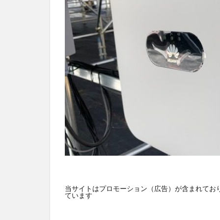
HUAWEI
GN
バス
ネット
デジタルサイネー
スマート農業
おすすめ
エ
当サイトはプロモーション（広告）が含まれており
ています