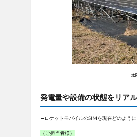
の
状
態
を
リ
ア
ル
タ
イ
ム
で
確
太
認
3
発電量や設備の状態をリア
同
業
者
の
—ロケットモバイルのSIMを現在どのよう
推
薦
（ご担当者様）