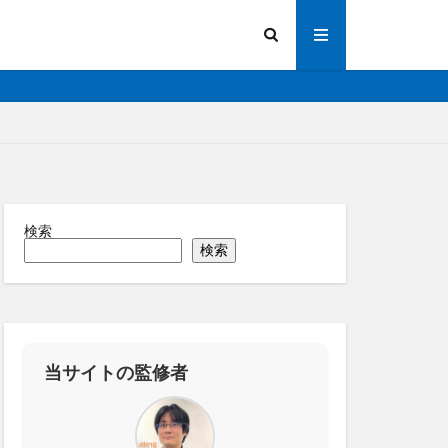
検索
陽光発電
検索
画解析
写真測量
化
法人向け
操作
道路管理
縁監視
神プラン
当サイトの監修者
ーター
RTK
IoT
ICT