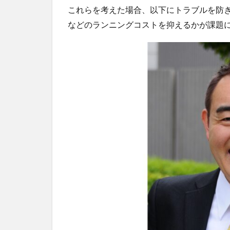
これらを考えた場合、以下にトラブルを防
2
などのランニングコストを抑えるかが課題
オ
ン
ラ
イ
ン
出
力
制
御
の
通
信
に
利
用
3
低
速・
使い