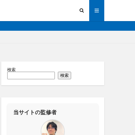
検索
陽光発電
検索
画解析
写真測量
化
法人向け
操作
道路管理
縁監視
神プラン
当サイトの監修者
ーター
RTK
IoT
ICT