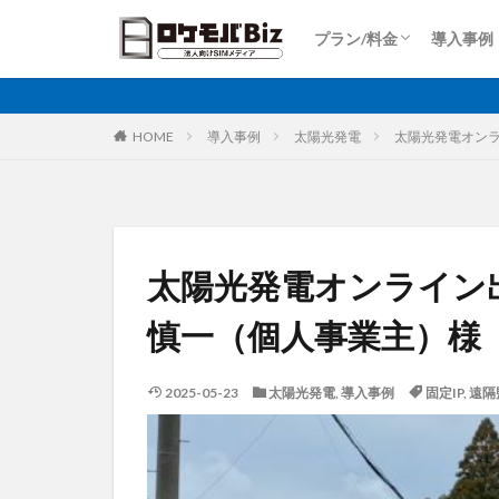
Dプラン
Aプラン
Sプラン
Rプラン
ロケットモバイルZ
上り専用プラン
大容量プラン
プラン/料金
導入事例
比較
固定IP
IoT
Dプラン
Aプラン
Sプラン
Rプラン
ロケットモバイルZ
上り専用プラン
大容量プラン
カテゴリ
HOME
導入事例
太陽光発電
太陽光発電オン
タグ
AI
土木工事
太陽光発電オンライン
大手キャリア
慎一（個人事業主）様
再生エネルギー
ホームルーター
2025-05-23
太陽光発電
,
導入事例
固定IP
,
遠隔
運送業
農業
監視カメラ
ビルメンテナンス
PQC移行
Pix