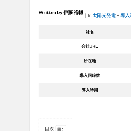
Written by
伊藤 裕輔
｜
Categories
In
太陽光発電
•
導入
社名
会社URL
所在地
導入回線数
導入時期
目次