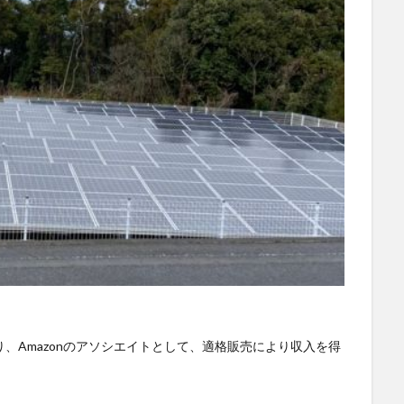
SS
DX
BIM
au
Wi-Fi
アプリ開発
バッテリー監視
ワーク
ドローン
トレイルカメラ
トイレ
デジタルツイン
ジ
タブレット
タイムラプス
センサー
アルコールチェック
スマートメーター
ゲートウェイ
クラウドWi-Fi
キャッシュレス
ンジン監視
飲食店
検索
、Amazonのアソシエイトとして、適格販売により収入を得