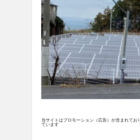
HUAWEI
GN
バス
ネット
デジタルサイネー
スマート農業
おすすめ
エ
当サイトはプロモーション（広告）が含まれており
ています