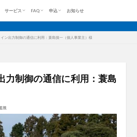
ロケットモバイル(個人)
ロケットモバイルZ
端末買取(法人)
端末買取(個人)
Dプラン
Aプラン
Sプラン
Rプラン
ロケットモバイルZ
上り専用プラン
大容量プラン
法人申込
個人申込
サービス
FAQ
申込
お知らせ
無制限
ロケットモバイル
ロケットモバイル(個人)
ロケットモバイルZ
端末買取(法人)
端末買取(個人)
Dプラン
Aプラン
Sプラン
Rプラン
ロケットモバイルZ
上り専用プラン
大容量プラン
法人申込
個人申込
ライン出力制御の通信に利用：蓑島慎一（個人事業主）様
格安SIM
映像伝送
建設業
建築現場
実証実験
太
出力制御の通信に利用：蓑島
大容量プラン
固定IP
水道工事
卸売業
医療・福祉
動
光回線
レーザー測量
ルーター
リモートワーク
業務効率
衛星通信
電気設備管理
量子コンピュータ
遠隔監視
遠隔
監視
車両管理
訪問介護
衛星測位
海上通信
蓄電池
絶
物流
災害監視
災害対策
火山監視
温度管理
モバイルル
Android
MES
VPN
Starlink
SpaceX
SmartLogger
el
NFC
NA02
LPWA
アパレル
iPhone
iPad