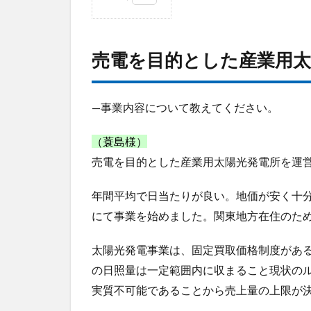
1
売
電
売電を目的とした産業用太
を
目
的
と
—事業内容について教えてください。
し
た
（蓑島様）
産
売電を目的とした産業用太陽光発電所を運
業
用
太
年間平均で日当たりが良い。地価が安く十
陽
にて事業を始めました。関東地方在住のた
光
発
太陽光発電事業は、固定買取価格制度がある
電
所
の日照量は一定範囲内に収まること現状の
を
実質不可能であることから売上量の上限が
運
営