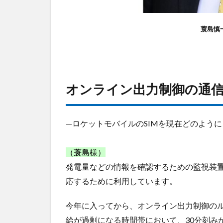
放
題・
蓑島慎
安価
オンライン出力制御の通
—ロケットモバイルのSIMを現在どのよう
（蓑島様）
発電量などの情報を確認するための監視装
応するために利用しています。
今年に入ってから、オンライン出力制御のル
給が過剰になる時間帯において、30分刻み