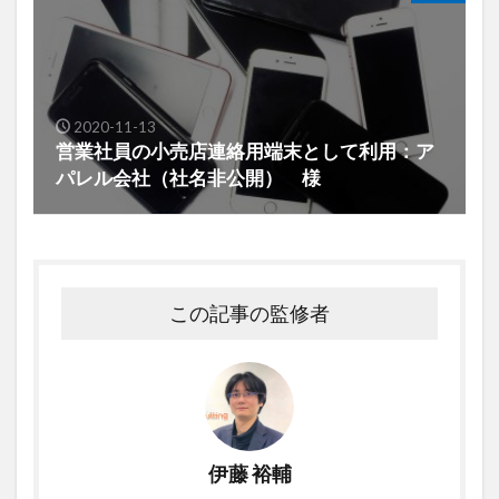
2020-11-13
営業社員の小売店連絡用端末として利用：ア
パレル会社（社名非公開） 様
この記事の監修者
伊藤 裕輔