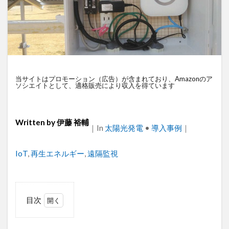
衛星通信
電気設備管理
量子コンピュータ
遠隔監視
遠隔操作
道路管理
運送業
農業
車両管理
訪問介護
衛星測位
海上通信
蓄電池
絶縁監視
神プラン
監視カメラ
物流
災害監視
災害対策
当サイトはプロモーション（広告）が含まれており、Amazonのア
ソシエイトとして、適格販売により収入を得ています
火山監視
温度管理
モバイルルーター
ビルメンテナンス
Android
MES
VPN
Starlink
SpaceX
SmartLogger
RTK
Written by
伊藤 裕輔
｜
Categories
In
太陽光発電
•
導入事例
｜
PQC移行
Pixel
NFC
NA02
LPWA
Tags
IoT
,
再生エネルギー
,
遠隔監視
アパレル
iPhone
iPad
IoT
ICT
HUAWEI
GNSS
DX
BIM
au
Wi-Fi
アプリ開発
バッテリー監視
目次
センサーカメラ
バス
ネットワーク
1
ドローン
トレイルカメラ
トイレ
姫