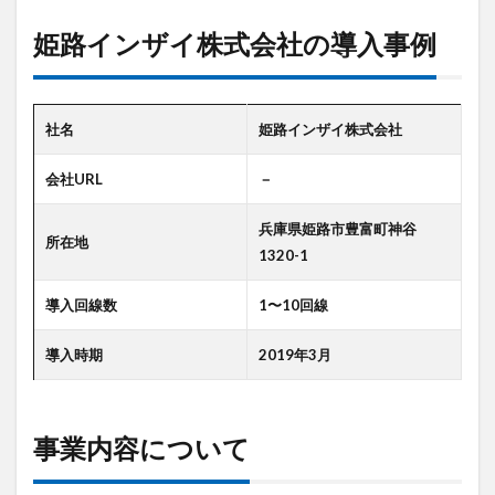
路
デジタルツイン
デジタルサイネージ
イ
姫路インザイ株式会社の導入事例
タブレット
タイムラプス
センサー
ン
ザ
アルコールチェック
セキュリティ
イ
株
スマート農業
スマートメーター
ゲートウェイ
社名
姫路インザイ株式会社
式
クラウドWi-Fi
キャッシュレス決済
カメラ
会
会社URL
社
－
おすすめ
エンジン監視
飲食店
の
導
兵庫県姫路市豊富町神谷
所在地
入
検索
1320-1
事
例
導入回線数
1〜10回線
2
事
導入時期
2019年3月
業
内
容
に
事業内容について
つ
い
て