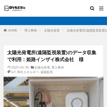
比較
固定IP
IoT
無制限
ロケットモバイル
カテゴリ
HOME
導入事例
太陽光発電
太陽光発電所(遠隔監視装置
タグ
太陽光発電所(遠隔監視装置)のデータ収集
AI
土木工事
格安SIM
映像伝送
で利用：姫路インザイ株式会社 様
建設業
建築現場
実証実験
太陽光発電
2025-05-30
太陽光発電
,
導入事例
IoT
,
再生エネルギー
,
遠隔監視
大手キャリア
大容量プラン
固定IP
水道工事
卸売業
医療・福祉
動画解析
写真測量
再生エネルギー
光回線
レーザー測量
ルーター
リモートワーク
業務効率化
法人向け
ホームルーター