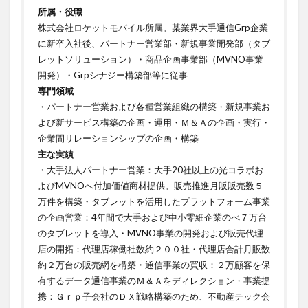
所属・役職
株式会社ロケットモバイル所属。某業界大手通信Grp企業
に新卒入社後、パートナー営業部・新規事業開発部（タブ
レットソリューション）・商品企画事業部（MVNO事業
開発）・Grpシナジー構築部等に従事
専門領域
・パートナー営業および各種営業組織の構築・新規事業お
よび新サービス構築の企画・運用・Ｍ＆Ａの企画・実行・
企業間リレーションシップの企画・構築ㅤㅤㅤㅤㅤㅤㅤㅤ
主な実績
・大手法人パートナー営業：大手20社以上の光コラボお
よびMVNOへ付加価値商材提供。販売推進月販販売数５
万件を構築・タブレットを活用したプラットフォーム事業
の企画営業：4年間で大手および中小零細企業のべ７万台
のタブレットを導入・MVNO事業の開発および販売代理
店の開拓：代理店稼働社数約２００社・代理店合計月販数
約２万台の販売網を構築・通信事業の買収：２万顧客を保
有するデータ通信事業のＭ＆Ａをディレクション・事業提
携：Ｇｒｐ子会社のＤＸ戦略構築のため、不動産テック会