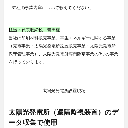
—御社の事業内容について教えてください。
3
太陽
光発
電所
担当：代表取締役 青田様
（遠
隔監
当社は印刷材料販売事業、再生エネルギーに関する事業
視装
（売電事業・太陽光発電所設置販売事業・太陽光発電所
置）
のデ
保守管理事業）、太陽光発電所専門除草事業の3つの事業
ータ
を行っております。
収集
で使
用
4
太陽光発電所設置現場
コス
ト
安、
安定
太陽光発電所（遠隔監視装置）のデ
して
デー
ータ収集で使用
タ収