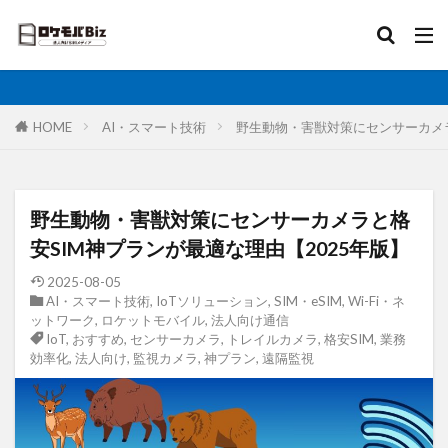
比較
固定IP
IoT
無制限
ロケットモバイル
カテゴリ
HOME
AI・スマート技術
野生動物・害獣対策にセンサーカメラ
タグ
野生動物・害獣対策にセンサーカメラと格
AI
土木工事
格安SIM
映像伝送
安SIM神プランが最適な理由【2025年版】
建設業
建築現場
実証実験
太陽光発電
2025-08-05
AI・スマート技術
,
IoTソリューション
,
SIM・eSIM
,
Wi-Fi・ネ
大手キャリア
大容量プラン
固定IP
ットワーク
,
ロケットモバイル
,
法人向け通信
水道工事
卸売業
医療・福祉
動画解析
IoT
,
おすすめ
,
センサーカメラ
,
トレイルカメラ
,
格安SIM
,
業務
効率化
,
法人向け
,
監視カメラ
,
神プラン
,
遠隔監視
写真測量
再生エネルギー
光回線
レーザー測量
ルーター
リモートワーク
業務効率化
法人向け
ホームルーター