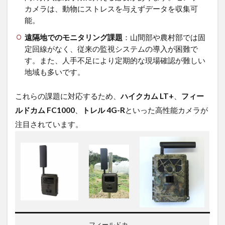
基準
カメラは、動物にストレスを与えずデータを収集可
3
能。
ロ
遠隔地でのモニタリング課題
：山間部や農村部では固
ケ
定回線がなく、従来の監視システムの導入が困難で
ッ
ト
す。また、人手不足により定期的な現場確認が難しい
モ
地域も多いです。
バ
イ
これらの課題に対応するため、
ハイクカム LT+
、
フィー
ル
神
ルドカム FC1000
、
トレル 4G-R
といった高性能カメラが
プ
注目されています。
ラ
ン
が
セ
ン
サ
ー
カ
メ
ラ
に
フィールドカ