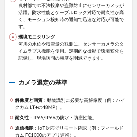
農村部での不法投棄や盗難防止にセンサーカメラが
活躍。防水性能とケーブルロック対応で耐久性が高
く、モーション検知時の通知で迅速な対応が可能で
す。
環境モニタリング
河川の水位や積雪量の観測に、センサーカメラのタ
イムラプス機能を使用。定期的な撮影で環境変化を
記録し、現場訪問の頻度を削減できます。
カメラ選定の基準
解像度と画質
：動物識別に必要な高解像度（例：ハイ
クカム LT+の48MP）。
耐久性
：IP65/IP66の防水・防塵性能。
通信機能
：IoT対応でリモート確認（例：フィールド
カム FC1000のアプリ連携）。