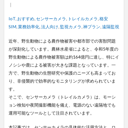
デジタルツイン
デジタルサイネージ
｜
タブレット
タイムラプス
センサー
Tags
IoT
,
おすすめ
,
センサーカメラ
,
トレイルカメラ
,
格安
アルコールチェック
セキュリティ
SIM
,
業務効率化
,
法人向け
,
監視カメラ
,
神プラン
,
遠隔監視
スマート農業
スマートメーター
ゲートウェイ
クラウドWi-Fi
キャッシュレス決済
カメラ
近年、野生動物による農作物被害や都市部での害獣問題
が深刻化しています。農林水産省によると、令和5年度の
おすすめ
エンジン監視
飲食店
野生動物による農作物被害額は約164億円に達し、特にイ
ノシシや鹿による被害が大きな課題となっています。一
検索
方で、野生動物の生態研究や保護のニーズも高まってお
り、非侵襲的で効率的なモニタリングが求められていま
す。
そこで、センサーカメラ（トレイルカメラ）は、モーシ
ョン検知や夜間撮影機能を備え、電源のない遠隔地でも
運用可能なツールとして注目されています。
本記事では、センサーカメラの具体的な活用方法と、ロ