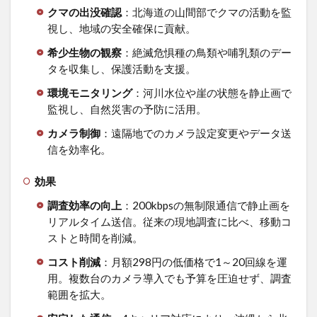
クマの出没確認
：北海道の山間部でクマの活動を監
視し、地域の安全確保に貢献。
希少生物の観察
：絶滅危惧種の鳥類や哺乳類のデー
タを収集し、保護活動を支援。
環境モニタリング
：河川水位や崖の状態を静止画で
監視し、自然災害の予防に活用。
カメラ制御
：遠隔地でのカメラ設定変更やデータ送
信を効率化。
効果
調査効率の向上
：200kbpsの無制限通信で静止画を
リアルタイム送信。従来の現地調査に比べ、移動コ
ストと時間を削減。
コスト削減
：月額298円の低価格で1～20回線を運
用。複数台のカメラ導入でも予算を圧迫せず、調査
範囲を拡大。