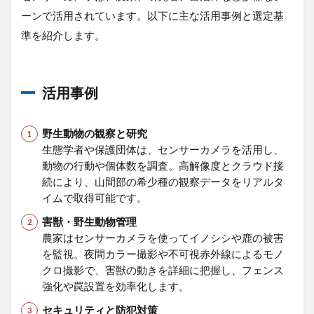
ーンで活用されています。以下に主な活用事例と選定基
5
ま
準を紹介します。
と
め
活用事例
野生動物の観察と研究
生態学者や保護団体は、センサーカメラを活用し、
動物の行動や個体数を調査。高解像度とクラウド接
続により、山間部の希少種の観察データをリアルタ
イムで取得可能です。
害獣・野生動物管理
農家はセンサーカメラを使ってイノシシや鹿の被害
を監視。夜間カラー撮影や不可視赤外線によるモノ
クロ撮影で、害獣の動きを詳細に把握し、フェンス
強化や罠設置を効率化します。
セキュリティと防犯対策