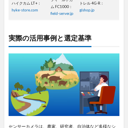
最
ハイクカム LT+：
トレル 4G-R：
ム FC1000：
適
hyke-store.com
gishop.jp
field-server.jp
な
理
由
4
実際の活用事例と選定基準
導
入
事
例
4.1
主な
用途
と効
果
4.2
神プ
ラン
選択
の理
センサーカメラは、農家、研究者、自治体など多様なシ
由