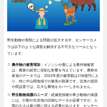
理由
2
実
際
の
活
用
事
野生動物や害獣による問題が拡大する中、センサーカメ
例
と
ラは以下のような課題を解決する不可欠なツールとなっ
選
ています。
定
基
準
農作物の被害増加
：イノシシや鹿による農作物被害
は、農家の経営に深刻な影響を与えています。農林水
2.1
産省のデータでは、2022年度の被害額は158億円に上
活用
り、特に中山間地域での被害が顕著です。従来の巡回
事例
や罠設置では、広大な農地をカバーしきれません。
2.2
カメ
野生動物保護のニーズ
：絶滅危惧種や希少動物の保護
ラ選
には、行動や生息地の詳細なデータが必要ですが、人
定の
間の介入は最小限に抑える必要があります。センサー