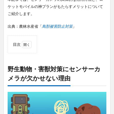
ケットモバイルの神プランがもたらすメリットについて
ご紹介します。
出典：農林水産省「
鳥獣被害防止対策
」
目次
1
野生
動
物・
野生動物・害獣対策にセンサーカ
害獣
対策
メラが欠かせない理由
にセ
ンサ
ーカ
メラ
が欠
かせ
ない