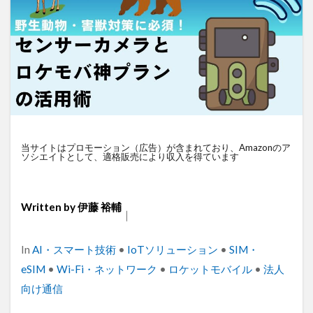
衛星通信
電気設備管理
量子コンピュータ
遠隔監視
遠隔操作
道路管理
運送業
農業
車両管理
訪問介護
衛星測位
海上通信
蓄電池
絶縁監視
神プラン
監視カメラ
物流
災害監視
災害対策
火山監視
温度管理
モバイルルーター
ビルメンテナンス
Android
MES
VPN
当サイトはプロモーション（広告）が含まれており、Amazonのア
ソシエイトとして、適格販売により収入を得ています
Starlink
SpaceX
SmartLogger
RTK
PQC移行
Pixel
NFC
NA02
LPWA
Written by
伊藤 裕輔
アパレル
iPhone
iPad
IoT
ICT
｜
HUAWEI
GNSS
DX
BIM
au
Categories
In
AI・スマート技術
•
IoTソリューション
•
SIM・
Wi-Fi
アプリ開発
バッテリー監視
eSIM
•
Wi-Fi・ネットワーク
•
ロケットモバイル
•
法人
センサーカメラ
バス
ネットワーク
向け通信
ドローン
トレイルカメラ
トイレ