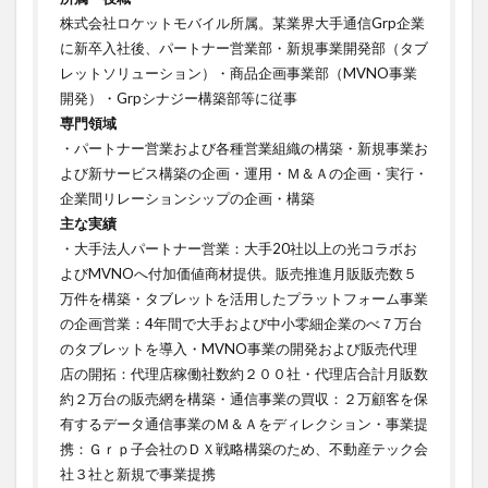
株式会社ロケットモバイル所属。某業界大手通信Grp企業
に新卒入社後、パートナー営業部・新規事業開発部（タブ
レットソリューション）・商品企画事業部（MVNO事業
開発）・Grpシナジー構築部等に従事
専門領域
・パートナー営業および各種営業組織の構築・新規事業お
よび新サービス構築の企画・運用・Ｍ＆Ａの企画・実行・
企業間リレーションシップの企画・構築ㅤㅤㅤㅤㅤㅤㅤㅤ
主な実績
・大手法人パートナー営業：大手20社以上の光コラボお
よびMVNOへ付加価値商材提供。販売推進月販販売数５
万件を構築・タブレットを活用したプラットフォーム事業
の企画営業：4年間で大手および中小零細企業のべ７万台
のタブレットを導入・MVNO事業の開発および販売代理
店の開拓：代理店稼働社数約２００社・代理店合計月販数
約２万台の販売網を構築・通信事業の買収：２万顧客を保
有するデータ通信事業のＭ＆Ａをディレクション・事業提
携：Ｇｒｐ子会社のＤＸ戦略構築のため、不動産テック会
社３社と新規で事業提携