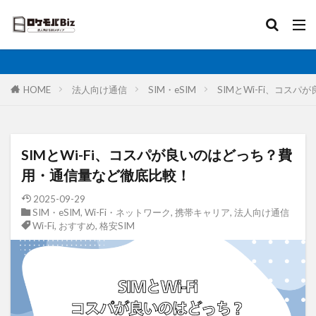
比較
固定IP
IoT
無制限
ロケットモバイル
カテゴリ
HOME
法人向け通信
SIM・eSIM
SIMとWi-Fi、コス
タグ
SIMとWi-Fi、コスパが良いのはどっち？費
AI
土木工事
格安SIM
映像伝送
用・通信量など徹底比較！
建設業
建築現場
実証実験
太陽光発電
2025-09-29
SIM・eSIM
,
Wi-Fi・ネットワーク
,
携帯キャリア
,
法人向け通信
大手キャリア
大容量プラン
固定IP
Wi-Fi
,
おすすめ
,
格安SIM
水道工事
卸売業
医療・福祉
動画解析
写真測量
再生エネルギー
光回線
レーザー測量
ルーター
リモートワーク
業務効率化
法人向け
ホームルーター