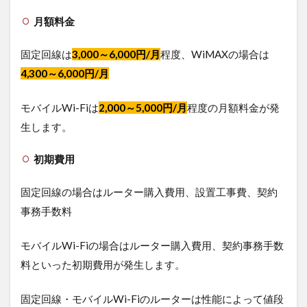
向
け
月額料金
Wi-
Fiな
固定回線は
3,000～6,000円/月
程度、WiMAXの場合は
ら
ロ
4,300～6,000円/月
ケ
モ
モバイルWi-Fiは
2,000～5,000円/月
程度の月額料金が発
バ
Wi-
生します。
Fi
初期費用
固定回線の場合はルーター購入費用、設置工事費、契約
事務手数料
モバイルWi-Fiの場合はルーター購入費用、契約事務手数
料といった初期費用が発生します。
固定回線・モバイルWi-Fiのルーターは性能によって値段