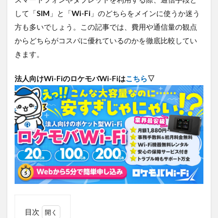
デジタルツイン
デジタルサイネージ
して「
SIM
」と「
Wi-Fi
」のどちらをメインに使うか迷う
タブレット
タイムラプス
センサー
方も多いでしょう。この記事では、費用や通信量の観点
アルコールチェック
セキュリティ
からどちらがコスパに優れているのかを徹底比較してい
スマート農業
スマートメーター
ゲートウェイ
きます。
クラウドWi-Fi
キャッシュレス決済
カメラ
法人向けWi-FiのロケモバWi-Fiは
こちら
▽
おすすめ
エンジン監視
飲食店
検索
目次