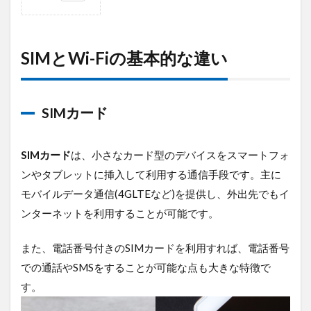
1
SIM
と
Wi-
SIMとWi-Fiの基本的な違い
Fiの
基
本
的
SIMカード
な
違
い
SIMカード
は、小さなカード型のデバイスをスマートフォ
1.1
ンやタブレットに挿入して利用する通信手段です。主に
SIM
モバイルデータ通信(4GLTEなど)を提供し、外出先でもイ
カー
ド
ンターネットを利用することが可能です。
1.2
Wi-Fi
また、電話番号付きのSIMカードを利用すれば、電話番号
での通話やSMSをすることが可能な点も大きな特徴で
2
費
す。
用
面