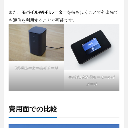
較
3.1
また、
モバイルWi-Fiルーター
を持ち歩くことで外出先で
SIM
も通信を利用することが可能です。
カー
ドの
通信
量
3.2
Wi-Fi
の通
信料
Wi-Fiルーターのイメージ
4
モバイルWi-Fiルーターのイ
コ
メージ
ス
パ
の
観
費用面での比較
点
で
の
比