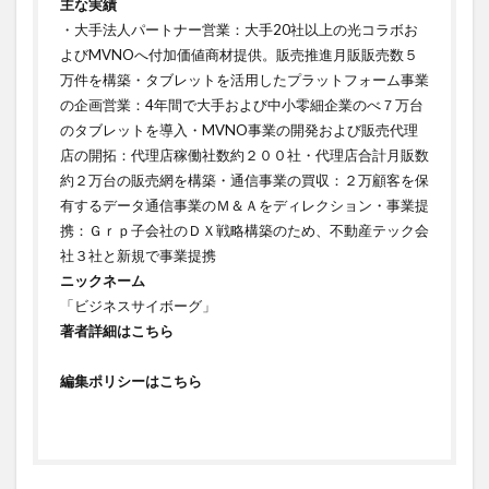
主な実績
・大手法人パートナー営業：大手20社以上の光コラボお
よびMVNOへ付加価値商材提供。販売推進月販販売数５
万件を構築・タブレットを活用したプラットフォーム事業
の企画営業：4年間で大手および中小零細企業のべ７万台
のタブレットを導入・MVNO事業の開発および販売代理
店の開拓：代理店稼働社数約２００社・代理店合計月販数
約２万台の販売網を構築・通信事業の買収：２万顧客を保
有するデータ通信事業のＭ＆Ａをディレクション・事業提
携：Ｇｒｐ子会社のＤＸ戦略構築のため、不動産テック会
社３社と新規で事業提携
ニックネーム
「ビジネスサイボーグ」
著者詳細はこちら
編集ポリシーはこちら