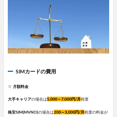
較
4.1
SIM
カー
ドの
コス
パが
良い
場合
4.2
Wi-Fi
のコ
スパ
SIMカードの費用
が良
い場
合
月額料金
5
どち
大手キャリア
の場合は
5,000～7,000円/月
程度
らを
選ぶ
格安SIM(MVNO)
の場合は
200～3,000円/月
程度の料金が
べ