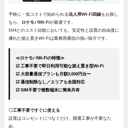
手軽に・低コストで始められる
法人用Wi-Fi回線
をお探し
なら、
ロケモバWi-Fi
が最適です。
SIMとのコスト比較においても、安定性と設置の自由度に
優れた据え置きWi-Fiは業務用通信の強い味方です。
≪ロケモバWi-Fiの特徴≫
☑ 工事不要で即日利用可能な据え置き型Wi-Fi
☑ 大容量通信プランも月額3,000円台〜
☑ 通信制限なし／エリアも全国対応
☑ SIM不要で複数端末に簡単共有
〇工事不要ですぐに使える
設置はコンセントにつなぐだけ。開通工事が不要なた
め、