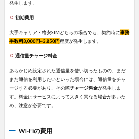
き？
発生します。
5.1
初期費用
SIM
カー
ドが
大手キャリア・格安SIMどちらの場合でも、契約時に
事務
おす
手数料3,000円~3,850円
程度が発生します。
すめ
の人
通信量チャージ料金
5.2
Wi-Fi
あらかじめ設定された通信量を使い切ったものの、まだ
がお
すす
まだ通信を利用したいといった場合には、通信量をチャ
めの
ージする必要があり、その際
チャージ料金
が発生しま
人
す。料金はサービスによって大きく異なる場合が多いた
6
め、注意が必要です。
結
論
7
法
Wi-Fiの費用
人