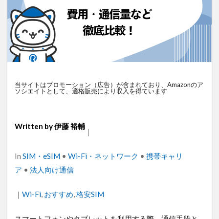
衛星通信
電気設備管理
量子コンピュータ
遠隔監視
遠隔操作
道路管理
運送業
農業
車両管理
訪問介護
衛星測位
海上通信
蓄電池
絶縁監視
神プラン
監視カメラ
物流
災害監視
災害対策
当サイトはプロモーション（広告）が含まれており、Amazonのア
火山監視
温度管理
モバイルルーター
ソシエイトとして、適格販売により収入を得ています
ビルメンテナンス
Android
MES
VPN
Starlink
SpaceX
SmartLogger
RTK
Written by
伊藤 裕輔
｜
PQC移行
Pixel
NFC
NA02
LPWA
アパレル
iPhone
iPad
IoT
ICT
Categories
In
SIM・eSIM
•
Wi-Fi・ネットワーク
•
携帯キャリ
HUAWEI
GNSS
DX
BIM
au
ア
•
法人向け通信
Wi-Fi
アプリ開発
バッテリー監視
｜
Tags
Wi-Fi
,
おすすめ
,
格安SIM
センサーカメラ
バス
ネットワーク
ドローン
トレイルカメラ
トイレ
スマートフォンやタブレットを利用する際、通信手段と