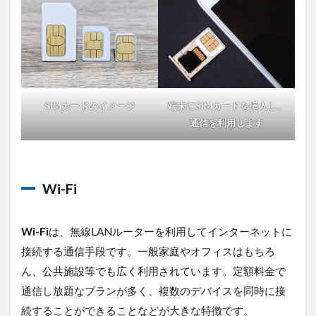
で
の
比
較
2.1
SIM
カー
SIMカードのイメージ
端末にSIMカードを挿入し、
ドの
通信を利用します
費用
2.2
Wi-Fi
の費
Wi-Fi
用
3
Wi-Fi
は、無線LANルーターを利用してインターネットに
通
信
接続する通信手段です。一般家庭やオフィスはもちろ
量
ん、公共施設等でも広く利用されています。定額料金で
で
通信し放題なプランが多く、複数のデバイスを同時に接
の
比
続することができることなどが大きな特徴です。