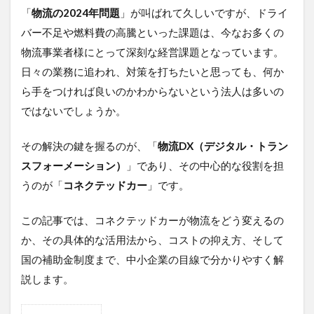
デジタルツイン
デジタルサイネージ
「
物流の2024年問題
」が叫ばれて久しいですが、ドライ
バー不足や燃料費の高騰といった課題は、今なお多くの
タブレット
タイムラプス
センサー
物流事業者様にとって深刻な経営課題となっています。
アルコールチェック
セキュリティ
日々の業務に追われ、対策を打ちたいと思っても、何か
スマート農業
スマートメーター
ゲートウェイ
ら手をつければ良いのかわからないという法人は多いの
クラウドWi-Fi
キャッシュレス決済
カメラ
ではないでしょうか。
おすすめ
エンジン監視
飲食店
その解決の鍵を握るのが、「
物流DX（デジタル・トラン
検索
スフォーメーション）
」であり、その中心的な役割を担
うのが「
コネクテッドカー
」です。
この記事では、コネクテッドカーが物流をどう変えるの
か、その具体的な活用法から、コストの抑え方、そして
国の補助金制度まで、中小企業の目線で分かりやすく解
説します。