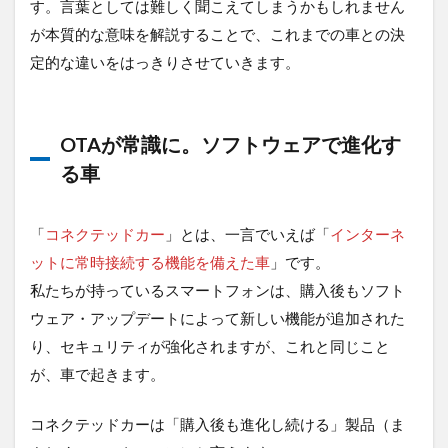
す。言葉としては難しく聞こえてしまうかもしれません
コネ
が本質的な意味を解説することで、これまでの車との決
クテ
ッド
定的な違いをはっきりさせていきます。
カー
を構
成す
る4つ
OTAが常識に。ソフトウェアで進化す
の構
成要
る車
素
2
「
コネクテッドカー
」とは、一言でいえば「
インターネ
な
ぜ、
ットに常時接続する機能を備えた車
」です。
「コ
私たちが持っているスマートフォンは、購入後もソフト
ネク
ウェア・アップデートによって新しい機能が追加された
テッ
ドカ
り、セキュリティが強化されますが、これと同じこと
ー」
が、車で起きます。
は物
流業
界で
コネクテッドカーは「購入後も進化し続ける」製品（ま
注目