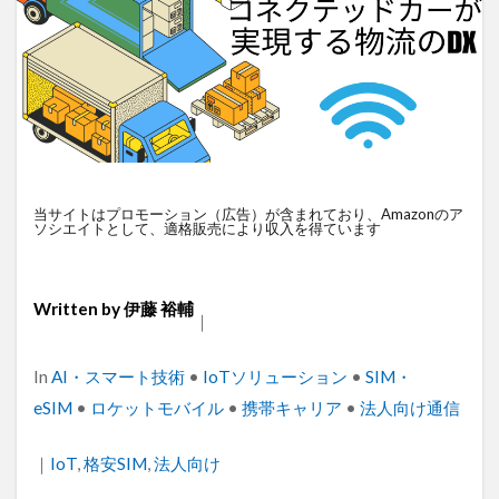
衛星通信
電気設備管理
量子コンピュータ
遠隔監視
遠隔操作
道路管理
運送業
農業
車両管理
訪問介護
衛星測位
海上通信
蓄電池
絶縁監視
神プラン
監視カメラ
物流
災害監視
災害対策
火山監視
温度管理
モバイルルーター
当サイトはプロモーション（広告）が含まれており、Amazonのア
ソシエイトとして、適格販売により収入を得ています
ビルメンテナンス
Android
MES
VPN
Starlink
SpaceX
SmartLogger
RTK
PQC移行
Pixel
NFC
NA02
LPWA
Written by
伊藤 裕輔
｜
アパレル
iPhone
iPad
IoT
ICT
HUAWEI
GNSS
DX
BIM
au
Categories
In
AI・スマート技術
•
IoTソリューション
•
SIM・
eSIM
•
ロケットモバイル
•
携帯キャリア
•
法人向け通信
Wi-Fi
アプリ開発
バッテリー監視
センサーカメラ
バス
ネットワーク
｜
Tags
IoT
,
格安SIM
,
法人向け
ドローン
トレイルカメラ
トイレ