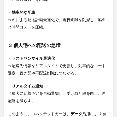
路”～
6.3
・効率的な配車
AIとビ
⇒AIによる配送計画最適化で、走行距離を削減し、燃料
ックデ
ータの
と時間コストを圧縮。
役割～
集めた
データ
３.個人宅への配送の急増
を「価
値」に
変え
・ラストワンマイル最適化
る”脳”～
⇒配送先情報をリアルタイムで更新し、効率的なルート
7
選定。置き配や再配達削減につながる。
【事
例で
わか
・リアルタイム通知
る】
⇒顧客に到着予定を自動通知し、受け取り率を向上。再
コネ
クテ
配達を減らす。
ッド
カー
このように、コネクテッドカーは、
データ活用
により物
活用