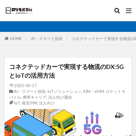
比較
固定IP
IoT
無制限
ロケットモバイル
カテゴリ
HOME
AI・スマート技術
コネクテッドカーで実現する物流のDX
タグ
コネクテッドカーで実現する物流のDX:5G
AI
土木工事
格安SIM
映像伝送
とIoTの活用方法
建設業
建築現場
実証実験
太陽光発電
2025-09-17
AI・スマート技術
,
IoTソリューション
,
SIM・eSIM
,
ロケットモ
大手キャリア
大容量プラン
固定IP
バイル
,
携帯キャリア
,
法人向け通信
水道工事
卸売業
医療・福祉
動画解析
IoT
,
格安SIM
,
法人向け
写真測量
再生エネルギー
光回線
レーザー測量
ルーター
リモートワーク
業務効率化
法人向け
ホームルーター