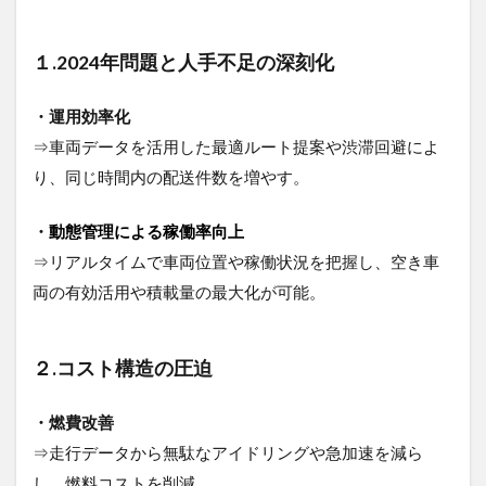
～ト
ラッ
１.2024年問題と人手不足の深刻化
クの
隅々
ま
・運用効率化
で”神
経”を
⇒車両データを活用した最適ルート提案や渋滞回避によ
通わ
り、同じ時間内の配送件数を増やす。
せる
技術
～
・
動態管理による稼働率向上
⇒リアルタイムで車両位置や稼働状況を把握し、空き車
6.2
5Gと
両の有効活用や積載量の最大化が可能。
は？
～神
経網
２.コスト構造の圧迫
を流
れる
情報
・燃費改善
を送
る”伝
⇒走行データから無駄なアイドリングや急加速を減ら
達経
し、燃料コストを削減。