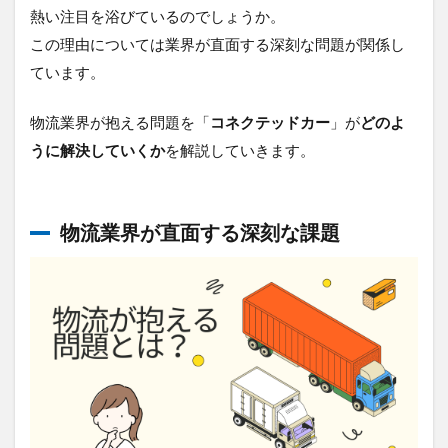
スク
熱い注目を浴びているのでしょうか。
の低
この理由については業界が直面する深刻な問題が関係し
減
ています。
4.3
ドラ
イバ
物流業界が抱える問題を「
コネクテッドカー
」が
どのよ
ーの
うに解決していくか
を解説していきます。
労働
環境
改善
と定
物流業界が直面する深刻な課題
着率
向上
4.4
顧客
満足
度の
向上
と新
たな
価値
創出