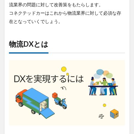
イメ
流業界の問題に対して改善策をもたらします。
ージ
コネクテッドカーはこれから物流業界に対して必須な存
7.1
在となっていくでしょう。
すべ
ての
活用
例を
物流DXとは
支え
る
「SIM
カー
ド」
の存
在
7.2
活用
例①:
業務
効率
化と
コス
ト削