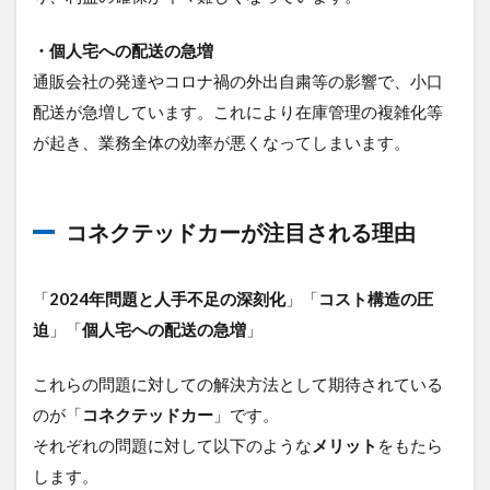
セキ
ュリ
・個人宅への配送の急増
ティ
リス
通販会社の発達やコロナ禍の外出自粛等の影響で、小口
ク
配送が急増しています。これにより在庫管理の複雑化等
5.3
が起き、業務全体の効率が悪くなってしまいます。
通信
環境
への
依存
コネクテッドカーが注目される理由
6
未
来の物
「
2024年問題と人手不足の深刻化
」「
コスト構造の圧
流を支
える
迫
」「
個人宅への配送の急増
」
「IoT」
「5G」
これらの問題に対しての解決方法として期待されている
「AI」
の役割
のが「
コネクテッドカー
」です。
6.1
それぞれの問題に対して以下のような
メリット
をもたら
IoTと
します。
は？