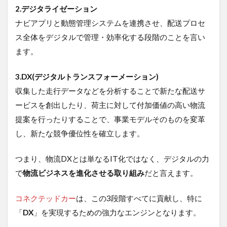
2.デジタライゼーション
術
ナビアプリと動態管理システムを連携させ、配送プロセ
8
コ
ス全体をデジタルで管理・効率化する段階のことを言い
ネ
ます。
ク
テ
ッ
3.DX(デジタルトランスフォーメーション)
ド
収集した走行データなどを分析することで新たな配送サ
カ
ー
ービスを創出したり、荷主に対して付加価値の高い物流
の
提案を行ったりすることで、事業モデルそのものを変革
実
現
し、新たな競争優位性を確立します。
に
は
つまり、物流DXとは単なるIT化ではなく、デジタルの力
ロ
ケ
で
物流ビジネスを進化させる取り組み
だと言えます。
ッ
ト
コネクテッドカー
は、この3段階すべてに貢献し、特に
モ
バ
「
DX
」を実現するための強力なエンジンとなります。
イ