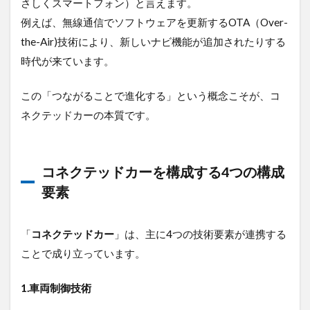
され
さしくスマートフォン）と言えます。
てい
例えば、無線通信でソフトウェアを更新するOTA（Over-
るの
the-Air)技術により、新しいナビ機能が追加されたりする
か。
時代が来ています。
2.1
物流
業界
この「つながることで進化する」という概念こそが、コ
が直
ネクテッドカーの本質です。
面す
る深
刻な
課題
コネクテッドカーを構成する4つの構成
2.2
要素
コネ
クテ
ッド
「
コネクテッドカー
」は、主に4つの技術要素が連携する
カー
が注
ことで成り立っています。
目さ
れる
1.車両制御技術
理由