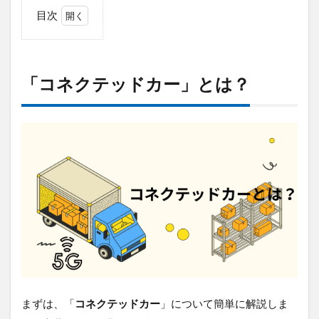
目次
1
「コ
ネク
テッ
「コネクテッドカー」とは？
ドカ
ー」
と
は？
1.1
OTA
が常
識
に。
ソフ
トウ
ェア
で進
化す
る車
まずは、「
コネクテッドカー
」について簡単に解説しま
1.2