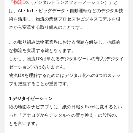
「
物流DX
（デジタルトランスフォーメーション）」と
減
は、AI・IoT・ビッグデータ・自動運転などのデジタル技
7.3
術を活用し、物流の業務プロセスやビジネスモデルを根
活用
例②:
本から変革する取り組みのことです。
安全
性の
この取り組みは物流業界における問題を解決し、持続的
向上
とコ
な物流を実現する鍵となります。
ンプ
しかし、物流DXは単なるデジタルツールの導入(デジタイ
ライ
アン
ゼーション)ではありません。
ス遵
物流DXを理解するためにはデジタル化への3つのステッ
守
プを把握することが重要です。
7.4
活用
1.デジタイゼーション
例③:
未来
紙の地図をナビアプリに、紙の日報をExcelに変えるとい
の物
った「アナログからデジタルへの置き換え」の段階のこ
流に
向け
とを言います。
た先
進技