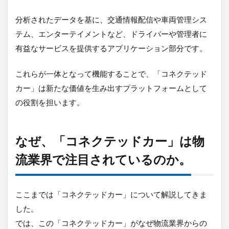
4
分析されたデータを基に、交通情報配信や車両管理シス
導
入
テム、エンターテイメントなど、ドライバーや管理者に
の
有益なサービスを提供するアプリケーション部分です。
メ
リ
ッ
これらが一体となって機能することで、「コネクテッド
ト
カー」は新たな価値を生み出すプラットフォームとして
4.1
の役割を担います。
生産
性の
向上
とコ
なぜ、「コネクテッドカー」は物
スト
流業界で注目されているのか。
削減
4.2
安全
ここまでは「コネクテッドカー」について解説してきま
性の
向上
した。
と事
では、この「コネクテッドカー」がなぜ物流業界からの
故リ