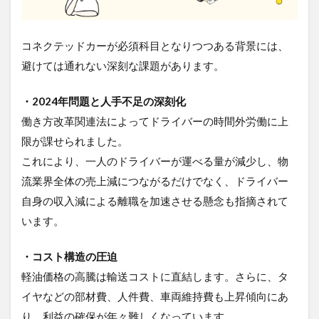
5
注
コネクテッドカーが必須科目となりつつある背景には、
意
す
避けては通れない深刻な課題があります。
べ
き
・2024年問題と人手不足の深刻化
デ
メ
働き方改革関連法によってドライバーの時間外労働に上
リ
限が課せられました。
ッ
ト
これにより、一人のドライバーが運べる量が減少し、物
と
流業界全体の売上減につながるだけでなく、ドライバー
対
策
自身の収入減による離職を加速させる懸念も指摘されて
います。
5.1
導
入・
・コスト構造の圧迫
運用
軽油価格の高騰は輸送コストに直結します。さらに、タ
コス
ト
イヤなどの部材費、人件費、車両維持費も上昇傾向にあ
5.2
り、利益の確保が年々難しくなっています。