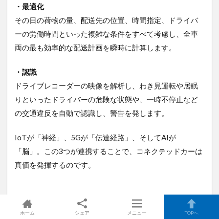
・最適化
その日の荷物の量、配送先の位置、時間指定、ドライバ
ーの労働時間といった複雑な条件をすべて考慮し、全車
両の最も効率的な配送計画を瞬時に計算します。
・認識
ドライブレコーダーの映像を解析し、わき見運転や居眠
りといったドライバーの危険な状態や、一時不停止など
の交通違反を自動で認識し、警告を発します。
IoTが「神経」、5Gが「伝達経路」、そしてAIが
「脳」。この3つが連携することで、コネクテッドカーは
真価を発揮するのです。
【事例でわかる】コネクテッドカ
ホーム
シェア
メニュー
TOPへ