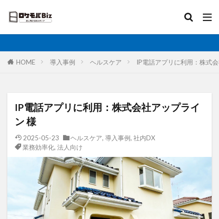
比較
固定IP
IoT
無制限
ロケットモバイル
カテゴリ
HOME
導入事例
ヘルスケア
IP電話アプリに利用：株式会
タグ
IP電話アプリに利用：株式会社アップライ
AI
土木工事
格安SIM
映像伝送
ン 様
建設業
建築現場
実証実験
太陽光発電
2025-05-23
ヘルスケア
,
導入事例
,
社内DX
業務効率化
,
法人向け
大手キャリア
大容量プラン
固定IP
水道工事
卸売業
医療・福祉
動画解析
写真測量
再生エネルギー
光回線
レーザー測量
ルーター
リモートワーク
業務効率化
法人向け
ホームルーター