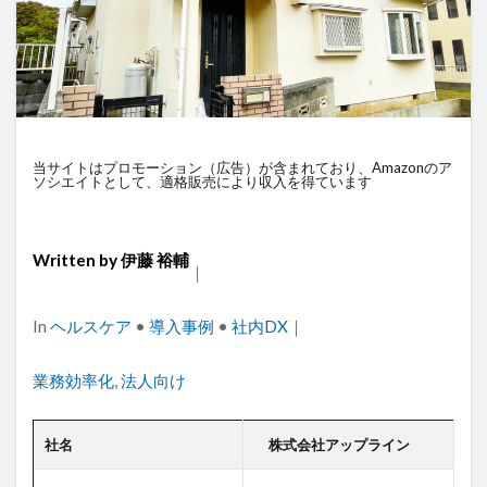
衛星通信
電気設備管理
量子コンピュータ
遠隔監視
遠隔操作
道路管理
運送業
農業
車両管理
訪問介護
衛星測位
海上通信
蓄電池
絶縁監視
神プラン
監視カメラ
物流
災害監視
災害対策
当サイトはプロモーション（広告）が含まれており、Amazonのア
ソシエイトとして、適格販売により収入を得ています
火山監視
温度管理
モバイルルーター
ビルメンテナンス
Android
MES
VPN
Starlink
SpaceX
SmartLogger
RTK
Written by
伊藤 裕輔
｜
PQC移行
Pixel
NFC
NA02
LPWA
Categories
In
ヘルスケア
•
導入事例
•
社内DX
｜
アパレル
iPhone
iPad
IoT
ICT
HUAWEI
GNSS
DX
BIM
au
Tags
業務効率化
,
法人向け
Wi-Fi
アプリ開発
バッテリー監視
センサーカメラ
バス
ネットワーク
社名
株式会社アップライン
ドローン
トレイルカメラ
トイレ