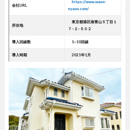
https://www.waon-
デジタルツイン
デジタルサイネージ
会社URL
nyaon.com/
タブレット
タイムラプス
センサー
東京都港区南青山５丁目１
アルコールチェック
セキュリティ
所在地
７−２−５０２
スマート農業
スマートメーター
ゲートウェイ
クラウドWi-Fi
キャッシュレス決済
カメラ
導入回線数
1~10回線
おすすめ
エンジン監視
飲食店
導入時期
2021年1月
検索