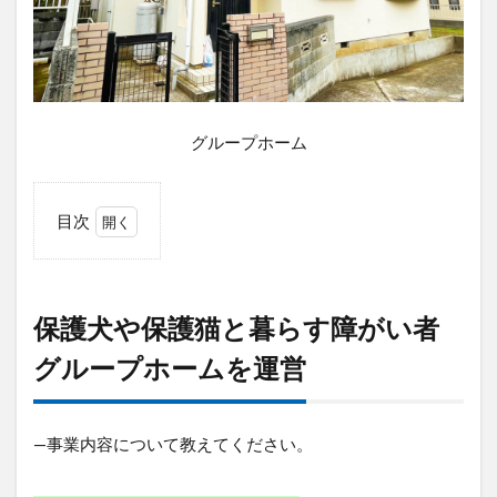
グループホーム
目次
1
保
護
犬
保護犬や保護猫と暮らす障がい者
や
保
グループホームを運営
護
猫
と
—事業内容について教えてください。
暮
ら
す