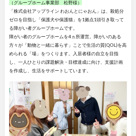
（グループホーム事業部 松野様）
障
が
「株式会社アップライン わおんとにゃおん」は、殺処分
い
ゼロを目指し「保護犬や保護猫」を1拠点1頭引き取って
者
グ
る障がい者グループホームです。
ル
障がい者のグループホームを4ヵ所運営。障がいのある
ー
プ
方々が「動物と一緒に暮らす」ことで生活の質(QOL)を高
ホ
められる「場」をつくります。入居者様の自立を目指
ー
ム
し、一人ひとりの課題解決・目標達成に向け、支援計画
を
を作成し、生活をサポートしています。
運
営
2
IP電
話
ア
プ
リ
に
利
用