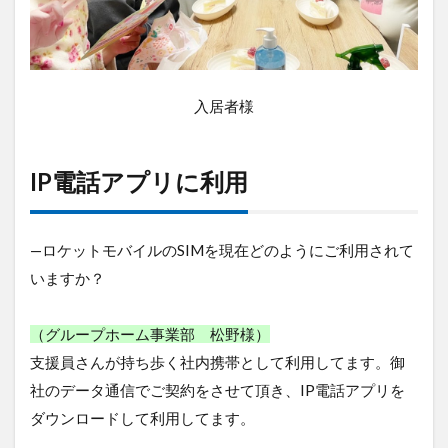
3
法人
契約
可
入居者様
能、
デー
タ通
信無
IP電話アプリに利用
制限
でコ
スパ
◎
—ロケットモバイルのSIMを現在どのようにご利用されて
いますか？
（グループホーム事業部 松野様）
支援員さんが持ち歩く社内携帯として利用してます。御
社のデータ通信でご契約をさせて頂き、IP電話アプリを
ダウンロードして利用してます。