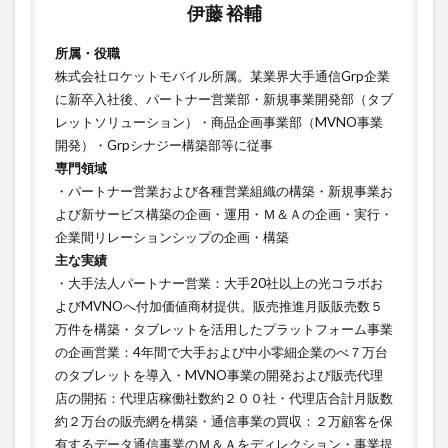
伊藤 裕輔
所属・役職
株式会社ロケットモバイル所属。某業界大手通信Grp企業
に新卒入社後、パートナー営業部・新規事業開発部（タブ
レットソリューション）・商品企画事業部（MVNO事業
開発）・Grpシナジー構築部等に従事
専門領域
・パートナー営業および各種営業組織の構築・新規事業お
よび新サービス構築の企画・運用・Ｍ＆Ａの企画・実行・
企業間リレーションシップの企画・構築ㅤㅤㅤㅤㅤㅤㅤㅤ
主な実績
・大手法人パートナー営業：大手20社以上の光コラボお
よびMVNOへ付加価値商材提供。販売推進月販販売数５
万件を構築・タブレットを活用したプラットフォーム事業
の企画営業：4年間で大手および中小零細企業のべ７万台
のタブレットを導入・MVNO事業の開発および販売代理
店の開拓：代理店稼働社数約２００社・代理店合計月販数
約２万台の販売網を構築・通信事業の買収：２万顧客を保
有するデータ通信事業のＭ＆Ａをディレクション・事業提