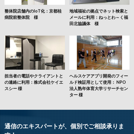
整体院店舗内のIoT化：京都桂
地域福祉の拠点でネット検索と
病院前整体院 様
メールに利用：ねっとわ～く福
田北協議体 様
担当者の電話やクライアントと
ヘルスケアアプリ開発のフィー
の連絡に利用：株式会社ケイエ
ルド検証用として使用： NPO
スシー 様
法人熟年体育大学リサーチセン
ター 様
通信のエキスパートが、個別でご相談承りま