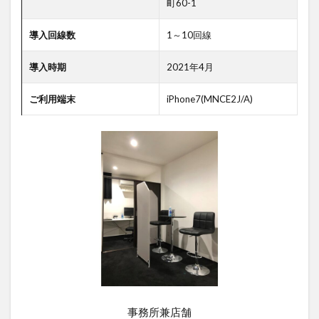
町60-1
デジタルツイン
デジタルサイネージ
タブレット
タイムラプス
センサー
導入回線数
1～10回線
アルコールチェック
セキュリティ
導入時期
2021年4月
スマート農業
スマートメーター
ゲートウェイ
ご利用端末
iPhone7(MNCE2J/A)
クラウドWi-Fi
キャッシュレス決済
カメラ
おすすめ
エンジン監視
飲食店
検索
事務所兼店舗