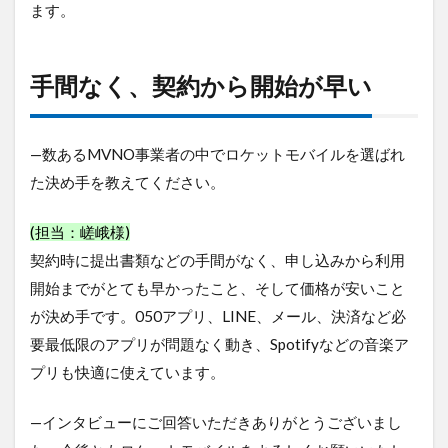
な
ます。
く、
契約
から
手間なく、契約から開始が早い
開始
が早
い
—数あるMVNO事業者の中でロケットモバイルを選ばれ
た決め手を教えてください。
(担当：嵯峨様)
契約時に提出書類などの手間がなく、申し込みから利用
開始までがとても早かったこと、そして価格が安いこと
が決め手です。050アプリ、LINE、メール、決済など必
要最低限のアプリが問題なく動き、Spotifyなどの音楽ア
プリも快適に使えています。
—インタビューにご回答いただきありがとうございまし