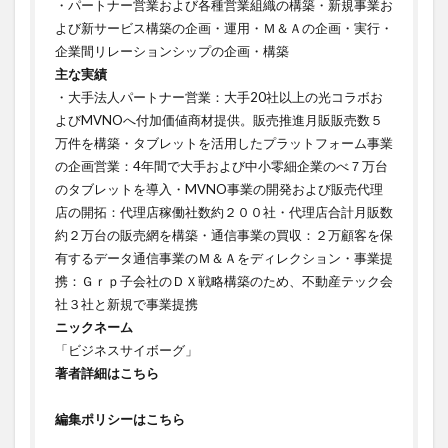
・パートナー営業および各種営業組織の構築・新規事業お
よび新サービス構築の企画・運用・Ｍ＆Ａの企画・実行・
企業間リレーションシップの企画・構築ㅤㅤㅤㅤㅤㅤㅤㅤ
主な実績
・大手法人パートナー営業：大手20社以上の光コラボお
よびMVNOへ付加価値商材提供。販売推進月販販売数５
万件を構築・タブレットを活用したプラットフォーム事業
の企画営業：4年間で大手および中小零細企業のべ７万台
のタブレットを導入・MVNO事業の開発および販売代理
店の開拓：代理店稼働社数約２００社・代理店合計月販数
約２万台の販売網を構築・通信事業の買収：２万顧客を保
有するデータ通信事業のＭ＆Ａをディレクション・事業提
携：Ｇｒｐ子会社のＤＸ戦略構築のため、不動産テック会
社３社と新規で事業提携
ニックネーム
「ビジネスサイボーグ」
著者詳細はこちら
編集ポリシーはこちら