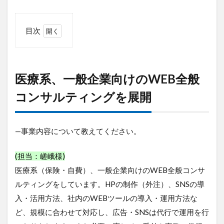
目次
1
医療
系、
一般
医療系、一般企業向けのWEB全般
企業
向け
コンサルティングを展開
の
WEB
全般
—事業内容について教えてください。
コン
サル
ティ
(担当：嵯峨様)
ング
を展
医療系（保険・自費）、一般企業向けのWEB全般コンサ
開
ルティングをしています。HPの制作（外注）、SNSの導
2
入・活用方法、社内のWEBツールの導入・運用方法な
担
ど、規模に合わせて対応し、広告・SNSは代行で運用を行
当