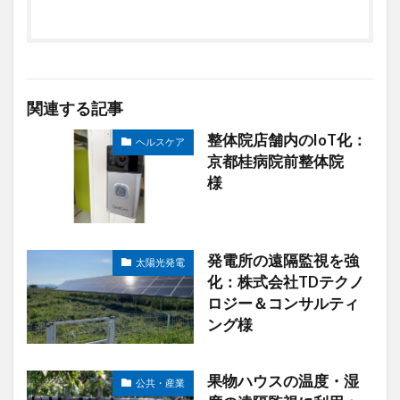
関連する記事
整体院店舗内のIoT化：
ヘルスケア
京都桂病院前整体院
様
発電所の遠隔監視を強
太陽光発電
化：株式会社TDテクノ
ロジー＆コンサルティ
ング様
果物ハウスの温度・湿
公共・産業