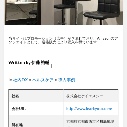
衛星通信
電気設備管理
量子コンピュータ
遠隔監視
遠隔操作
道路管理
運送業
農業
車両管理
訪問介護
衛星測位
海上通信
蓄電池
絶縁監視
神プラン
当サイトはプロモーション（広告）が含まれており、Amazonのア
監視カメラ
物流
災害監視
災害対策
ソシエイトとして、適格販売により収入を得ています
火山監視
温度管理
モバイルルーター
ビルメンテナンス
Android
MES
VPN
Written by
伊藤 裕輔
｜
Starlink
SpaceX
SmartLogger
RTK
PQC移行
Pixel
NFC
NA02
LPWA
Categories
In
社内DX
•
ヘルスケア
•
導入事例
アパレル
iPhone
iPad
IoT
ICT
HUAWEI
GNSS
DX
BIM
au
社名
株式会社ケイエスシー
Wi-Fi
アプリ開発
バッテリー監視
会社URL
http://www.ksc-kyoto.com/
センサーカメラ
バス
ネットワーク
京都府京都市西京区川島尻堀
ドローン
トレイルカメラ
トイレ
所在地