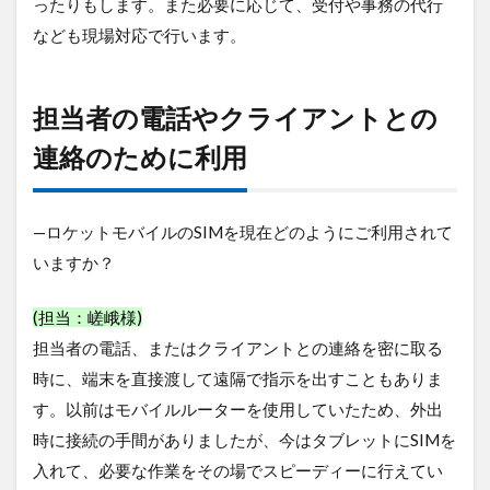
者
ったりもします。また必要に応じて、受付や事務の代行
の
なども現場対応で行います。
電
話
や
ク
担当者の電話やクライアントとの
ラ
イ
連絡のために利用
ア
ン
ト
と
—ロケットモバイルのSIMを現在どのようにご利用されて
の
いますか？
連
絡
の
(担当：嵯峨様)
た
担当者の電話、またはクライアントとの連絡を密に取る
め
に
時に、端末を直接渡して遠隔で指示を出すこともありま
利
す。以前はモバイルルーターを使用していたため、外出
用
時に接続の手間がありましたが、今はタブレットにSIMを
3
入れて、必要な作業をその場でスピーディーに行えてい
手間