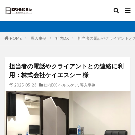
比較
固定IP
IoT
無制限
ロケットモバイル
カテゴリ
HOME
導入事例
社内DX
担当者の電話やクライアントと
タグ
担当者の電話やクライアントとの連絡に利
AI
土木工事
格安SIM
映像伝送
用：株式会社ケイエスシー 様
建設業
建築現場
実証実験
太陽光発電
2025-05-23
社内DX
,
ヘルスケア
,
導入事例
大手キャリア
大容量プラン
固定IP
水道工事
卸売業
医療・福祉
動画解析
写真測量
再生エネルギー
光回線
レーザー測量
ルーター
リモートワーク
業務効率化
法人向け
ホームルーター