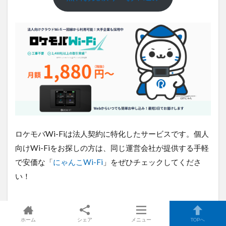
ロケモバWi-Fiは法人契約に特化したサービスです。個人
向けWi-Fiをお探しの方は、同じ運営会社が提供する手軽
で安価な「
にゃんこWi-Fi
」をぜひチェックしてくださ
い！
まとめ：Wi-Fiの便利さと安全を両
ホーム
シェア
メニュー
TOPへ