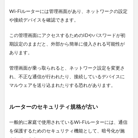
をし
ない
Wi-Fiルーターには管理画面があり、ネットワークの設定
5.5
や接続デバイスを確認できます。
VPN
を利
この管理画面にアクセスするためのIDやパスワードが初
用す
る
期設定のままだと、外部から簡単に侵入される可能性が
あります。
6
法
人
管理画面が乗っ取られると、ネットワーク設定を変更さ
向
れ、不正な通信が行われたり、接続しているデバイスに
け
Wi-
マルウェアを送り込まれたりする恐れがあります。
Fiな
ら
ロ
ルーターのセキュリティ規格が古い
ケ
モ
バ
一般的に家庭で使用されているWi-Fiルーターには、通信
Wi-
を保護するためのセキュリティ機能として、暗号化が施
Fi