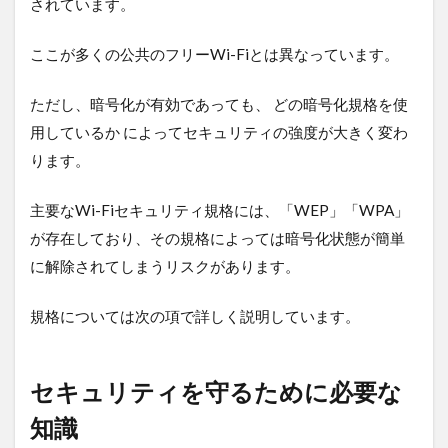
されています。
7
まと
め：
ここが多くの公共のフリーWi-Fiとは異なっています。
Wi-
Fiの
ただし、暗号化が有効であっても、 どの暗号化規格を使
便利
さと
用しているか によってセキュリティの強度が大きく変わ
安全
ります。
を両
立す
るた
主要なWi-Fiセキュリティ規格には、「WEP」「WPA」
めに
が存在しており、その規格によっては暗号化状態が簡単
7.5.1
に解除されてしまうリスクがあります。
関連記
事
規格については次の項で詳しく説明しています。
セキュリティを守るために必要な
知識