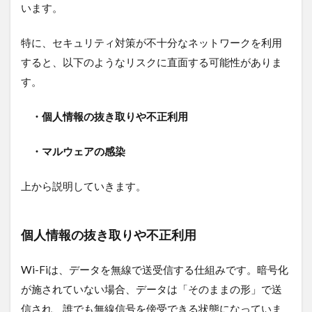
います。
のまま
1.2.3
特に、セキュリティ対策が不十分なネットワークを利用
ルータ
ーのセ
すると、以下のようなリスクに直面する可能性がありま
キュリ
す。
ティ規
格が古
い
・個人情報の抜き取りや不正利用
2
セ
・マルウェアの感染
キ
ュ
上から説明していきます。
リ
テ
ィ
を
個人情報の抜き取りや不正利用
守
る
Wi-Fiは、データを無線で送受信する仕組みです。暗号化
た
め
が施されていない場合、データは「そのままの形」で送
に
信され、誰でも無線信号を傍受できる状態になっていま
必