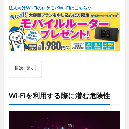
法人向けWi-FiのロケモバWi-Fiはこちら▽
目次
1
Wi-
Fiを
利
Wi-Fiを利用する際に潜む危険性
用
す
る
際
に
潜