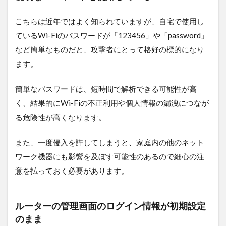
ター
の管
こちらは近年ではよく知られていますが、自宅で使用し
理画
面で
ているWi-Fiのパスワードが「123456」や「password」
パス
など簡単なものだと、攻撃者にとって格好の標的になり
ワー
ドを
ます。
変更
する
簡単なパスワードは、短時間で解析できる可能性が高
5.3
く、結果的にWi-Fiの不正利用や個人情報の漏洩につなが
自動
る危険性が高くなります。
接続
を無
効に
また、一度侵入を許してしまうと、家庭内の他のネット
する
ワーク機器にも影響を及ぼす可能性のあるので細心の注
5.4
意を払っておく必要があります。
公共
Wi-Fi
でロ
グイ
ルーターの管理画面のログイン情報が初期設定
ンや
のまま
決済