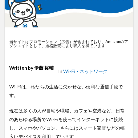
衛星通信
電気設備管理
量子コンピュータ
遠隔監視
遠隔操作
道路管理
運送業
農業
車両管理
訪問介護
衛星測位
海上通信
蓄電池
絶縁監視
神プラン
当サイトはプロモーション（広告）が含まれており、Amazonのア
監視カメラ
物流
災害監視
災害対策
ソシエイトとして、適格販売により収入を得ています
火山監視
温度管理
モバイルルーター
ビルメンテナンス
Android
MES
VPN
Written by
伊藤 裕輔
｜
Categories
In
Wi-Fi・ネットワーク
Starlink
SpaceX
SmartLogger
RTK
PQC移行
Pixel
NFC
NA02
LPWA
Wi-Fiは、私たちの生活に欠かせない便利な通信手段で
アパレル
iPhone
iPad
IoT
ICT
す。
HUAWEI
GNSS
DX
BIM
au
現在は多くの人が自宅や職場、カフェや空港など、日常
Wi-Fi
アプリ開発
バッテリー監視
のあらゆる場所でWi-Fiを使ってインターネットに接続
センサーカメラ
バス
ネットワーク
し、スマホやパソコン、さらにはスマート家電などの幅
ドローン
トレイルカメラ
トイレ
広いデバイスを利用しています。