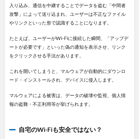
入り込み、通信を中継することでデータを盗む「中間者
定画面
にアク
攻撃」によって送り込まれ、ユーザーは不正なファイル
セス
やリンクといった形で認識することになります。
4.1.3
WPA3
たとえば、ユーザーがWi-Fiに接続した瞬間、「アップデ
用の強
力なパ
ートが必要です」といった偽の通知を表示させ、リンク
スワー
をクリックさせる手法があります。
ドを設
定する
これを開いてしまうと、マルウェアが自動的にダウンロ
4.1.4
ード・インストールされ、デバイスに侵入します。
デバイ
スをWi-
Fiに接
マルウェアによる被害は、データの破壊や監視、個人情
続する
報の盗難・不正利用等が挙げられます。
5
今
す
ぐ
自宅のWi-Fiも安全ではない？
で