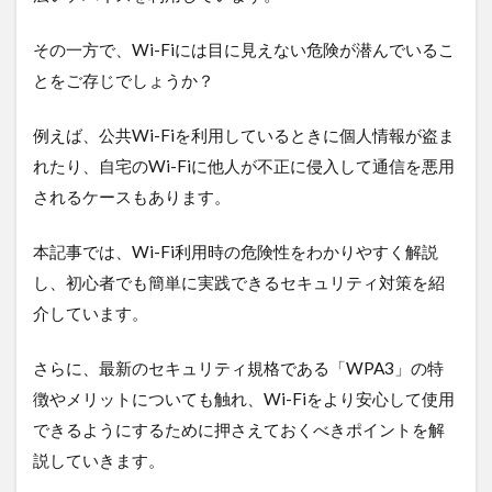
デジタルツイン
デジタルサイネージ
その一方で、Wi-Fiには目に見えない危険が潜んでいるこ
タブレット
タイムラプス
センサー
とをご存じでしょうか？
アルコールチェック
セキュリティ
スマート農業
スマートメーター
ゲートウェイ
例えば、公共Wi-Fiを利用しているときに個人情報が盗ま
クラウドWi-Fi
キャッシュレス決済
カメラ
れたり、自宅のWi-Fiに他人が不正に侵入して通信を悪用
おすすめ
エンジン監視
飲食店
されるケースもあります。
検索
本記事では、Wi-Fi利用時の危険性をわかりやすく解説
し、初心者でも簡単に実践できるセキュリティ対策を紹
介しています。
さらに、最新のセキュリティ規格である「WPA3」の特
徴やメリットについても触れ、Wi-Fiをより安心して使用
できるようにするために押さえておくべきポイントを解
説していきます。