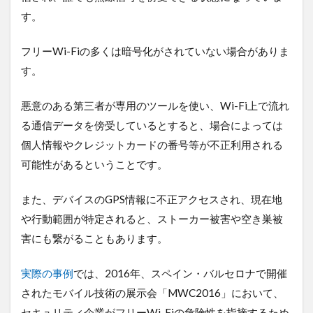
要
す。
な
知
識
フリーWi-Fiの多くは暗号化がされていない場合がありま
す。
2.1
セキ
ュリ
悪意のある第三者が専用のツールを使い、Wi-Fi上で流れ
ティ
る通信データを傍受しているとすると、場合によっては
規格
の基
個人情報やクレジットカードの番号等が不正利用される
礎知
可能性があるということです。
識
2.1.1
また、デバイスのGPS情報に不正アクセスされ、現在地
WPA2
や行動範囲が特定されると、ストーカー被害や空き巣被
の特徴
害にも繋がることもあります。
3
WPA3
と
実際の事例
では、2016年、スペイン・バルセロナで開催
は？
されたモバイル技術の展示会「MWC2016」において、
Wi-Fi
セキ
セキュリティ企業がフリーWi-Fiの危険性を指摘するため