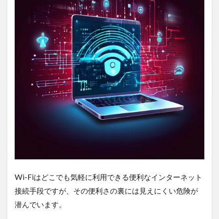
む
危
険
性
1.1
無防
備な
公共
Wi-Fi
のリ
スク
1.1.1
個人情
報の抜
き取り
や不正
利用
Wi-Fiはどこでも気軽に利用できる便利なインターネット
1.1.2
接続手段ですが、その便利さの裏には見えにくい危険が
マルウ
潜んでいます。
ェアの
感染