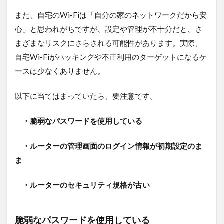
き
る
また、自宅のWi-Fiは「自分の家のネットワークだから安
Wi-
心」と思われがちですが、設定や管理が不十分だと、さ
Fiセ
キ
まざまなリスクにさらされる可能性があります。実際、
ュ
自宅Wi-Fiがハッキングや不正利用のターゲットになるケ
リ
テ
ースは少なくありません。
ィ
対
以下に当てはまっていたら、要注意です。
策
5.1
・脆弱なパスワードを使用している
パス
ワー
ドを
・ルーターの管理画面のログイン情報が初期設定のま
複雑
ま
で強
力な
もの
・ルーターのセキュリティ規格が古い
に
5.2
ルー
脆弱なパスワードを使用している