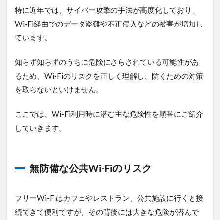
特に近年では、サイバー攻撃の手法が高度化しており、
1.2
自宅
Wi-Fi経由でのデータ盗難や不正侵入などの被害が増加し
のWi-
ています。
Fiも安
全で
はな
知らず知らずのうちに危険にさらされている可能性があ
い？
るため、Wi-Fiのリスクを正しく理解し、防ぐための対策
1.2.1
を取らないといけません。
脆弱な
パスワ
ここでは、Wi-Fi利用時に潜む主な危険性を順番にご紹介
ードを
使用し
していきます。
ている
1.2.2
ルータ
無防備な公共Wi-Fiのリスク
ーの管
理画面
のログ
イン情
フリーWi-Fiはカフェやレストラン、公共施設に行くと接
報が初
続できて便利ですが、その背後には大きな危険が潜んで
期設定