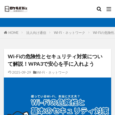
比較
固定IP
IoT
無制限
ロケットモバイル
カテゴリ
HOME
法人向け通信
Wi-Fi・ネットワーク
Wi-Fiの危
タグ
Wi-Fiの危険性とセキュリティ対策につい
AI
土木工事
格安SIM
映像伝送
て解説！WPA3で安心を手に入れよう
建設業
建築現場
実証実験
太陽光発電
2025-09-29
Wi-Fi・ネットワーク
大手キャリア
大容量プラン
固定IP
水道工事
卸売業
医療・福祉
動画解析
写真測量
再生エネルギー
光回線
レーザー測量
ルーター
リモートワーク
業務効率化
法人向け
ホームルーター