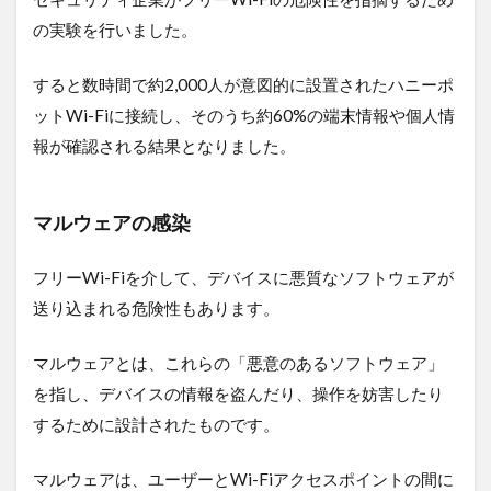
ュリ
の実験を行いました。
ティ
の新
基準
すると数時間で約2,000人が意図的に設置されたハニーポ
ットWi-Fiに接続し、そのうち約60%の端末情報や個人情
4
WPA3
報が確認される結果となりました。
を利
用す
るた
マルウェアの感染
めの
ステ
ップ
フリーWi-Fiを介して、デバイスに悪質なソフトウェアが
4.1.1
送り込まれる危険性もあります。
WPA3
対応の
マルウェアとは、これらの「悪意のあるソフトウェア」
デバイ
スを確
を指し、デバイスの情報を盗んだり、操作を妨害したり
認する
するために設計されたものです。
4.1.2
ルータ
マルウェアは、ユーザーとWi-Fiアクセスポイントの間に
ーの設