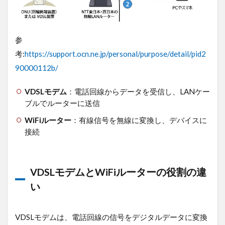
2.1
複数
世帯
での
参
回線
考:
https://support.ocn.ne.jp/personal/purpose/detail/pid2
共有
90000112b/
2.2
電話
回線
VDSLモデム
：電話回線からデータを受信し、LANケー
から
ブルでルーターに送信
のノ
イズ
WiFiルーター
：有線信号を無線に変換し、デバイスに
干渉
接続
2.3
交換
局か
VDSLモデムとWiFiルーターの役割の違
らの
い
距離
2.4
古い
VDSLモデムは、電話回線の信号をデジタルデータに変換
建物