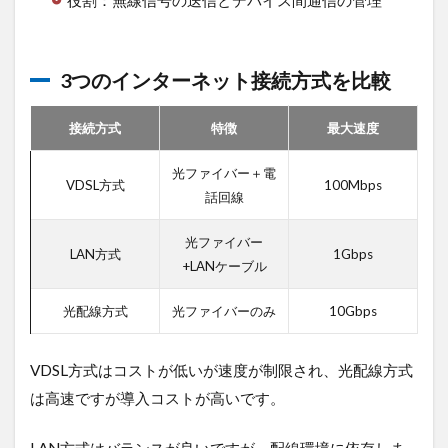
ード
バン
ドル
ータ
3つのインターネット接続方式を比較
ーの
位置
接続方式
特徴
最大速度
最適
化
光ファイバー＋電
3.3
VDSL方式
100Mbps
話回線
最新
ルー
ター
光ファイバー
LAN方式
1Gbps
への
+LANケーブル
交換
光配線方式
光ファイバーのみ
10Gbps
3.4
IPv6・
IPoE接
VDSL方式はコストが低いが速度が制限され、光配線方式
続の採
用
は高速ですが導入コストが高いです。
3.5
光配
LAN方式はバランスが良いですが、配線環境に依存しま