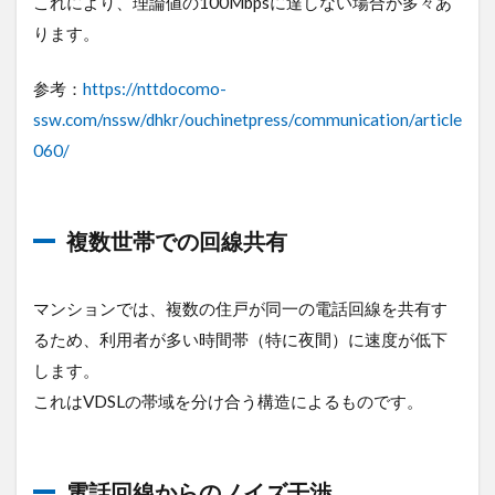
これにより、理論値の100Mbpsに達しない場合が多々あ
プに
よる
ります。
費用
の差
参考：
https://nttdocomo-
5
ssw.com/nssw/dhkr/ouchinetpress/communication/article
法
人
060/
向
け
Wi-
Fiな
複数世帯での回線共有
ら
ロ
ケ
マンションでは、複数の住戸が同一の電話回線を共有す
モ
バ
るため、利用者が多い時間帯（特に夜間）に速度が低下
Wi-
します。
Fi
これはVDSLの帯域を分け合う構造によるものです。
6
ま
と
め
電話回線からのノイズ干渉