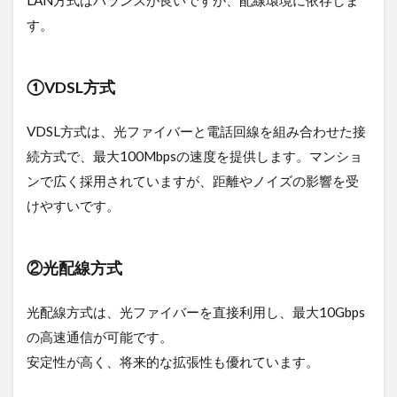
線方
す。
式へ
の変
更
①VDSL方式
4
【法
VDSL方式は、光ファイバーと電話回線を組み合わせた接
人向
け】
続方式で、最大100Mbpsの速度を提供します。マンショ
Wi-
ンで広く採用されていますが、距離やノイズの影響を受
Fiの
工事
けやすいです。
費用
や料
金に
②光配線方式
関す
る注
意点
光配線方式は、光ファイバーを直接利用し、最大10Gbps
4.1
の高速通信が可能です。
工事
安定性が高く、将来的な拡張性も優れています。
の日
時