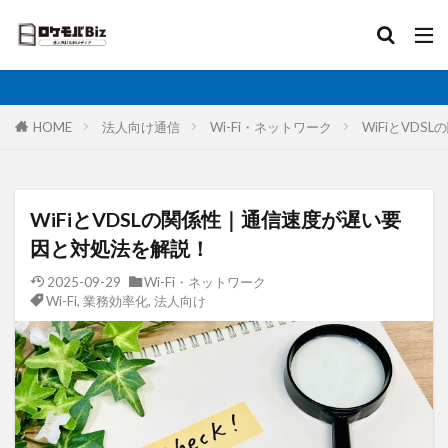
比較
固定IP
IoT
無制限
ロケットモバイル
カテゴリ
HOME
法人向け通信
Wi-Fi・ネットワーク
WiFiとVD
タグ
WiFiとVDSLの関係性｜通信速度が遅い要
AI
土木工事
格安SIM
映像伝送
因と対処法を解説！
建設業
建築現場
実証実験
太陽光発電
2025-09-29
Wi-Fi・ネットワーク
Wi-Fi
,
業務効率化
,
法人向け
大手キャリア
大容量プラン
固定IP
水道工事
卸売業
医療・福祉
動画解析
写真測量
再生エネルギー
光回線
レーザー測量
ルーター
リモートワーク
業務効率化
法人向け
ホームルーター