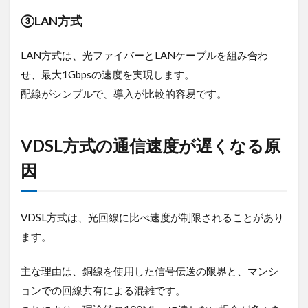
4.2
③LAN方式
分割
払い
対応
LAN方式は、光ファイバーとLANケーブルを組み合わ
の有
せ、最大1Gbpsの速度を実現します。
無
配線がシンプルで、導入が比較的容易です。
4.3
建物
設備
VDSL方式の通信速度が遅くなる原
によ
る制
因
約
4.4
契約
VDSL方式は、光回線に比べ速度が制限されることがあり
期間
の縛
ます。
り
4.5
主な理由は、銅線を使用した信号伝送の限界と、マンシ
回線
ョンでの回線共有による混雑です。
タイ