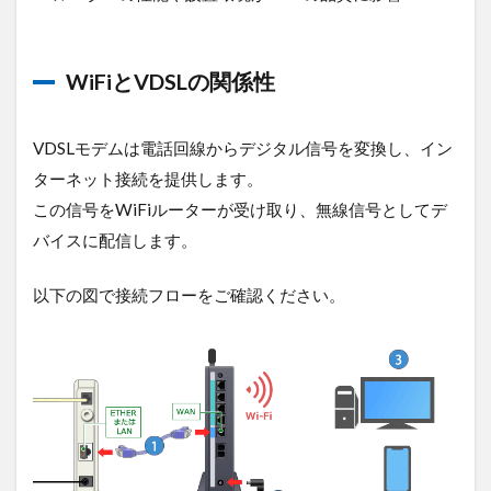
比較
1.3.1
①VDSL
WiFiとVDSLの関係性
方式
1.3.2
VDSLモデムは電話回線からデジタル信号を変換し、イン
②光配
線方式
ターネット接続を提供します。
この信号をWiFiルーターが受け取り、無線信号としてデ
1.3.3
③LAN
バイスに配信します。
方式
以下の図で接続フローをご確認ください。
2
VDSL
方式
の通
信速
度が
遅く
なる
原因