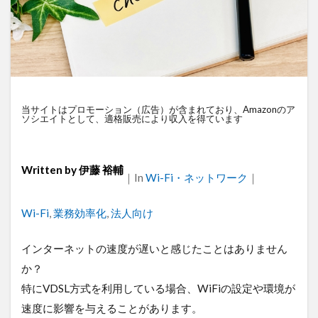
衛星通信
電気設備管理
量子コンピュータ
遠隔監視
遠隔操作
道路管理
運送業
農業
車両管理
訪問介護
衛星測位
海上通信
蓄電池
絶縁監視
神プラン
監視カメラ
物流
災害監視
災害対策
当サイトはプロモーション（広告）が含まれており、Amazonのア
ソシエイトとして、適格販売により収入を得ています
火山監視
温度管理
モバイルルーター
ビルメンテナンス
Android
MES
VPN
Starlink
SpaceX
SmartLogger
RTK
Written by
伊藤 裕輔
｜
Categories
In
Wi-Fi・ネットワーク
｜
PQC移行
Pixel
NFC
NA02
LPWA
Tags
Wi-Fi
,
業務効率化
,
法人向け
アパレル
iPhone
iPad
IoT
ICT
HUAWEI
GNSS
DX
BIM
au
インターネットの速度が遅いと感じたことはありません
Wi-Fi
アプリ開発
バッテリー監視
か？
センサーカメラ
バス
ネットワーク
特にVDSL方式を利用している場合、WiFiの設定や環境が
ドローン
トレイルカメラ
トイレ
速度に影響を与えることがあります。