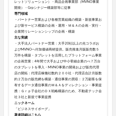
レットソリューション）・商品企画事業部（MVNO事業
開発）・Grpシナジー構築部等に従事
専門領域
・パートナー営業および各種営業組織の構築・新規事業お
よび新サービス構築の企画・運用・Ｍ＆Ａの企画・実行・
企業間リレーションシップの企画・構築ㅤㅤㅤㅤㅤㅤㅤㅤ
主な実績
・大手法人パートナー営業：大手20社以上の光コラボお
よびMVNOへ付加価値商材提供。販売推進月販販売数５
万件を構築・タブレットを活用したプラットフォーム事業
の企画営業：4年間で大手および中小零細企業のべ７万台
のタブレットを導入・MVNO事業の開発および販売代理
店の開拓：代理店稼働社数約２００社・代理店合計月販数
約２万台の販売網を構築・通信事業の買収：２万顧客を保
有するデータ通信事業のＭ＆Ａをディレクション・事業提
携：Ｇｒｐ子会社のＤＸ戦略構築のため、不動産テック会
社３社と新規で事業提携
ニックネーム
「ビジネスサイボーグ」
著者詳細はこちら