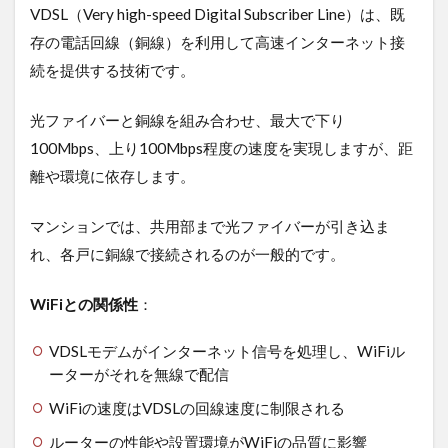
と
VDSL（Very high-speed Digital Subscriber Line）は、既
VDSL
存の電話回線（銅線）を利用して高速インターネット接
の関
係性
続を提供する技術です。
1.2
光ファイバーと銅線を組み合わせ、最大で下り
VDSL
モデ
100Mbps、上り100Mbps程度の速度を実現しますが、距
ムと
離や環境に依存します。
WiFi
ルー
ター
マンションでは、共用部まで光ファイバーが引き込ま
の役
れ、各戸に銅線で接続されるのが一般的です。
割の
違い
WiFiとの関係性
：
1.3
3つの
イン
VDSLモデムがインターネット信号を処理し、WiFiル
ター
ーターがそれを無線で配信
ネッ
ト接
WiFiの速度はVDSLの回線速度に制限される
続方
ルーターの性能や設置環境がWiFiの品質に影響
式を