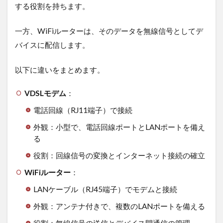
する役割を持ちます。
内の
配線
一方、WiFiルーターは、そのデータを無線信号としてデ
3
VDSL
バイスに配信します。
方式
の通
以下に違いをまとめます。
信速
度が
遅い
VDSLモデム
：
時の
電話回線（RJ11端子）で接続
対処
方法
外観：小型で、電話回線ポートとLANポートを備え
3.1
る
LAN
役割：回線信号の変換とインターネット接続の確立
ケー
ブル
WiFiルーター
：
で有
線接
LANケーブル（RJ45端子）でモデムと接続
続
外観：アンテナ付きで、複数のLANポートを備える
3.2
ブロ
役割：無線信号の送信とデバイス間通信の管理