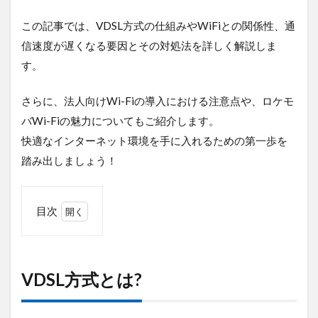
デジタルツイン
デジタルサイネージ
この記事では、VDSL方式の仕組みやWiFiとの関係性、通
タブレット
タイムラプス
センサー
信速度が遅くなる要因とその対処法を詳しく解説しま
アルコールチェック
セキュリティ
す。
スマート農業
スマートメーター
ゲートウェイ
さらに、法人向けWi-Fiの導入における注意点や、ロケモ
クラウドWi-Fi
キャッシュレス決済
カメラ
バWi-Fiの魅力についてもご紹介します。
おすすめ
エンジン監視
飲食店
快適なインターネット環境を手に入れるための第一歩を
踏み出しましょう！
検索
目次
1
VDSL
方式
とは?
VDSL方式とは?
1.1
WiFi