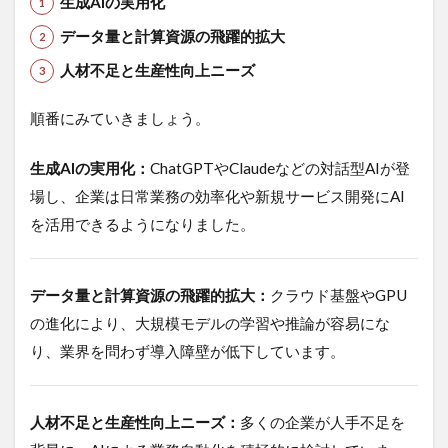
生成AIの実用化
人
の
データ量と計算資源の飛躍的拡大
変
人材不足と生産性向上ニーズ
化
3.4.1
順番にみていきましょう。
1. 業務
効率化
生成AIの実用化：
ChatGPTやClaudeなどの対話型AIが登
3.4.2
場し、企業は日常業務の効率化や新規サービス開発にAI
2. スキ
ルシフ
を活用できるようになりました。
ト
3.4.3
3. リス
データ量と計算資源の飛躍的拡大：
クラウド基盤やGPU
ク・注
の進化により、大規模モデルの学習や推論が容易にな
意点
り、業界を問わず導入障壁が低下しています。
4
AI
バ
人材不足と生産性向上ニーズ：
多くの企業が人手不足を
ブ
ル