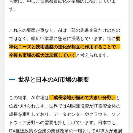
背景に、AIによる業務自動化を積極的に検討していま
が
す。
も
た
ら
す
これらの要因が重なり、AIは一部の先進企業だけのもの
法
ではなく、幅広い業界に急速に浸透しています。特に
効
人
の
率化ニーズと技術基盤の進化が相互に作用することで、
変
今後も市場の拡大は加速していく
と考えられます。
化
4.4.1
1.業務
プロセ
世界と日本のAI市場の概要
スの全
社的変
革
この結果、AI市場は
「成長余地が極めて大きい分野」
と
4.4.2
位置づけられます。世界ではAI関連投資がIT投資全体の
2.人材
成長を牽引しており、データセンターやクラウド、ソフ
戦略の
変化
トウェア分野への需要を押し上げています。日本でも、
DX推進政策や企業の業務改革の一環としてAI導入が進展
4.4.3