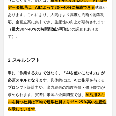
データ整理は、AIによって20〜40分に短縮できる
試算が
あります。これにより、人間はより高度な判断や顧客対
応、企画立案に集中でき、生産性の向上が期待されます
（
最大30〜40％の時間削減が可能
との調査もありま
す）。
2. スキルシフト
単に「作業する力」ではなく、「AIを使いこなす力」が
必須スキルとなります
。具体的には、AIに指示を与える
プロンプト設計力や、出力結果の精度評価・修正能力が
求められます。実際に米国の企業調査では、
AI活用スキ
ルを持つ社員は平均で通常社員より15〜25％高い生産性
を示しています
。