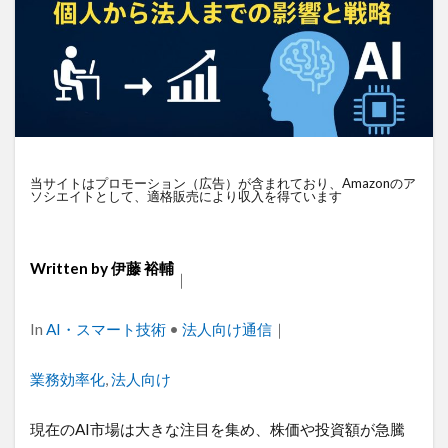
衛星通信
電気設備管理
量子コンピュータ
遠隔監視
遠隔操作
道路管理
運送業
農業
車両管理
訪問介護
衛星測位
海上通信
蓄電池
絶縁監視
神プラン
監視カメラ
物流
災害監視
災害対策
火山監視
温度管理
モバイルルーター
当サイトはプロモーション（広告）が含まれており、Amazonのア
ソシエイトとして、適格販売により収入を得ています
ビルメンテナンス
Android
MES
VPN
Starlink
SpaceX
SmartLogger
RTK
Written by
伊藤 裕輔
PQC移行
Pixel
NFC
NA02
LPWA
｜
アパレル
iPhone
iPad
IoT
ICT
Categories
In
AI・スマート技術
•
法人向け通信
｜
HUAWEI
GNSS
DX
BIM
au
Wi-Fi
アプリ開発
バッテリー監視
Tags
業務効率化
,
法人向け
センサーカメラ
バス
ネットワーク
現在のAI市場は大きな注目を集め、株価や投資額が急騰
ドローン
トレイルカメラ
トイレ