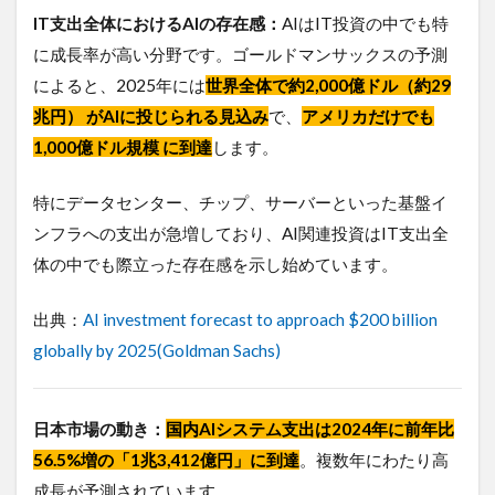
1.投
IT支出全体におけるAIの存在感：
AIはIT投資の中でも特
資・予
算の視
に成長率が高い分野です。ゴールドマンサックスの予測
点
によると、2025年には
世界全体で約2,000億ドル（約29
6.4.2
兆円） がAIに投じられる見込み
で、
アメリカだけでも
2.人
1,000億ドル規模 に到達
します。
材・教
育の視
点
特にデータセンター、チップ、サーバーといった基盤イ
6.4.3
ンフラへの支出が急増しており、AI関連投資はIT支出全
3.ガバ
体の中でも際立った存在感を示し始めています。
ナン
ス・ル
出典：
AI investment forecast to approach $200 billion
ールの
視点
globally by 2025(Goldman Sachs)
6.4.4
4.外部
知見の
日本市場の動き：
国内AIシステム支出は2024年に前年比
視点
56.5%増の「1兆3,412億円」に到達
。複数年にわたり高
7
よ
成長が予測されています。