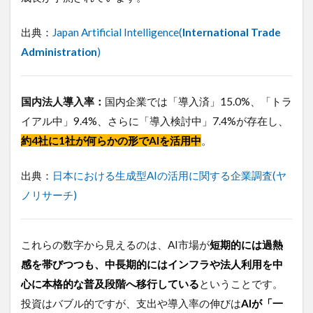
くある質
問
出典：
Japan Artificial Intelligence(
International Trade
（FAQ）
Administration
)
8
ま
と
め
国内法人導入率：
国内企業では「導入済」15.0%、「トラ
イアル中」9.4%、さらに「導入検討中」7.4%が存在し、
約4社に1社が何らかの形でAIを活用中
。
出典：
日本における生成型AIの活用に関する企業調査(ヤ
ノリサーチ)
これらの数字から見えるのは、AI市場が
短期的には過熱
感を帯びつつも、中長期的にはインフラや法人利用を中
心に本格的な普及段階へ移行している
ということです。
投資はバブル的ですが、支出や導入率の伸びは
AIが「一