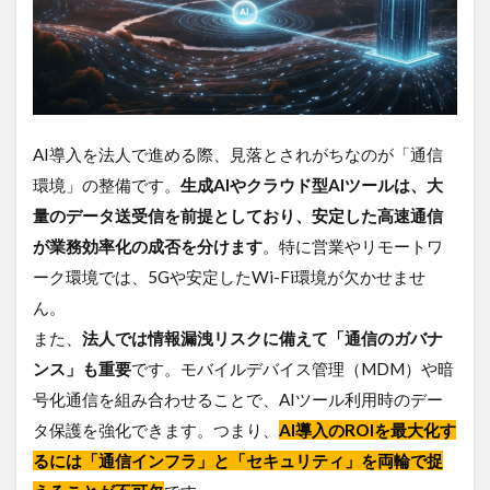
AI導入を法人で進める際、見落とされがちなのが「通信
環境」の整備です。
生成AIやクラウド型AIツールは、大
量のデータ送受信を前提としており、安定した高速通信
が業務効率化の成否を分けます
。特に営業やリモートワ
ーク環境では、5Gや安定したWi-Fi環境が欠かせませ
ん。
また、
法人では情報漏洩リスクに備えて「通信のガバナ
ンス」も重要
です。モバイルデバイス管理（MDM）や暗
号化通信を組み合わせることで、AIツール利用時のデー
タ保護を強化できます。つまり、
AI導入のROIを最大化す
るには「通信インフラ」と「セキュリティ」を両輪で捉