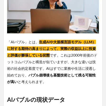
の
現
状
デ
ー
タ
2.1
AIが
「AIバブル」とは、
生成AIや大規模言語モデル（LLM）
伸び
てい
に対する期待の高まりによって、実際の収益以上に投資
る背
と評価が膨張している状態
です。これは2000年前後のド
景
ットコムバブルと構造が似ていますが、大きな違いは技
2.2
術の社会的定着度です。AIはすでに業務や生活に浸透し
世界
と日
始めており、
バブル崩壊後も基盤技術として残る可能性
本の
が高い
と考えられます。
AI市
場の
概要
AIバブルの現状データ
2.3
実際