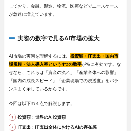
3.投
しており、金融、製造、物流、医療などでユースケース
資・リ
が急速に増えています。
スク管
理の重
要性
5
実際の数字で見るAI市場の拡大
AI
活
用
AI市場の実態を理解するには、
投資額・IT支出・国内市
を
場規模・法人導入率という4つの数字
が特に有効です。な
支
え
ぜなら、これらは「資金の流れ」「産業全体への影響」
る
「国内の成長スピード」「企業現場での浸透度」をバラ
通
信
ンスよく示しているからです。
イ
ン
今回は以下の４点で解説します。
フ
ラ
の
投資額
：
世界のAI投資額
重
要
IT支出
：
IT支出全体におけるAIの存在感