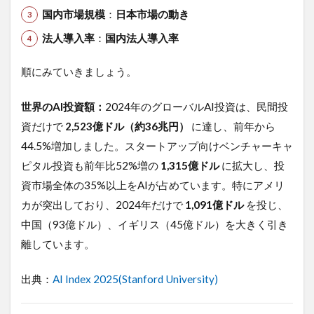
性
国内市場規模
：
日本市場の動き
6
法人導入率
：
国内法人導入率
AI
バ
ブ
順にみていきましょう。
ル
に
世界のAI投資額：
2024年のグローバルAI投資は、民間投
対
し
資だけで
2,523億ドル（約36兆円）
に達し、前年から
て
44.5%増加しました。スタートアップ向けベンチャーキャ
法
人
ピタル投資も前年比52%増の
1,315億ドル
に拡大し、投
が
資市場全体の35%以上をAIが占めています。特にアメリ
取
る
カが突出しており、2024年だけで
1,091億ドル
を投じ、
べ
中国（93億ドル）、イギリス（45億ドル）を大きく引き
き4
つ
離しています。
の
視
出典：
AI Index 2025(Stanford University)
点
6.4.1