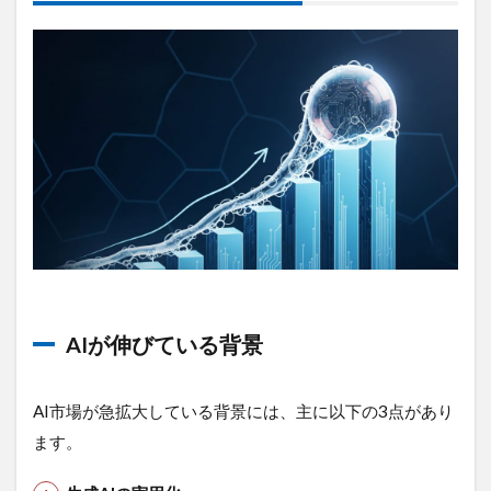
の数
字で
見る
AI市
場の
拡大
2.4
これ
から
の見
解
3
AI
バ
AIが伸びている背景
ブ
ル
が
も
AI市場が急拡大している背景には、主に以下の3点があり
た
ます。
ら
す
個