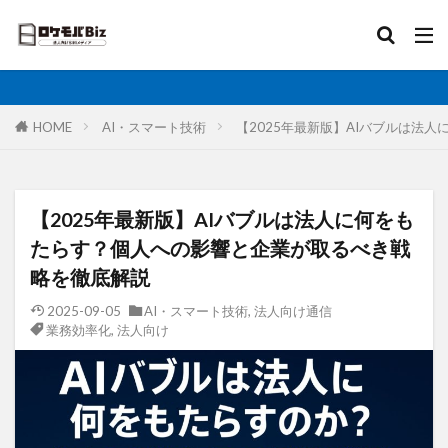
比較
固定IP
IoT
無制限
ロケットモバイル
カテゴリ
HOME
AI・スマート技術
【2025年最新版】AIバブルは法
タグ
【2025年最新版】AIバブルは法人に何をも
AI
土木工事
格安SIM
映像伝送
たらす？個人への影響と企業が取るべき戦
建設業
建築現場
実証実験
太陽光発電
略を徹底解説
大手キャリア
大容量プラン
固定IP
2025-09-05
AI・スマート技術
,
法人向け通信
業務効率化
,
法人向け
水道工事
卸売業
医療・福祉
動画解析
写真測量
再生エネルギー
光回線
レーザー測量
ルーター
リモートワーク
業務効率化
法人向け
ホームルーター