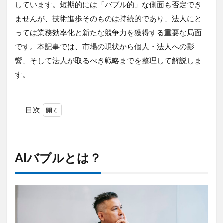
しています。短期的には「バブル的」な側面も否定でき
デジタルツイン
デジタルサイネージ
ませんが、技術進歩そのものは持続的であり、法人にと
タブレット
タイムラプス
センサー
っては業務効率化と新たな競争力を獲得する重要な局面
アルコールチェック
セキュリティ
です。本記事では、市場の現状から個人・法人への影
スマート農業
スマートメーター
ゲートウェイ
響、そして法人が取るべき戦略までを整理して解説しま
クラウドWi-Fi
キャッシュレス決済
カメラ
す。
おすすめ
エンジン監視
飲食店
目次
検索
1
AIバ
ブル
と
AIバブルとは？
は？
2
AI
バ
ブ
ル