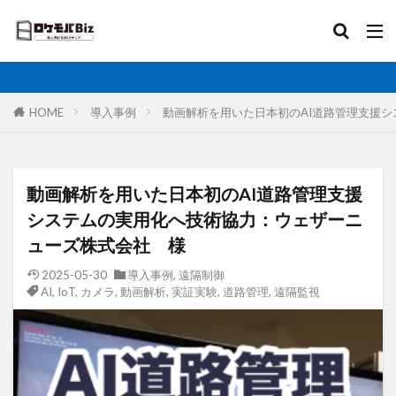
比較
固定IP
IoT
無制限
ロケットモバイル
カテゴリ
HOME
導入事例
動画解析を用いた日本初のAI道路管理支援
タグ
動画解析を用いた日本初のAI道路管理支援
AI
土木工事
格安SIM
映像伝送
システムの実用化へ技術協力：ウェザーニ
建設業
建築現場
実証実験
太陽光発電
ューズ株式会社 様
大手キャリア
大容量プラン
固定IP
2025-05-30
導入事例
,
遠隔制御
AI
,
IoT
,
カメラ
,
動画解析
,
実証実験
,
道路管理
,
遠隔監視
水道工事
卸売業
医療・福祉
動画解析
写真測量
再生エネルギー
光回線
レーザー測量
ルーター
リモートワーク
業務効率化
法人向け
ホームルーター