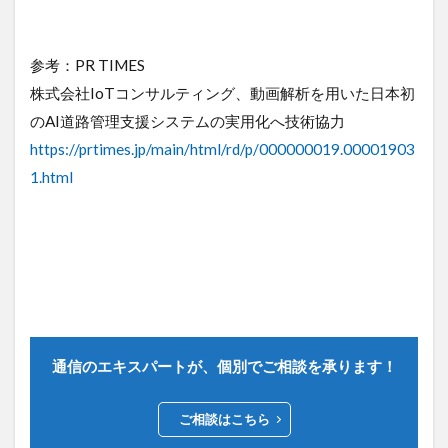
デジタルツイン
デジタルサイネージ
タブレット
タイムラプス
センサー
参考：PR TIMES
アルコールチェック
セキュリティ
株式会社IoTコンサルティング、動画解析を用いた日本初
スマート農業
スマートメーター
ゲートウェイ
のAI道路管理支援システムの実用化へ技術協力
クラウドWi-Fi
キャッシュレス決済
カメラ
https://prtimes.jp/main/html/rd/p/000000019.00001903
おすすめ
エンジン監視
飲食店
1.html
検索
通信のエキスパートが、個別でご相談を承ります！
ご相談はこちら