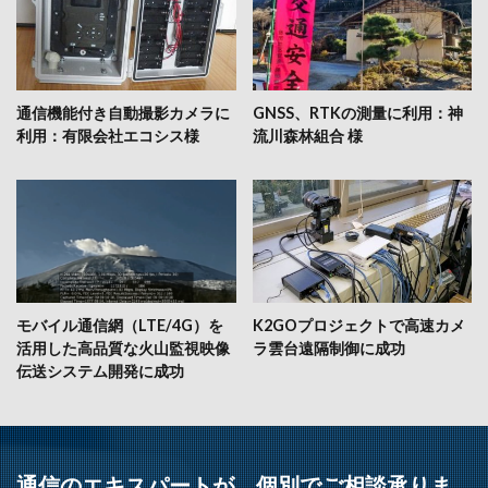
通信機能付き自動撮影カメラに
GNSS、RTKの測量に利用：神
利用：有限会社エコシス様
流川森林組合 様
モバイル通信網（LTE/4G）を
K2GOプロジェクトで高速カメ
活用した高品質な火山監視映像
ラ雲台遠隔制御に成功
伝送システム開発に成功
通信のエキスパートが、個別でご相談承りま