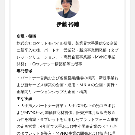
伊藤 裕輔
所属・役職
株式会社ロケットモバイル所属。某業界大手通信Grp企業
に新卒入社後、パートナー営業部・新規事業開発部（タブ
レットソリューション）・商品企画事業部（MVNO事業
開発）・Grpシナジー構築部等に従事
専門領域
・パートナー営業および各種営業組織の構築・新規事業お
よび新サービス構築の企画・運用・Ｍ＆Ａの企画・実行・
企業間リレーションシップの企画・構築ㅤㅤㅤㅤㅤㅤㅤㅤ
主な実績
・大手法人パートナー営業：大手20社以上の光コラボお
よびMVNOへ付加価値商材提供。販売推進月販販売数５
万件を構築・タブレットを活用したプラットフォーム事業
の企画営業：4年間で大手および中小零細企業のべ７万台
のタブレットを導入・MVNO事業の開発および販売代理