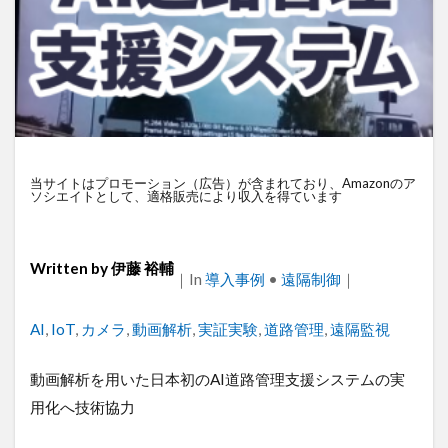
衛星通信
電気設備管理
量子コンピュータ
遠隔監視
遠隔操作
道路管理
運送業
農業
車両管理
訪問介護
衛星測位
海上通信
蓄電池
絶縁監視
神プラン
監視カメラ
物流
災害監視
災害対策
火山監視
温度管理
モバイルルーター
当サイトはプロモーション（広告）が含まれており、Amazonのア
ソシエイトとして、適格販売により収入を得ています
ビルメンテナンス
Android
MES
VPN
Starlink
SpaceX
SmartLogger
RTK
Written by
伊藤 裕輔
PQC移行
Pixel
NFC
NA02
LPWA
｜
Categories
In
導入事例
•
遠隔制御
｜
アパレル
iPhone
iPad
IoT
ICT
Tags
AI
,
IoT
,
カメラ
,
動画解析
,
実証実験
,
道路管理
,
遠隔監視
HUAWEI
GNSS
DX
BIM
au
Wi-Fi
アプリ開発
バッテリー監視
動画解析を用いた日本初のAI道路管理支援システムの実
センサーカメラ
バス
ネットワーク
用化へ技術協力
ドローン
トレイルカメラ
トイレ