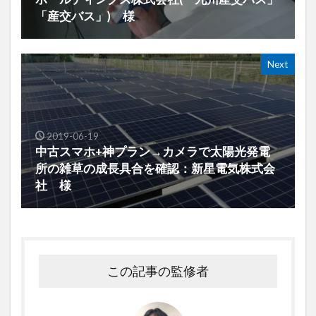
「産交バス」) 様
Next
2019-06-19
中古スマホ+神プラン→カメラで太陽光発電
所の雑草の成長具合を確認：新星電気株式会
社 様
この記事の監修者