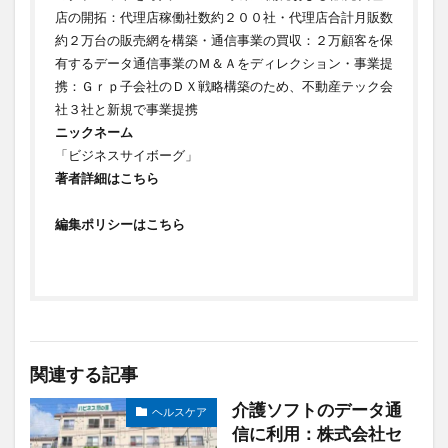
店の開拓：代理店稼働社数約２００社・代理店合計月販数
約２万台の販売網を構築・通信事業の買収：２万顧客を保
有するデータ通信事業のＭ＆Ａをディレクション・事業提
携：Ｇｒｐ子会社のＤＸ戦略構築のため、不動産テック会
社３社と新規で事業提携
ニックネーム
「ビジネスサイボーグ」
著者詳細はこちら
編集ポリシーはこちら
関連する記事
介護ソフトのデータ通
ヘルスケア
信に利用：株式会社セ