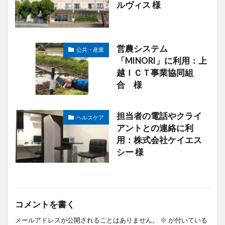
ルヴィス 様
営農システム
公共・産業
「MINORI」に利用：上
越ＩＣＴ事業協同組
合 様
担当者の電話やクライ
ヘルスケア
アントとの連絡に利
用：株式会社ケイエス
シー 様
コメントを書く
メールアドレスが公開されることはありません。
※
が付いている