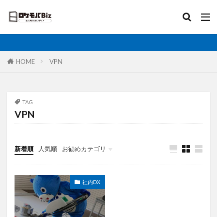
比較
固定IP
IoT
無制限
ロケットモバイル
カテゴリ
HOME
VPN
タグ
TAG
VPN
AI
土木工事
格安SIM
映像伝送
建設業
建築現場
実証実験
太陽光発電
大手キャリア
大容量プラン
固定IP
新着順
人気順
お勧めカテゴリ
水道工事
卸売業
医療・福祉
動画解析
写真測量
再生エネルギー
光回線
社内DX
レーザー測量
ルーター
リモートワーク
業務効率化
法人向け
ホームルーター