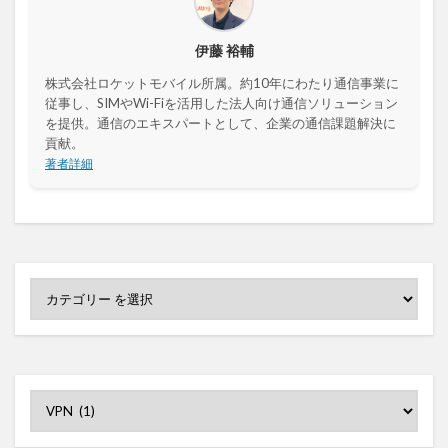
デジタルツイン
デジタルサイネージ
タブレット
タイムラプス
センサー
伊藤 裕輔
アルコールチェック
セキュリティ
株式会社ロケットモバイル所属。約10年にわたり通信事業に
従事し、SIMやWi-Fiを活用した法人向け通信ソリューション
スマート農業
スマートメーター
ゲートウェイ
を提供。通信のエキスパートとして、企業の通信課題解決に
クラウドWi-Fi
キャッシュレス決済
カメラ
貢献。
著者詳細
おすすめ
エンジン監視
飲食店
検索