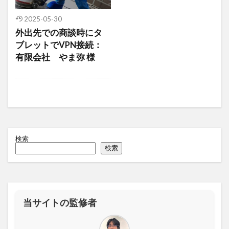
衛星通信
電気設備管理
量子コンピュータ
2025-05-30
遠隔監視
遠隔操作
道路管理
運送業
外出先での商談時にタ
農業
車両管理
訪問介護
衛星測位
ブレットでVPN接続：
有限会社 やま弥 様
海上通信
蓄電池
絶縁監視
神プラン
監視カメラ
物流
災害監視
災害対策
火山監視
温度管理
モバイルルーター
ビルメンテナンス
Android
MES
VPN
Starlink
SpaceX
SmartLogger
RTK
PQC移行
Pixel
NFC
NA02
LPWA
検索
検索
アパレル
iPhone
iPad
IoT
ICT
HUAWEI
GNSS
DX
BIM
au
Wi-Fi
アプリ開発
バッテリー監視
当サイトの監修者
センサーカメラ
バス
ネットワーク
ドローン
トレイルカメラ
トイレ