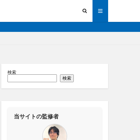
検索
陽光発電
検索
画解析
写真測量
化
法人向け
操作
道路管理
縁監視
神プラン
当サイトの監修者
ーター
RTK
IoT
ICT