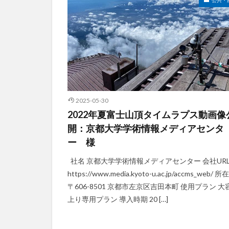
HUAWEI
GN
バス
ネット
デジタルサイネー
スマート農業
おすすめ
エ
2025-05-30
2022年夏富士山頂タイムラプス動画像
開：京都大学学術情報メディアセンタ
ー 様
社名 京都大学学術情報メディアセンター 会社UR
https://www.media.kyoto-u.ac.jp/accms_web/ 所
〒606-8501 京都市左京区吉田本町 使用プラン 大
上り専用プラン 導入時期 20 […]