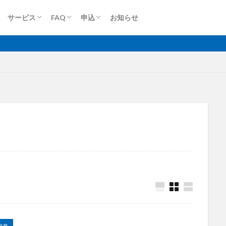
ロケットモバイル(個人)
ロケットモバイルZ
端末買取(法人)
端末買取(個人)
Dプラン
Aプラン
Sプラン
Rプラン
ロケットモバイルZ
上り専用プラン
大容量プラン
法人申込
個人申込
サービス
FAQ
申込
お知らせ
無制限
ロケットモバイル
ロケットモバイル(個人)
ロケットモバイルZ
端末買取(法人)
端末買取(個人)
Dプラン
Aプラン
Sプラン
Rプラン
ロケットモバイルZ
上り専用プラン
大容量プラン
法人申込
個人申込
格安SIM
映像伝送
建設業
建築現場
実証実験
太
大容量プラン
固定IP
水道工事
卸売業
医療・福祉
動
光回線
レーザー測量
ルーター
リモートワーク
業務効率
衛星通信
電気設備管理
量子コンピュータ
遠隔監視
遠隔
車両管理
訪問介護
衛星測位
海上通信
蓄電池
絶
物流
災害監視
災害対策
火山監視
温度管理
モバイルル
Android
MES
VPN
Starlink
SpaceX
SmartLogger
el
NFC
NA02
LPWA
アパレル
iPhone
iPad
産業