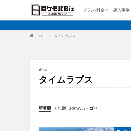
Dプラン
Aプラン
Sプラン
Rプラン
ロケットモバイルZ
上り専用プラン
大容量プラン
プラン/料金
導入事例
比較
固定IP
IoT
Dプラン
Aプラン
Sプラン
Rプラン
ロケットモバイルZ
上り専用プラン
大容量プラン
カテゴリ
HOME
タイムラプス
タグ
AI
土木工事
TAG
タイムラプス
大手キャリア
再生エネルギー
ホームルーター
運送業
農業
新着順
人気順
お勧めカテゴリ
監視カメラ
ビルメンテナンス
PQC移行
Pix
公共・