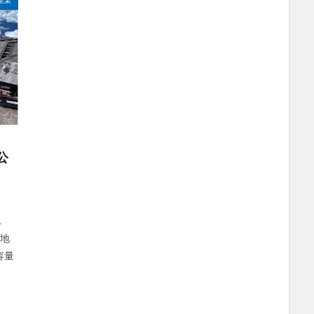
SS
DX
BIM
au
Wi-Fi
アプリ開発
バッテリー監視
ワーク
ドローン
トレイルカメラ
トイレ
デジタルツイン
ジ
タブレット
タイムラプス
センサー
アルコールチェック
スマートメーター
ゲートウェイ
クラウドWi-Fi
キャッシュレス
ンジン監視
飲食店
検索
公
L
在地
容量