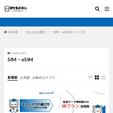
比較
固定IP
IoT
無制限
ロケットモバイル
カテゴリ
HOME
法人向け通信
SIM・eSIM (ページ3)
タグ
CATEGORY
SIM・eSIM
AI
土木工事
格安SIM
映像伝送
建設業
建築現場
実証実験
太陽光発電
大手キャリア
大容量プラン
固定IP
新着順
人気順
お勧めカテゴリ
水道工事
卸売業
医療・福祉
動画解析
写真測量
再生エネルギー
光回線
レーザー測量
ルーター
リモートワーク
業務効率化
法人向け
ホームルーター