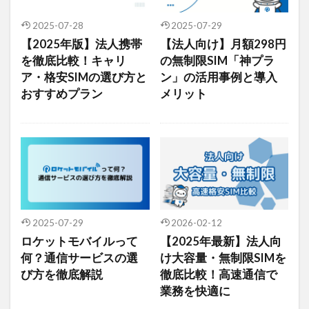
衛星通信
電気設備管理
量子コンピュータ
2025-07-28
2025-07-29
遠隔監視
遠隔操作
道路管理
運送業
【2025年版】法人携帯
【法人向け】月額298円
農業
車両管理
訪問介護
衛星測位
を徹底比較！キャリ
の無制限SIM「神プラ
ア・格安SIMの選び方と
ン」の活用事例と導入
海上通信
蓄電池
絶縁監視
神プラン
おすすめプラン
メリット
監視カメラ
物流
災害監視
災害対策
火山監視
温度管理
モバイルルーター
ビルメンテナンス
Android
MES
VPN
Starlink
SpaceX
SmartLogger
RTK
PQC移行
Pixel
NFC
NA02
LPWA
アパレル
iPhone
iPad
IoT
ICT
2025-07-29
2026-02-12
HUAWEI
GNSS
DX
BIM
au
ロケットモバイルって
【2025年最新】法人向
Wi-Fi
アプリ開発
バッテリー監視
何？通信サービスの選
け大容量・無制限SIMを
び方を徹底解説
徹底比較！高速通信で
センサーカメラ
バス
ネットワーク
業務を快適に
ドローン
トレイルカメラ
トイレ