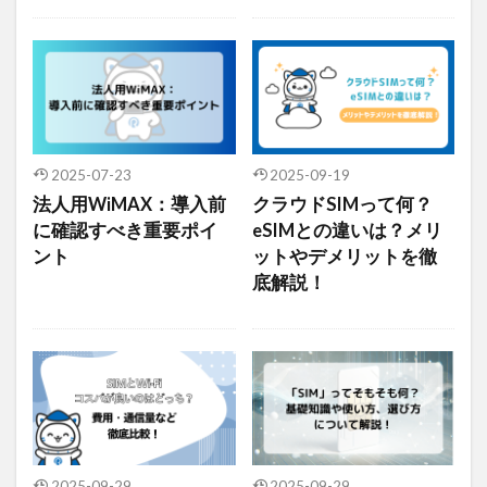
デジタルツイン
デジタルサイネージ
タブレット
タイムラプス
センサー
アルコールチェック
セキュリティ
スマート農業
スマートメーター
ゲートウェイ
クラウドWi-Fi
キャッシュレス決済
カメラ
2025-07-23
2025-09-19
おすすめ
エンジン監視
飲食店
法人用WiMAX：導入前
クラウドSIMって何？
に確認すべき重要ポイ
eSIMとの違いは？メリ
検索
ント
ットやデメリットを徹
底解説！
2025-09-29
2025-09-29