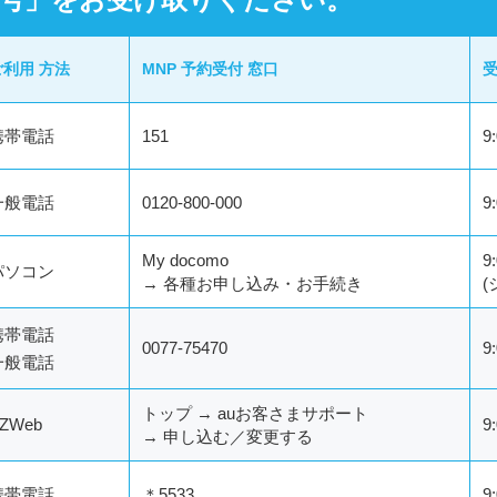
ご利用
方法
MNP
予約受付
窓口
携帯電話
151
9
一般電話
0120-800-000
9
My docomo
9
パソコン
→ 各種お申し込み・お手続き
携帯電話
0077-75470
9
一般電話
トップ → auお客さまサポート
ZWeb
9
→ 申し込む／変更する
携帯電話
＊5533
9