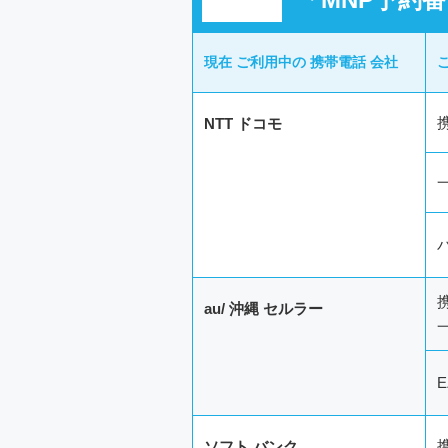
現在
ご利用中
の
携帯電話
会社
NTT
ドコモ
au/
沖縄
セルラー
E
ソフト
バンク